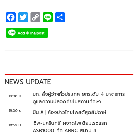
F
T
C
Li
S
ac
wi
o
n
h
e
tt
p
e
ar
b
er
y
e
o
Li
o
n
k
k
NEWS UPDATE
มท. สั่งผู้ว่าฯทั่วประเทศ ยกระดับ 4 มาตรการ
19:06 น.
ดูแลความปลอดภัยในสถานศึกษา
19:00 น.
ปืน..!! | ห้องข่าวไทยโพสต์สุดสัปดาห์
'ชิพ-นครินทร์' ผงาดโพเดียมเรซแรก
18:56 น.
ASB1000 ศึก ARRC สนาม 4