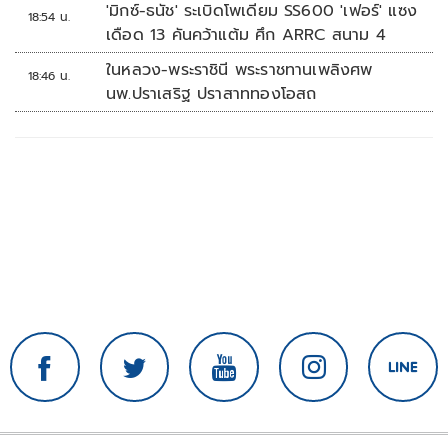
'มิกซ์-ธนัช' ระเบิดโพเดียม SS600 'เฟอร์' แซง
18:54 น.
เดือด 13 คันคว้าแต้ม ศึก ARRC สนาม 4
ในหลวง-พระราชินี พระราชทานเพลิงศพ
18:46 น.
นพ.ปราเสริฐ ปราสาททองโอสถ