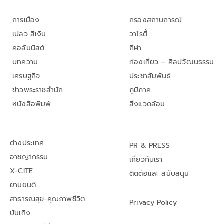
การเมือง
กรองสถานการณ์
เปลว สีเงิน
วาไรตี้
คอลัมนิสต์
กีฬา
บทความ
ท่องเที่ยว – ศิลปวัฒนธรรม
เศรษฐกิจ
ประชาสัมพันธ์
ข่าวพระราชสำนัก
ภูมิภาค
หนังสือพิมพ์
สิ่งแวดล้อม
ต่างประเทศ
PR & PRESS
อาชญากรรม
เกี่ยวกับเรา
X-CITE
ติดต่อและ สนับสนุน
ยานยนต์
สาธารณสุข-คุณภาพชีวิต
Privacy Policy
บันเทิง