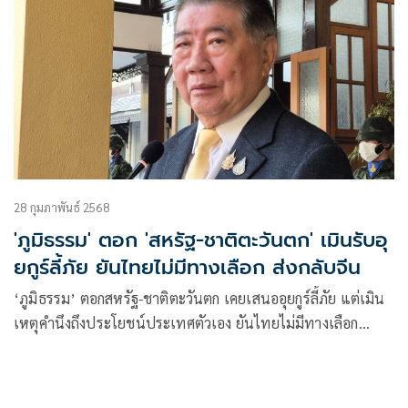
28 กุมภาพันธ์ 2568
'ภูมิธรรม' ตอก 'สหรัฐ-ชาติตะวันตก' เมินรับอุ
ยกูร์ลี้ภัย ยันไทยไม่มีทางเลือก ส่งกลับจีน
‘ภูมิธรรม’ ตอกสหรัฐ​-ชาติตะวันตก เคยเสนออุยกูร์ลี้ภัย​ แต่เมิน​
เหตุคำนึงถึงประโยชน์ประเทศตัวเอง​ ยัน​ไทยไม่มีทางเลือก​
ปฏิบัติตามกฎหมายทุกประการ ​ปัดกังวลเรื่องก่อการร้าย วอนสื่อ
บางราย​อย่าโหมจนเป็นเรื่อง​