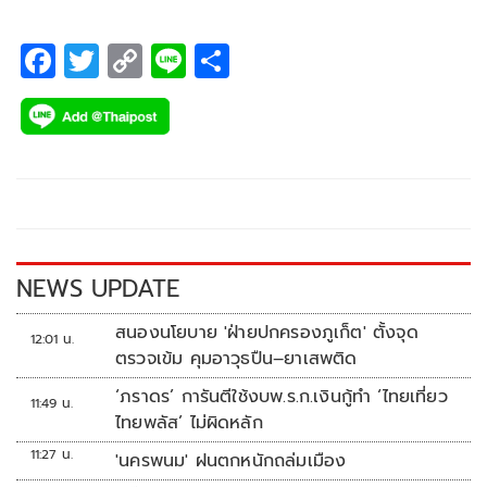
F
T
C
Li
S
ac
wi
o
n
h
e
tt
p
e
ar
b
er
y
e
o
Li
o
n
k
k
NEWS UPDATE
สนองนโยบาย 'ฝ่ายปกครองภูเก็ต' ตั้งจุด
12:01 น.
ตรวจเข้ม คุมอาวุธปืน–ยาเสพติด
‘ภราดร’ การันตีใช้งบพ.ร.ก.เงินกู้ทำ ‘ไทยเที่ยว
11:49 น.
ไทยพลัส’ ไม่ผิดหลัก
11:27 น.
'นครพนม' ฝนตกหนักถล่มเมือง