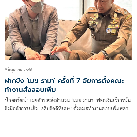
9 มิถุนายน 2566
ฝากขัง 'เมฆ รามา' ครั้งที่ 7 อัยการตั้งคณะ
ทำงานสั่งสอบเพิ่ม
‘โกศลวัฒน์’ เผยตำรวจส่งสำนวน ‘เมฆ รามา’ ฟอกเงินเว็บพนัน
ถึงมืออัยการเเล้ว ‘อธิบดีคดีพิเศษ’ ตั้งคณะทำงานสอบเพิ่มหลาย
ประเด็น ยันสั่งคดีทันก่อนครบฝากขัง 22 มิ.ย.