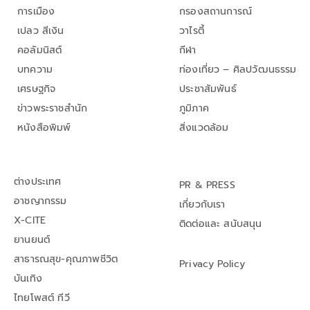
การเมือง
กรองสถานการณ์
เปลว สีเงิน
วาไรตี้
คอลัมนิสต์
กีฬา
บทความ
ท่องเที่ยว – ศิลปวัฒนธรรม
เศรษฐกิจ
ประชาสัมพันธ์
ข่าวพระราชสำนัก
ภูมิภาค
หนังสือพิมพ์
สิ่งแวดล้อม
ต่างประเทศ
PR & PRESS
อาชญากรรม
เกี่ยวกับเรา
X-CITE
ติดต่อและ สนับสนุน
ยานยนต์
สาธารณสุข-คุณภาพชีวิต
Privacy Policy
บันเทิง
ไทยโพสต์ ทีวี