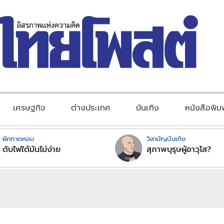
เศรษฐกิจ
ต่างประเทศ
บันเทิง
หนังสือพิม
ผักกาดหอม
วิสามัญบันเทิง
ดับไฟใต้มันไม่ง่าย
สุภาพบุรุษผู้อาวุโส?