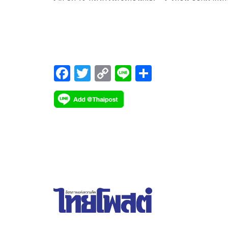
คาด ส่วนนำเข้าเพิ่มเป้าเป็นโต 10.3% จาก 5% ตาม
การนำเข้าสินค้าอิเล็กทรอนิกส์คาดว่าจะขยายตัวตาม
ส่งออก
F
T
C
Li
S
ac
wi
o
n
h
e
tt
p
e
ar
b
er
y
e
o
Li
o
n
k
k