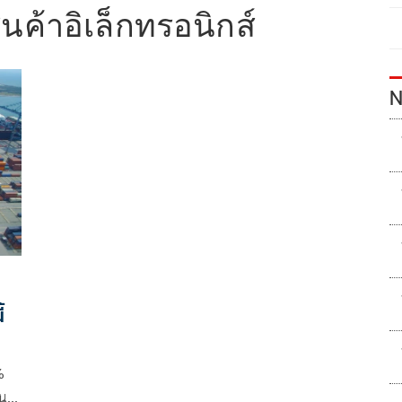
นค้าอิเล็กทรอนิกส์
N
้
ด
%
ิน