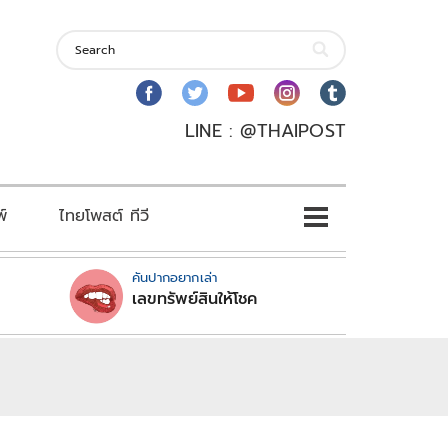
LINE : @THAIPOST
พ์
ไทยโพสต์ ทีวี
คันปากอยากเล่า
เลขทรัพย์สินให้โชค