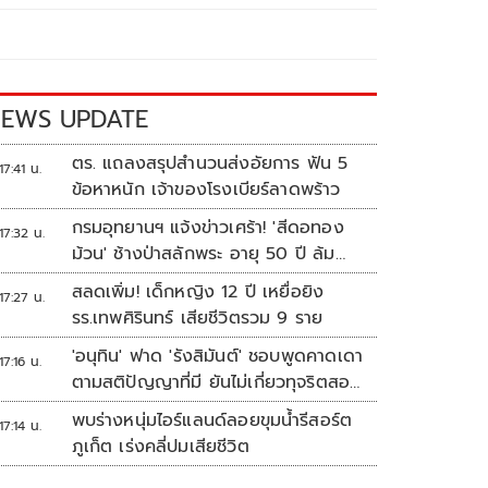
EWS UPDATE
ตร. แถลงสรุปสำนวนส่งอัยการ ฟัน 5
17:41 น.
ข้อหาหนัก เจ้าของโรงเบียร์ลาดพร้าว
กรมอุทยานฯ แจ้งข่าวเศร้า! 'สีดอทอง
17:32 น.
ม้วน' ช้างป่าสลักพระ อายุ 50 ปี ล้ม
แล้ว
สลดเพิ่ม! เด็กหญิง 12 ปี เหยื่อยิง
17:27 น.
รร.เทพศิรินทร์ เสียชีวิตรวม 9 ราย
'อนุทิน' ฟาด 'รังสิมันต์' ชอบพูดคาดเดา
17:16 น.
ตามสติปัญญาที่มี ยันไม่เกี่ยวทุจริตสอบ
ท้องถิ่น
พบร่างหนุ่มไอร์แลนด์ลอยขุมน้ำรีสอร์ต
17:14 น.
ภูเก็ต เร่งคลี่ปมเสียชีวิต