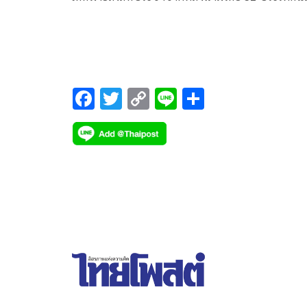
สององค์กร
F
T
C
Li
S
ac
wi
o
n
h
e
tt
p
e
ar
b
er
y
e
o
Li
o
n
k
k