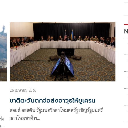
N
26 เมษายน 2565
ชาติตะวันตกจ่อส่งอาวุธให้ยูเครน
ลอยด์ ออสติน รัฐมนตรีกลาโหมสหรัฐเชิญรัฐมนตรี
กลาโหมชาติพ…
่ง
ละ