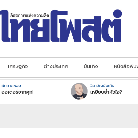
เศรษฐกิจ
ต่างประเทศ
บันเทิง
หนังสือพิม
ผักกาดหอม
วิสามัญบันเทิง
ออเดอร์จากคุก!
เหยียบย่ำหัวใจ?