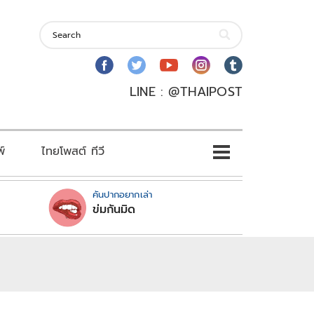
LINE : @THAIPOST
พ์
ไทยโพสต์ ทีวี
คันปากอยากเล่า
ข่มกันมิด