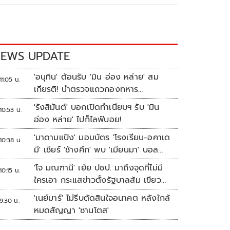
EWS UPDATE
'อนุทิน' ต้อนรับ 'มิน อ่อง หล่าย' สม
11:05 น.
เกียรติ! นำตรวจแถวกองทหาร
เกียรติยศ
'รังสิมันต์' บอกเปิดทำเนียบฯ รับ 'มิน
10:53 น.
อ่อง หล่าย' ไปก็ไลฟ์บอย!
'มาดามแป้ง' มอบบัตร 'โรงเรียน-อคาเด
10:38 น.
มี' เชียร์ 'ช้างศึก' พบ 'เมียนมา' บอล
อาเซียน
'โจ มณฑานี' เย้ย ปชป. มาถึงจุดที่ไม่มี
10:15 น.
ใครเอา กระแสข่าวตั้งรัฐบาลส้ม เขียว
แดง ก็ยังไม่มีฟ้าเลย
'เนย์มาร์' ไม่รีบตัดสินใจอนาคต หลังใกล้
9:30 น.
หมดสัญญา 'ซานโตส'