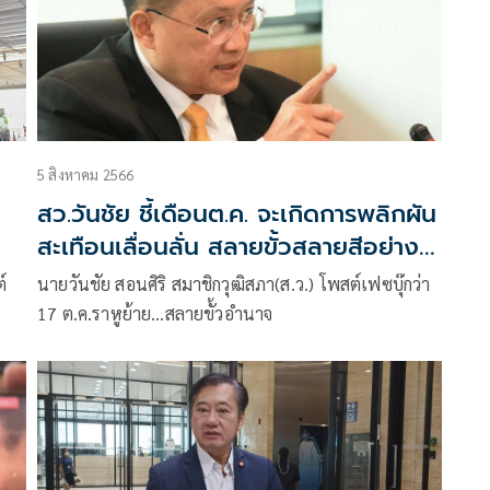
5 สิงหาคม 2566
สว.วันชัย ชี้เดือนต.ค. จะเกิดการพลิกผัน
สะเทือนเลื่อนลั่น สลายขั้วสลายสีอย่าง
ทะลุทะลวง
์
นายวันชัย สอนศิริ สมาชิกวุฒิสภา(ส.ว.) โพสต์เฟซบุ๊กว่า
17 ต.ค.ราหูย้าย…สลายขั้วอำนาจ