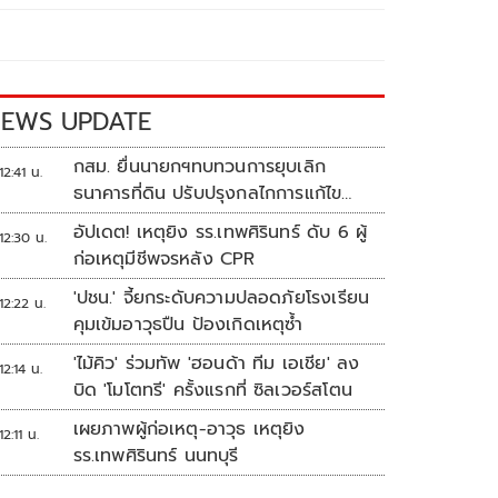
EWS UPDATE
กสม. ยื่นนายกฯทบทวนการยุบเลิก
12:41 น.
ธนาคารที่ดิน ปรับปรุงกลไกการแก้ไข
ปัญหาความเหลื่อมล้ำ
อัปเดต! เหตุยิง รร.เทพศิรินทร์ ดับ 6 ผู้
12:30 น.
ก่อเหตุมีชีพจรหลัง CPR
'ปชน.' จี้ยกระดับความปลอดภัยโรงเรียน
12:22 น.
คุมเข้มอาวุธปืน ป้องเกิดเหตุซ้ำ
'ไม้คิว' ร่วมทัพ 'ฮอนด้า ทีม เอเชีย' ลง
12:14 น.
บิด 'โมโตทรี' ครั้งแรกที่ ซิลเวอร์สโตน
เผยภาพผู้ก่อเหตุ-อาวุธ เหตุยิง
12:11 น.
รร.เทพศิรินทร์ นนทบุรี