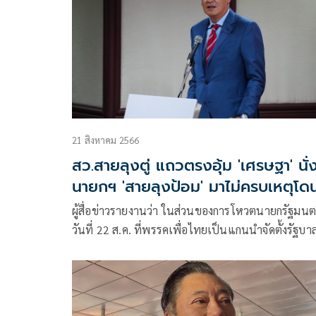
21 สิงหาคม 2566
สว.สายลุงตู่ แถวตรงอุ้ม 'เศรษฐา' นั่
นายกฯ 'สายลุงป้อม' มาไม่ครบเหตุโด
หั่นโควตารมต.
ผู้สื่อข่าวรายงานว่า ในส่วนของการโหวตนายกรัฐมนต
วันที่ 22 ส.ค. ที่พรรคเพื่อไทยเป็นแกนนำจัดตั้งรัฐบา
สามารถรวบรวมเสียงได้