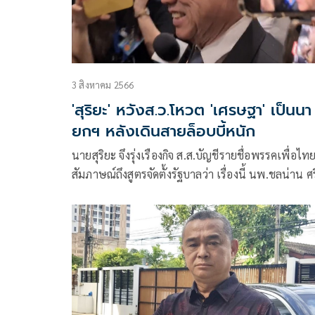
3 สิงหาคม 2566
'สุริยะ' หวังส.ว.โหวต 'เศรษฐา' เป็นนา
ยกฯ หลังเดินสายล็อบบี้หนัก
นายสุริยะ จึงรุ่งเรืองกิจ ส.ส.บัญชีรายชื่อพรรคเพื่อไทย
สัมภาษณ์ถึงสูตรจัดตั้งรัฐบาลว่า เรื่องนี้ นพ.ชลน่าน ศร
แก้ว หัวหน้าพรรคเพื่