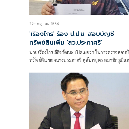
29 กรกฎาคม 2566
'เรืองไกร' ร้อง ป.ป.ช. สอบบัญชี
ทรัพย์สินเพิ่ม 'สว.ประภาศรี'
นายเรืองไกร ลีกิจวัฒนะ เปิดเผยว่า ในการตรวจสอบบ
ทรัพย์สิน ของนางประภาศรี สุฉันทบุตร สมาชิกวุฒิส
(สว.) เพิ่มเติม พบข้อมูลที่ควรขอให้คณะกรรมการป้อ
และปราบปรามการทุจริตแห่งชาติ