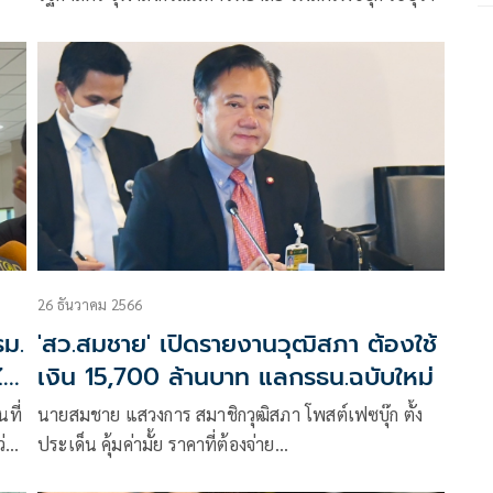
26 ธันวาคม 2566
รม.
'สว.สมชาย' เปิดรายงานวุฒิสภา ต้องใช้
ล่
เงิน 15,700 ล้านบาท แลกรธน.ฉบับใหม่
นที่
นายสมชาย แสวงการ สมาชิกวุฒิสภา โพสต์เฟซบุ๊ก ตั้ง
่า
ประเด็น คุ้มค่ามั้ย ราคาที่ต้องจ่าย
ประชามติรัฐธรรมนูญ vs ประชาธิปไตยแ