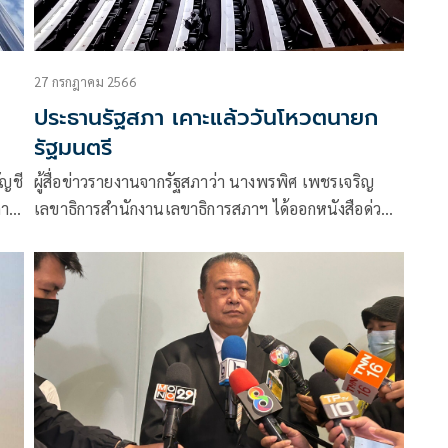
27 กรกฎาคม 2566
ประธานรัฐสภา เคาะแล้ววันโหวตนายก
รัฐมนตรี
ัญชี
ผู้สื่อข่าวรายงานจากรัฐสภาว่า นางพรพิศ เพชรเจริญ
ภา
เลขาธิการสำนักงานเลขาธิการสภาฯ ได้ออกหนังสือด่วน
งกัน
มาก ที่ สผ 0014/ร 5 เรื่อง