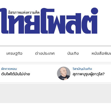
เศรษฐกิจ
ต่างประเทศ
บันเทิง
หนังสือพิม
ผักกาดหอม
วิสามัญบันเทิง
ดับไฟใต้มันไม่ง่าย
สุภาพบุรุษผู้อาวุโส?