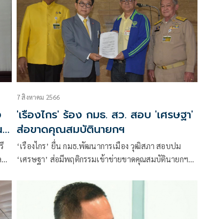
7 สิงหาคม 2566
ง
'เรืองไกร' ร้อง กมธ. สว. สอบ 'เศรษฐา'
น
ส่อขาดคุณสมบัตินายกฯ
รี
‘เรืองไกร’ ยื่น กมธ.พัฒนาการเมือง วุฒิสภา สอบปม
ล
‘เศรษฐา’ ส่อมีพฤติกรรมเข้าข่ายขาดคุณสมบัตินายกฯ
ขัดรัฐธรรมนูญ มาตรา 160 (4)