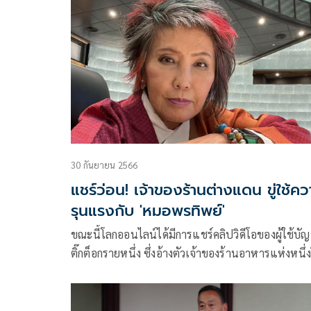
30 กันยายน 2566
แชร์ว่อน! เจ้าของร้านต่างแดน ขู่ใช้ค
รุนแรงกับ 'หมอพรทิพย์'
ขณะนี้โลกออนไลน์ได้มีการแชร์คลิปวิดีโอของผู้ใช้บัญ
ติ๊กต็อกรายหนึ่ง ซึ่งอ้างตัวเจ้าของร้านอาหารแห่งหนึ่
ประเทศไอซ์แลนด์ ขับไล่แพทย์หญิง คุณหญิง พรทิพย์
โรจนสุนันท์ สมาชิกวุฒิสภา(ส.ว.)