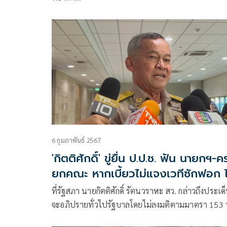
6 กุมภาพันธ์ 2567
'กิตติศักดิ์' ขู่ยื่น ป.ป.ช. ฟัน นายกฯ-ค
ยกคณะ หากเบี้ยวไม่แจงเวทีซักฟอก ไ
'เศรษฐา'กลับนอนบ้าน!
ที่รัฐสภา นายกิตติศักดิ์ รัตนวราหะ สว. กล่าวถึงประเด็
จะอภิปรายทั่วไปรัฐบาลโดยไม่ลงมติตามมาตรา 153 ว
จะอภิปรายในเรื่องที่ปร