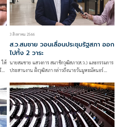
3 สิงหาคม 2566
ส.ว.สมชาย วอนเลื่อนประชุมรัฐสภา ออก
ไปทั้ง 2 วาระ
 ให้
นายสมชาย แสวงการ สมาชิกวุฒิสภา(ส.ว.) และกรรมการ
ี
ประสานงาน ฝั่งวุฒิสภา กล่าวถึงนายวันมูหะมัดนอร์
มะทา ประธานรัฐสภา สั่งเลื่อนการโหวตนายกรัฐมนตรี
ในวันที่ 4 ส.ค. ออกไปก่อน