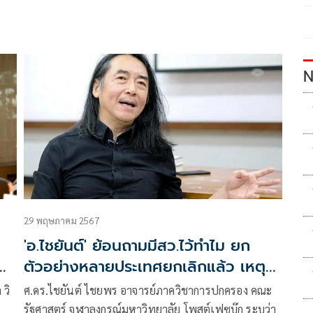
N
29 พฤษภาคม 2567
'อ.ไชยันต์' ย้อนถามมีสว.ไว้ทำไม ยก
มา
ตัวอย่างหลายประเทศยกเลิกแล้ว เหตุ
ไม่มีความจำเป็น
 วิ
ศ.ดร.ไชยันต์ ไชยพร อาจารย์ภาควิชาการปกครอง คณะ
รัฐศาสตร์ จุฬาลงกรณ์มหาวิทยาลัย โพสต์เฟซบุ๊ก ระบุว่า