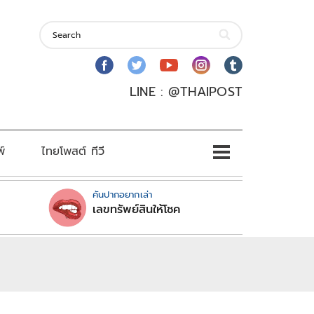
LINE : @THAIPOST
พ์
ไทยโพสต์ ทีวี
คันปากอยากเล่า
เลขทรัพย์สินให้โชค