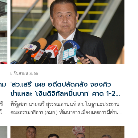
5 กันยายน 2566
วาม
'สว.เสรี' เผย อดีตปลัดคลัง จองคิว
ชำแหละ 'เงินดิจิทัลหมื่นบาท' คาด 1-2
วันเพียงพอแถลงนโยบายรัฐบาล
ชี
ที่รัฐสภา นายเสรี สุวรรณภานนท์ สว. ในฐานะประธาน
งใน
คณะกรรมาธิการ (กมธ.) พัฒนาการเมืองและการมีส่วน
ร่วมของประชาชน