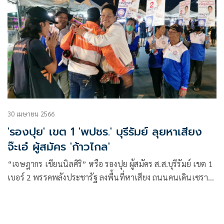
30 เมษายน 2566
'รองปุย' เขต 1 'พปชร.' บุรีรัมย์ ลุยหาเสียง
จ๊ะเอ๋ ผู้สมัคร 'ก้าวไกล'
“เจษฎากร เขียนนิลศิริ” หรือ รองปุย ผู้สมัคร ส.ส.บุรีรัมย์ เขต 1
เบอร์ 2 พรรคพลังประชารัฐ ลงพื้นที่หาเสียง ถนนคนเดินเซราะ
กราว บังเอิญพบผู้สมัครพรรคก้าวไกล เปรย เราจะก้าวข้ามความ
ขัดแย้ง ซึ่งได้รับความสนใจจากพ่อค้า แม้ค้า และประชาชนจับ
จ่ายซื้อสินค้าเป็นอย่างมาก