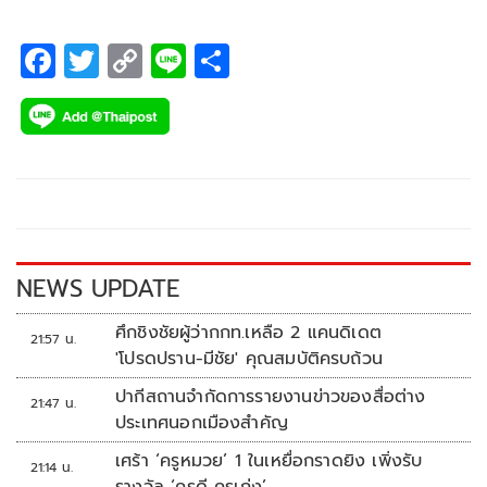
F
T
C
Li
S
ac
wi
o
n
h
e
tt
p
e
ar
b
er
y
e
o
Li
o
n
k
k
NEWS UPDATE
ศึกชิงชัยผู้ว่ากกท.เหลือ 2 แคนดิเดต
21:57 น.
'โปรดปราน-มีชัย' คุณสมบัติครบถ้วน
ปากีสถานจำกัดการรายงานข่าวของสื่อต่าง
21:47 น.
ประเทศนอกเมืองสำคัญ
เศร้า ‘ครูหมวย’ 1 ในเหยื่อกราดยิง เพิ่งรับ
21:14 น.