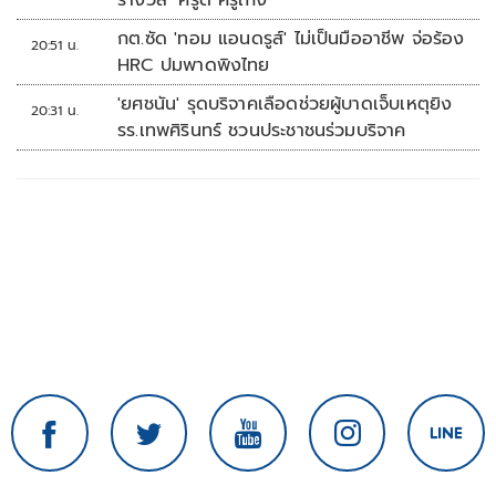
รางวัล ‘ครูดี ครูเก่ง’
กต.ซัด 'ทอม แอนดรูส์' ไม่เป็นมืออาชีพ จ่อร้อง
20:51 น.
HRC ปมพาดพิงไทย
'ยศชนัน' รุดบริจาคเลือดช่วยผู้บาดเจ็บเหตุยิง
20:31 น.
รร.เทพศิรินทร์ ชวนประชาชนร่วมบริจาค