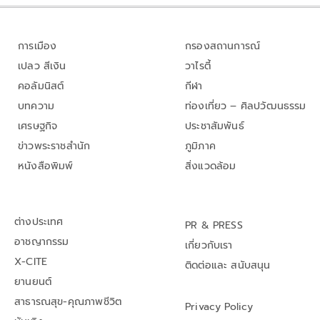
การเมือง
กรองสถานการณ์
เปลว สีเงิน
วาไรตี้
คอลัมนิสต์
กีฬา
บทความ
ท่องเที่ยว – ศิลปวัฒนธรรม
เศรษฐกิจ
ประชาสัมพันธ์
ข่าวพระราชสำนัก
ภูมิภาค
หนังสือพิมพ์
สิ่งแวดล้อม
ต่างประเทศ
PR & PRESS
อาชญากรรม
เกี่ยวกับเรา
X-CITE
ติดต่อและ สนับสนุน
ยานยนต์
สาธารณสุข-คุณภาพชีวิต
Privacy Policy