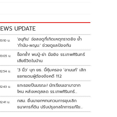
EWS UPDATE
'อนุทิน' จ่อลงดูที่เกิดเหตุกราดยิง ย้ำ
13:10 น.
'กำนัน-ผญบ.' ช่วยดูแลป้องกัน
ช็อกซ้ำ! พบปู่-ย่า มือยิง รร.เทพศิรินทร์
13:05 น.
เสียชีวิตในบ้าน
'3 นิ้ว' บุก ยธ. บี้คุ้มครอง 'อานนท์' เลิก
12:54 น.
แยกแดนผู้ต้องขังคดี 112
แกะรอยปืนมรณะ! นักเรียนเอามาจาก
12:43 น.
ไหน หลังเหตุสลด รร.เทพศิรินทร์
นนทบุรี
กสม. ยื่นนายกฯทบทวนการยุบเลิก
12:41 น.
ธนาคารที่ดิน ปรับปรุงกลไกการแก้ไข
ปัญหาความเหลื่อมล้ำ