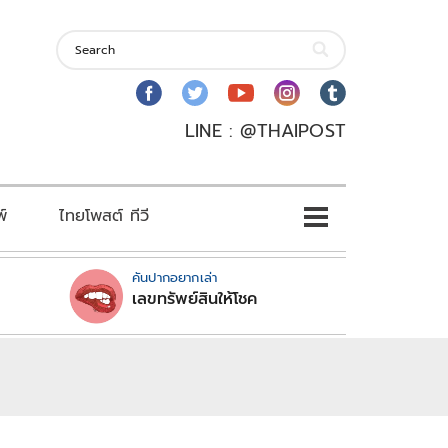
LINE : @THAIPOST
พ์
ไทยโพสต์ ทีวี
คันปากอยากเล่า
เลขทรัพย์สินให้โชค