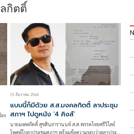
กิตติ์
N
15 ธันวาคม 2564
แบบนี้ก็มีด้วย ส.ส.มงคลกิตติ์ ลาประชุม
สภาฯ ไปดูหนัง '4 คิงส์'
ือง
นายมงคลกิตติ์ สุขสินธารานนท์ ส.ส.พรรคไทยศรีวิไลย์
โพสต์ใบลาประชุมสภาฯ พร้อมข้อความระบุว่า#ลาประ