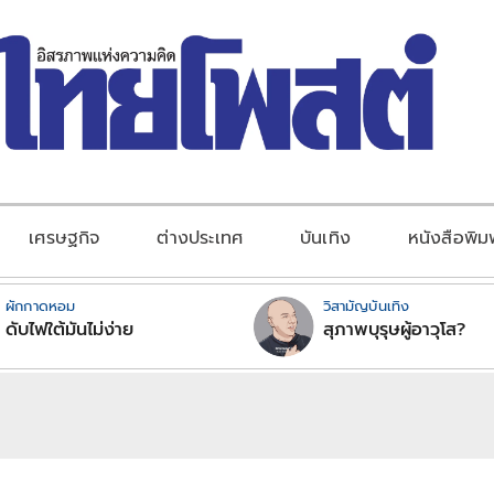
เศรษฐกิจ
ต่างประเทศ
บันเทิง
หนังสือพิม
ผักกาดหอม
วิสามัญบันเทิง
ดับไฟใต้มันไม่ง่าย
สุภาพบุรุษผู้อาวุโส?