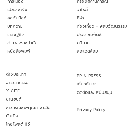
การเมือง
กรองสถานการณ์
เปลว สีเงิน
วาไรตี้
คอลัมนิสต์
กีฬา
บทความ
ท่องเที่ยว – ศิลปวัฒนธรรม
เศรษฐกิจ
ประชาสัมพันธ์
ข่าวพระราชสำนัก
ภูมิภาค
หนังสือพิมพ์
สิ่งแวดล้อม
ต่างประเทศ
PR & PRESS
อาชญากรรม
เกี่ยวกับเรา
X-CITE
ติดต่อและ สนับสนุน
ยานยนต์
สาธารณสุข-คุณภาพชีวิต
Privacy Policy
บันเทิง
ไทยโพสต์ ทีวี