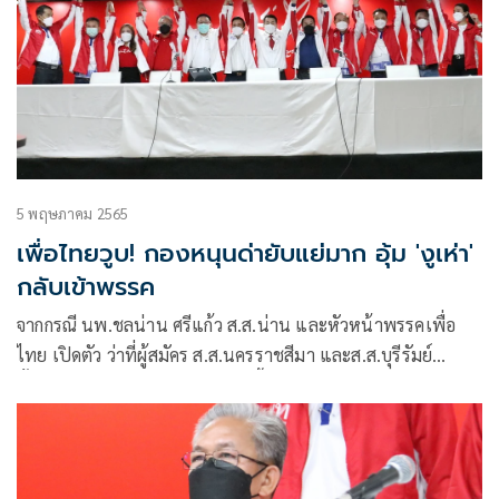
5 พฤษภาคม 2565
เพื่อไทยวูบ! กองหนุนด่ายับแย่มาก อุ้ม 'งูเห่า'
กลับเข้าพรรค
จากกรณี นพ.ชลน่าน ศรีแก้ว ส.ส.น่าน และหัวหน้าพรรคเพื่อ
ไทย เปิดตัว ว่าที่ผู้สมัคร ส.ส.นครราชสีมา และส.ส.บุรีรัมย์
ทั้งหมด 9 คน โดยหนึ่งในจำนวนนี้มีชื่อของ นายนายบุญจง วงศ์
ไตรรัตน์ รวมอยู่ด้วยนั้น