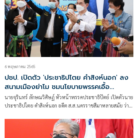
6 พฤษภาคม 2565
ปชป. เปิดตัว 'ประชาธิปไตย คำสิงห์นอก' ลง
สนามเมืองย่าโม ชมนโยบายพรรคเอื้อ
เกษตรกร
นายจุรินทร์ ลักษณวิศิษฏ์ หัวหน้าพรรคประชาธิปัตย์ เปิดตัวนาย
ประชาธิปไตย คำสิงห์นอก อดีต ส.ส.นครราชสีมาหลายสมัย ว่า
นายประชาธิปไตยได้มาร่วมงานกับพรรคประชาธิปัตย์ระยะหนึ่ง
แล้ว ในตำแหน่งคณะที่ปรึกษารัฐมนตรีว่าการกระทรวงเกษตร
และสหกรณ์