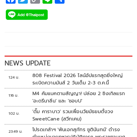
ac
wi
o
n
h
e
tt
p
e
ar
b
er
y
e
o
Li
o
n
k
k
NEWS UPDATE
808 Festival 2026 ไลน์อัปแรกสุดยิ่งใหญ่
1:24 น.
ระเบิดความมันส์ 2 วันเต็ม 2-3 ต.ค.นี้
M4 คัมแบคตามสัญญา! ปล่อย 2 ซิงเกิลแรก
1:16 น.
'อะดรีนาลีน' และ 'ชอบU'
'ดั๊ม คาราบาว' รวมเพื่อนวัยมัธยมตั้งวง
1:02 น.
SweetCane (สวีทเคน)
โปรดเกล้าฯ 'พันเอกสุภัทร ชูตินันทน์' ดำรง
23:49 น.
ตำแหน่งนายทหารปฏิบัติการฯ-พระราชทานยศ