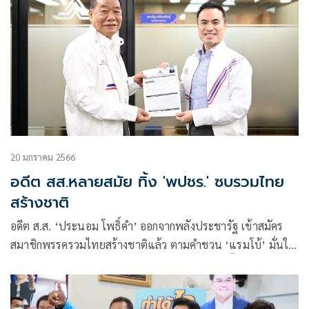
20 มกราคม 2566
อดีต สส.หลายสมัย ทิ้ง 'พปชร.' ซบรวมไทย
สร้างชาติ
อดีต ส.ส. ‘ประนอม โพธิ์คำ’ ออกจากพลังประชารัฐ เข้าสมัคร
สมาชิกพรรครวมไทยสร้างชาติแล้ว ตามคำชวน ‘แรมโบ้’ มั่นใจ
ได้ผู้มีความรู้ ความสามารถ นำพาพรรคชนะเลือกตั้ง โคราช