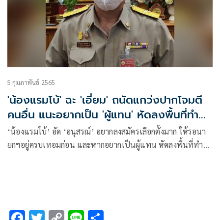
5 กุมภาพันธ์ 2565
'น้องแรมโบ้' ฉะ 'เอี่ยม' ถนัดแกว่งปากโจมตี
คนอื่น แนะอยากเป็น 'ผู้แทน' หัดลงพื้นที่ทำ
ประโยชน์บ้าง
‘น้องแรมโบ้’ อัด ‘อนุสรณ์’ อยากลงสมัครเลือกตั้งมาก ให้รอนา
ยกฯอยู่ครบเทอมก่อน และหากอยากเป็นผู้แทน หัดลงพื้นที่ทำ
ประโยชน์บ้าง ไม่ใช่ใช้ปากโจมตีคนอื่นอย่างเดียว ย้ำนายกฯ
ทำงานได้ดีหากจะสะดุดก็เพราะพรรคเพื่อไทยที่เป็นตัวถ่วง
F
T
C
Li
S