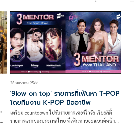
าว
ได้เป็นตัวแม่ของเหล่า LGBTQ ขอบคุณทุกแรงสนับสนุน
ุล,
2002 ราตรี ที่ทำให้คนจดจำจนถึงวันนี้ เผยจะเต้นจน 80
ละ
ก็ยังไหว ด้านชีวิตคู่คงไม่คิดมีทายาท เพราะมีความสุขอยู่
กับตรงนี้แล้ว
28 มกราคม 2566
'9low on top' รายการที่เฟ้นหา T-POP
โดยทีมงาน K-POP มืออาชีพ
ศ”
เตรียม countdown ไปกับรายการเซอร์ไววัล เรียลลิตี้
รายการแรกของประเทศไทย ที่เฟ้นหาบอยแบนด์หน้า
ป็น
ใหม่ มาประดับวงการ T-POP กับรายการ “9low on top”