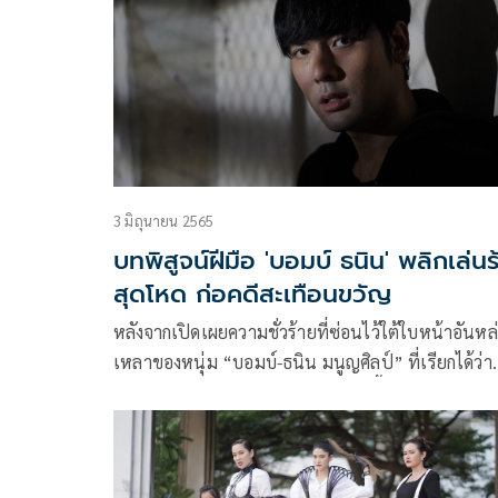
3 มิถุนายน 2565
บทพิสูจน์ฝีมือ 'บอมบ์ ธนิน' พลิกเล่นร
สุดโหด ก่อคดีสะเทือนขวัญ
หลังจากเปิดเผยความชั่วร้ายที่ซ่อนไว้ใต้ใบหน้าอันหล
เหลาของหนุ่ม “บอมบ์-ธนิน มนูญศิลป์” ที่เรียกได้ว่า
พลิกร้ายได้หลอนสุดๆ ในละคร “มามี้ที่รัก” จาก ค่าย
มาสเตอร์วัน ของผู้จัด “เอิน-ณิธิภัทร์ เอื้อวัฒนสกุล” ที่
เดินทางมาถึงตอนอวสานกันแล้ว แต่ความร้ายของหนุ
“บอมบ์” ยังชวนขนหัวลุกได้อีก เรียกว่าห้ามพลาดกัน