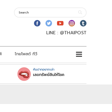
LINE : @THAIPOST
พ์
ไทยโพสต์ ทีวี
คันปากอยากเล่า
เลขทรัพย์สินให้โชค