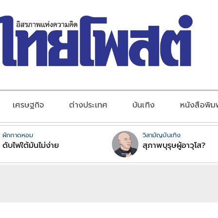
เศรษฐกิจ
ต่างประเทศ
บันเทิง
หนังสือพิม
ผักกาดหอม
วิสามัญบันเทิง
ดับไฟใต้มันไม่ง่าย
สุภาพบุรุษผู้อาวุโส?