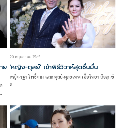
ทางช่องOne31 ที่มี พีเค ปิยะวัฒน์ อาจารย์เป็นหนึ่ง และ
ชมพู่ก่อนบ่าย เป็นพิธีกรดำเนินรายการ
20 พฤษภาคม 2565
้าย
'หญิง-ตุลย์' เข้าพิธีวิวาห์สุดชื่นมื่น
หญิง-รฐา โพธิ์งาม และ ตุลย์-ตุลยเทพ เอื้อวิทยา ถือฤกษ์
ด…
่อ
ได้
่ม
เลย