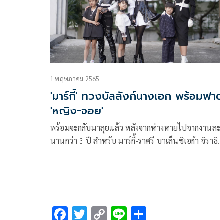
ทีเดียว
1 พฤษภาคม 2565
'มาร์กี้' ทวงบัลลังก์นางเอก พร้อมฟา
'หญิง-จอย'
พร้อมจะกลับมาลุยแล้ว หลังจากห่างหายไปจากงานล
นานกว่า 3 ปี สำหรับ มาร์กี้-ราศรี บาเล็นซิเอก้า จิราธิ
วัฒน์ ที่ขอคืนจออีกครั้งประเดิมด้วยละครโรแมนติกค
เมดี้แต่มีน้ำตา มามี้ที่รัก ละครครอบครัวอบอุ่นหัวใจแ
ปี ของ ค่าย มาสเตอร์ วัน โดยผู้จัดหนุ่ม เอิน-ณิธิภัทร์ เ
วัฒนสกุล ทายาทใต้ต้นของผู้จัดรุ่นใหญ่ แม่ก้อย-ทาริ
ธิดาทิตย์ ประจบคู่กับหนุ่ม มาร์ช- จุฑาวุฒิ ภัทรกำพล ท
F
T
C
Li
S