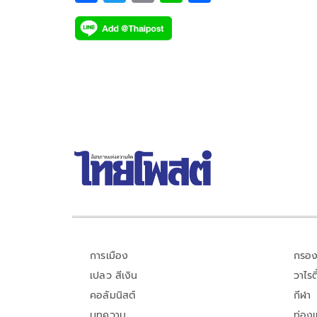
โดดมาชิมลางกับ ทาง ช่อง 3 เป็นเรื่องแรก พร้อมกับสอง
ac
wi
o
n
h
ตัวแม่ หญิง-รฐา โพธิ์งาม, จอย-รินลณี ศรีเพ็ญ
e
tt
p
e
ar
b
er
y
e
o
Li
o
n
k
k
การเมือง
กรอง
เปลว สีเงิน
วาไรตี
คอลัมนิสต์
กีฬา
บทความ
ท่อง