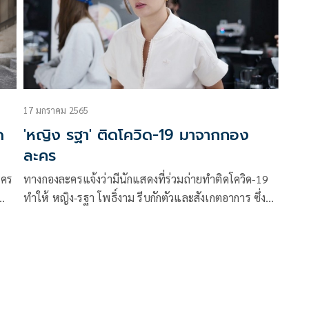
17 มกราคม 2565
ด
'หญิง รฐา' ติดโควิด-19 มาจากกอง
ละคร
ะคร
ทางกองละครแจ้งว่ามีนักแสดงที่ร่วมถ่ายทำติดโควิด-19
ทำให้ หญิง-รฐา โพธิ์งาม รีบกักตัวและสังเกตอาการ ซึ่ง
อม
เมื่อตัวเองเริ่มเจ็บคอและปวดศีรษะ จึงเดินทางไปตรวจ
ห่ง
PCR แบบ Drive Thru จนพบว่าติดเชื้อโควิด
อื้อ
กา
ี่