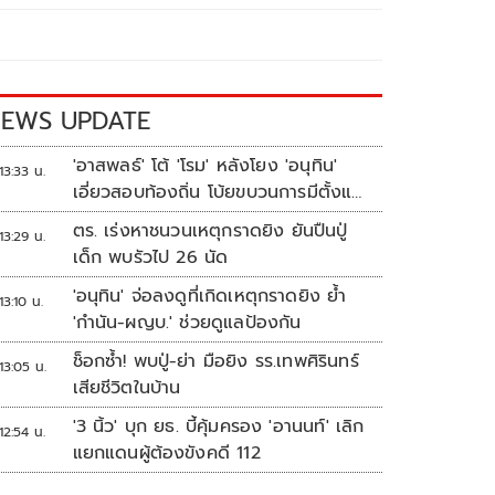
EWS UPDATE
'อาสพลธ์' โต้ 'โรม' หลังโยง 'อนุทิน'
13:33 น.
เอี่ยวสอบท้องถิ่น โบ้ยขบวนการมีตั้งแต่
ปี 62-64
ตร. เร่งหาชนวนเหตุกราดยิง ยันปืนปู่
13:29 น.
เด็ก พบรัวไป 26 นัด
'อนุทิน' จ่อลงดูที่เกิดเหตุกราดยิง ย้ำ
13:10 น.
'กำนัน-ผญบ.' ช่วยดูแลป้องกัน
ช็อกซ้ำ! พบปู่-ย่า มือยิง รร.เทพศิรินทร์
13:05 น.
เสียชีวิตในบ้าน
'3 นิ้ว' บุก ยธ. บี้คุ้มครอง 'อานนท์' เลิก
12:54 น.
แยกแดนผู้ต้องขังคดี 112