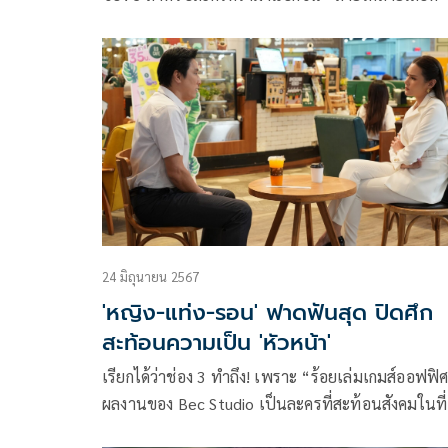
ฝีมือผู้จัดฯ ต้น-ณฐนนท์ ชลลัมพี จากบทประพันธ์ พร
พริ้ม(พลิ้วอ่อน) บทโทรทัศน์โดย กนกพรรณ อรรัตนสก
สิริภรณ์ ช่อเจี้ยง, อิสราภรณ์ คุณติสุข, ไอรีน อินสด แ
เบญจธารา โอฬารนิธิกุล
24 มิถุนายน 2567
'หญิง-แท่ง-รอน' ฟาดฟันสุด ปิดศึก
สะท้อนความเป็น 'หัวหน้า'
เรียกได้ว่าช่อง 3 ทำถึง! เพราะ “ร้อยเล่มเกมส์ออฟฟิ
ผลงานของ Bec Studio เป็นละครที่สะท้อนสังคมในที่
ทำงานอย่างแท้จริง จนมีกระแสตอบรับจากคนดูที่พูดเ