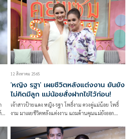
(โกลว์ออนท็อป) รายการที่มีผู้เข้าขันมากที่สุดถึง 99 คน
12 สิงหาคม 2565
'หญิง รฐา' เผยชีวิตหลังแต่งงาน ยันยัง
ไม่คิดมีลูก แม่น้อยสั่งฝากไข่ไว้ก่อน!
ก
เจ้าสาวป้ายแดง หญิง-รฐา โพธิ์งาม ควงคู่แม่น้อย โพธิ์
์
งาม มาเผยชีวิตหลังแต่งงาน แถมด้านคุณแม่ยังออก
อาการรักลูกเขยมากกว่าลูกสาว เพราะดูแลเป็นอย่างดี
พร้อมเผยเรื่องลูกที่ฝ่ายหญิง รฐา ไม่อยากมี แต่แม่น้อย
อยากอุ้มหลานสุดๆ ในรายการคุยแซ่บ SHOW ออกอากาศ