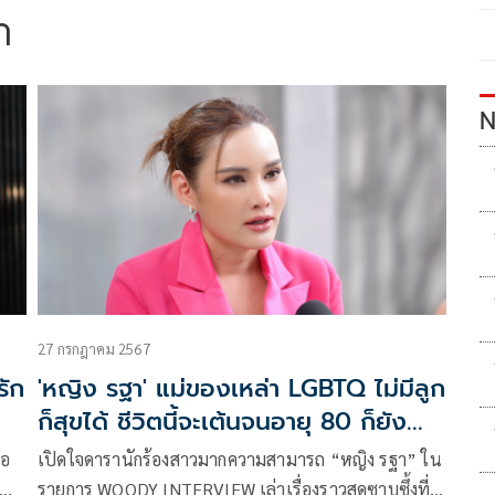
า
N
27 กรกฎาคม 2567
รัก
'หญิง รฐา' แม่ของเหล่า LGBTQ ไม่มีลูก
ก็สุขได้ ชีวิตนี้จะเต้นจนอายุ 80 ก็ยัง
ไหว!
จอ
เปิดใจดารานักร้องสาวมากความสามารถ “หญิง รฐา” ใน
รายการ WOODY INTERVIEW เล่าเรื่องราวสุดซาบซึ้งที่