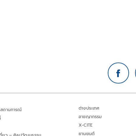
ต่างประเทศ
สถานการณ์
อาชญากรรม
้
X-CITE
ยานยนต์
เที่ยว – ศิลปวัฒนธรรม