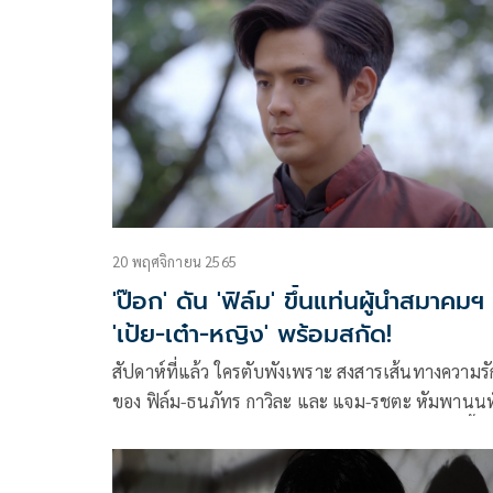
เสียงเดียวกันว่า นี่ล่ะ! ชีวิตฉันในที่ทำงาน
20 พฤศจิกายน 2565
'ป๊อก' ดัน 'ฟิล์ม' ขึ้นแท่นผู้นำสมาคมฯ
'เป้ย-เต๋า-หญิง' พร้อมสกัด!
สัปดาห์ที่แล้ว ใครตับพังเพราะ สงสารเส้นทางความรั
ของ ฟิล์ม-ธนภัทร กาวิละ และ แจม-รชตะ หัมพานนท
ในละคร “คุณชาย” ทาง ช่องวัน31 มารวมกันตรงนี้
เพราะสัปดาห์นี้ มีเรื่องหัวจะปวดให้ได้ลุ้นกันอีกแล้ว