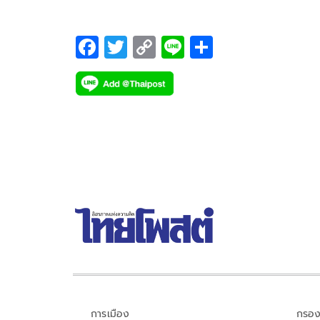
F
T
C
Li
S
ac
wi
o
n
h
e
tt
p
e
ar
b
er
y
e
o
Li
o
n
k
k
การเมือง
กรอง