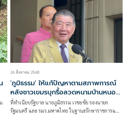
26 สิงหาคม 2568
น
'ภูมิธรรม' ให้แก้ปัญหาตามสภาพการณ์
หลังชาวเขมรบุกรื้อลวดหนามบ้านหนอง
จาน
าน
ที่ทำเนียบรัฐบาล นายภูมิธรรม เวชยชัย รองนายก
รัฐมนตรี และ รมว.มหาดไทย ในฐานะรักษาราชการแทน
นายกรัฐมนตรี กล่าวถึงสถ