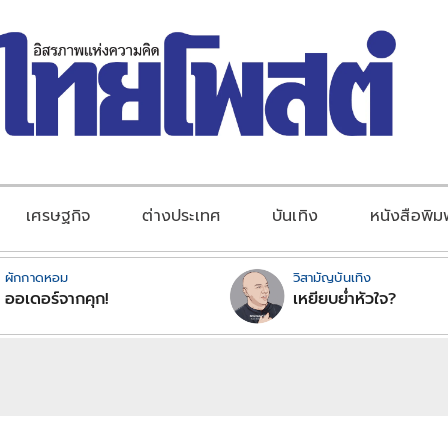
เศรษฐกิจ
ต่างประเทศ
บันเทิง
หนังสือพิม
ผักกาดหอม
วิสามัญบันเทิง
ออเดอร์จากคุก!
เหยียบย่ำหัวใจ?