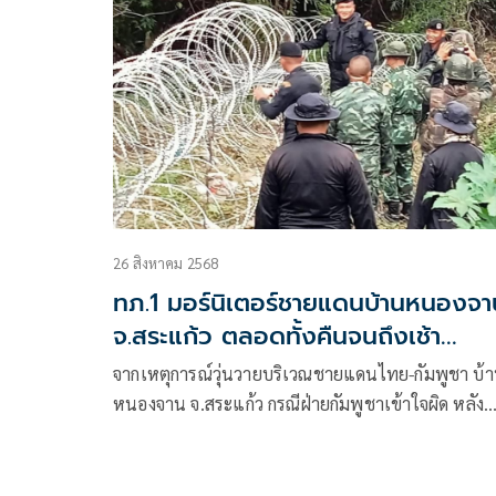
26 สิงหาคม 2568
ทภ.1 มอร์นิเตอร์ชายแดนบ้านหนองจา
จ.สระแก้ว ตลอดทั้งคืนจนถึงเช้า
เหตุการณ์ทั่วไปปกติ
จากเหตุการณ์วุ่นวายบริเวณชายแดนไทย-กัมพูชา บ้
หนองจาน จ.สระแก้ว กรณีฝ่ายกัมพูชาเข้าใจผิด หลัง
ทหารไทยวางแนวลวดหนามเ