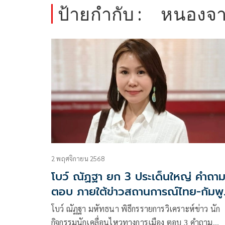
ป้ายกำกับ :
หนองจ
2 พฤศจิกายน 2568
โบว์ ณัฏฐา ยก 3 ประเด็นใหญ่ คำถาม
ตอบ ภายใต้ข่าวสถานการณ์ไทย-กัมพู
โบว์ ณัฏฐา มหัทธนา พิธีกรรายการวิเคราะห์ข่าว นัก
กิจกรรมนักเคลื่อนไหวทางการเมือง ตอบ 3 คำถาม