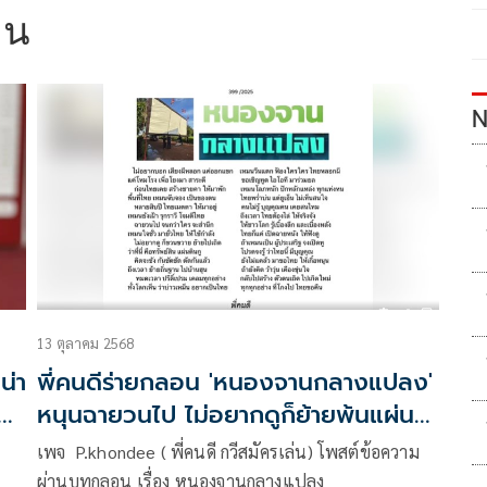
าน
N
13 ตุลาคม 2568
น่า
พี่คนดีร่ายกลอน 'หนองจานกลางแปลง'
ชา
หนุนฉายวนไป ไม่อยากดูก็ย้ายพ้นแผ่น
ดินไทย
เพจ P.khondee ( พี่คนดี กวีสมัครเล่น) โพสต์ข้อความ
ผ่านบทกลอน เรื่อง หนองจานกลางแปลง