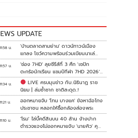
EWS UPDATE
'บ้านตลาดสามย่าน' ดาวน์ทาวน์เมือง
11:58 น.
แกลง โชว์ความพร้อมร่วมเบียนนาเล่
ระยอง
'ช่อง 7HD' ลุยซีรีส์ที่ 3 ศึก 'เซปัก
11:57 น.
ตะกร้อนักเรียน แชมป์กีฬา 7HD 2026'
เปิดรับทีมหญิงครั้งแรก
LIVE ครบมุมข่าว กับ..นิธินาฏ ราช
11:34 น.
นิยม | ล่มซ้ำซาก ชาติสะดุด..!
ออกหมายจับ 'โทน บางแค' ข้อหาฉ้อโกง
11:21 น.
ประชาชน หลอกให้ซื้อกล้องส่องพระ
'โรม' ไล่บี้คดีสินบน 40 ล้าน ง้างปาก
11:10 น.
ตำรวจแจงไม่ออกหมายจับ 'นายคิว' คุม
เว็บพนัน