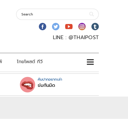
LINE : @THAIPOST
พ์
ไทยโพสต์ ทีวี
คันปากอยากเล่า
ข่มกันมิด