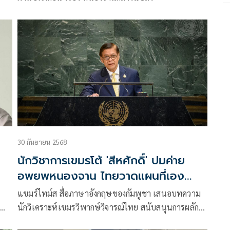
30 กันยายน 2568
นักวิชาการเขมรโต้ 'สีหศักดิ์' ปมค่าย
อพยพหนองจาน ไทยวาดแผนที่เอง
อย่างไม่ละอาย เป็นการละเมิดสิทธิมนุษย
แขมร์ไทม์ส สื่อภาษาอังกฤษของกัมพูชา เสนอบทความ
ชน
นักวิเคราะห์เขมรวิพากษ์วิจารณ์ไทย สนับสนุนการผลัก
ดันทางการทูตของกัมพูชา ระบุว่า