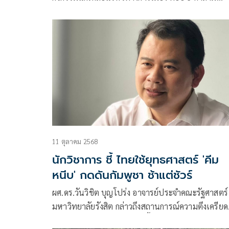
สถานการณ์ไทย-กัมพูชา
11 ตุลาคม 2568
นักวิชาการ ชี้ ไทยใช้ยุทธศาสตร์ 'คีม
หนีบ' กดดันกัมพูชา ช้าแต่ชัวร์
ผศ.ดร.วันวิชิต บุญโปร่ง อาจารย์ประจำคณะรัฐศาสตร์
มหาวิทยาลัยรังสิต กล่าวถึงสถานการณ์ความตึงเครียด
ระหว่างไทย–กัมพูชาในช่วงนี้ว่าไทยกำ