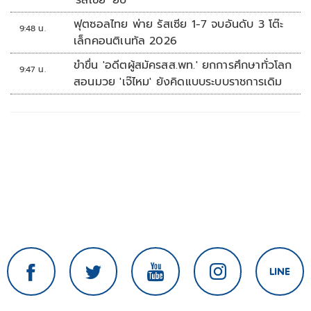
'รัสเซีย' ยับ
ฟุตซอลไทย พ่าย รัสเซีย 1-7 จบอันดับ 3 โต๊ะ
9:48 น.
เล็กคอนติเนทัล 2026
ขำขื่น 'อดีตผู้สมัครสส.พท.' ยกการศึกษาทั่วโลก
9:47 น.
สอนมวย 'เจ๊ไหม' ยังคิดแบบระบบราชการเดิม