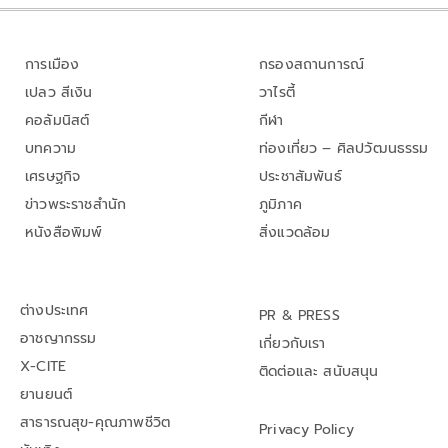
การเมือง
กรองสถานการณ์
เปลว สีเงิน
วาไรตี้
คอลัมนิสต์
กีฬา
บทความ
ท่องเที่ยว – ศิลปวัฒนธรรม
เศรษฐกิจ
ประชาสัมพันธ์
ข่าวพระราชสำนัก
ภูมิภาค
หนังสือพิมพ์
สิ่งแวดล้อม
ต่างประเทศ
PR & PRESS
อาชญากรรม
เกี่ยวกับเรา
X-CITE
ติดต่อและ สนับสนุน
ยานยนต์
สาธารณสุข-คุณภาพชีวิต
Privacy Policy