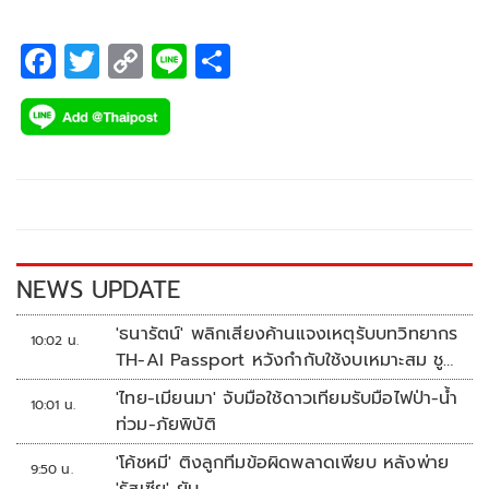
F
T
C
Li
S
ac
wi
o
n
h
e
tt
p
e
ar
b
er
y
e
o
Li
o
n
k
k
NEWS UPDATE
'ธนารัตน์' พลิกเสียงค้านแจงเหตุรับบทวิทยากร
10:02 น.
TH-AI Passport หวังกำกับใช้งบเหมาะสม ชู
จุดเด่นคนไทยได้ใช้ AI ระดับโปร ลดเหลื่อมล้ำ
'ไทย-เมียนมา' จับมือใช้ดาวเทียมรับมือไฟป่า-น้ำ
10:01 น.
ทางเทคโนโลยี เซฟงบไปกว่า900ล้าน เชื่อหาก
ท่วม-ภัยพิบัติ
ใช้เต็มที่เอกชนขาดทุนย่อยยับ
'โค้ชหมี' ติงลูกทีมข้อผิดพลาดเพียบ หลังพ่าย
9:50 น.