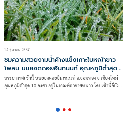
14 ตุลาคม 2567
ชมความสวยงามน้ำค้างแข็งเกาะใบหญ้าขาว
โพลน บนยอดดอยอินทนนท์ อุณหภูมิต่ำสุด
10 องศา
บรรยากาศเช้านี้ บนยอดดอยอินทนนท์ อ.จอมทอง จ.เชียงใหม่
อุณหภูมิต่ำสุด 10 องศา อยู่ในเกณฑ์อากาศหนาว โดยเช้านี้ก็ยัง
ได้ชมความสวยงามของหยดน้ำค้าง