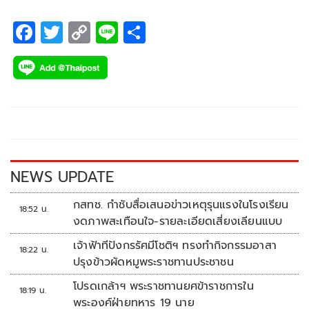
F
T
C
Li
S
ac
wi
o
n
h
e
tt
p
e
ar
b
er
y
e
o
Li
o
n
k
k
NEWS UPDATE
กสทช. กำชับสื่อเสนอข่าวเหตุรุนแรงในโรงเรียน
18:52 น.
งดภาพสะเทือนใจ-รายละเอียดเสี่ยงเลียนแบบ
เจ้าฟ้าทีปังกรรัศมีโชติฯ ทรงทำกิจกรรมอาสา
18:22 น.
ปรุงข้าวผัดหมูพระราชทานประชาชน
โปรดเกล้าฯ พระราชทานยศข้าราชการใน
18:19 น.
พระองค์ฝ่ายทหาร 19 นาย