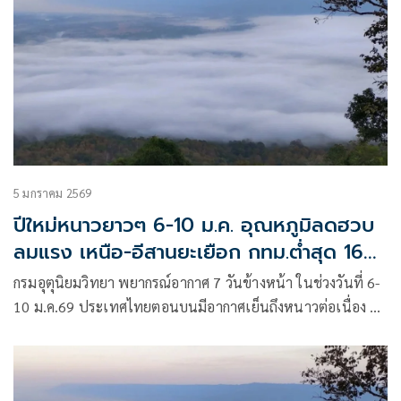
บนจะเริ่มมีอุณหภูมิสูงขึ้น กับมีหมอกในตอนเช้า และมีหมอก
หนาบางพื้นที่ แต่ยังคงมีอากาศเย็นถึงหนาวในภาคเหนือและ
ภาคตะวันออกเฉียงเหนือ เนื่องจากบริเวณความกดอากาศสูงหรือ
มวลอากาศเย็นที่ปกคลุมประเทศไทยตอนบนและทะเลจีนใต้เริ่ม
มีกำลังอ่อนลง โดยในช่วงวันที่ 15 – 16 ม.ค. 69 จะมีคลื่นกระแส
ลมฝ่ายตะวันตกจากประเทศเมียนมาเคลื่อนเข้าปกคลุมภาค
เหนือตอนบน และประเทศลาวตอนบน ทำให้บริเวณดังกล่าวมี
ฝนบางแห่งเกิดขึ้นได้
5 มกราคม 2569
ปีใหม่หนาวยาวๆ 6-10 ม.ค. อุณหภูมิลดฮวบ
ลมแรง เหนือ-อีสานยะเยือก กทม.ต่ำสุด 16
องศา
กรมอุตุนิยมวิทยา พยากรณ์อากาศ 7 วันข้างหน้า ในช่วงวันที่ 6-
10 ม.ค.69 ประเทศไทยตอนบนมีอากาศเย็นถึงหนาวต่อเนื่อง กับ
มีลมแรง และอุณหภูมิจะลดลง 4-6 องศาเซลเซียสในภาคตะวัน
ออกเฉียงเหนือ