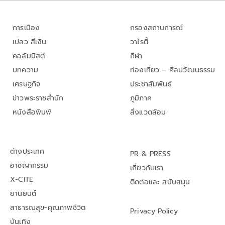
การเมือง
กรองสถานการณ์
เปลว สีเงิน
วาไรตี้
คอลัมนิสต์
กีฬา
บทความ
ท่องเที่ยว – ศิลปวัฒนธรรม
เศรษฐกิจ
ประชาสัมพันธ์
ข่าวพระราชสำนัก
ภูมิภาค
หนังสือพิมพ์
สิ่งแวดล้อม
ต่างประเทศ
PR & PRESS
อาชญากรรม
เกี่ยวกับเรา
X-CITE
ติดต่อและ สนับสนุน
ยานยนต์
สาธารณสุข-คุณภาพชีวิต
Privacy Policy
บันเทิง