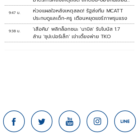
มาตรการหลังเหตุสลด สกัดปืน-ป้องกันเลียน
แบบ
ห่วงแผลใจหลังเหตุสลด! รัฐส่งทีม MCATT
9:47 น.
ประกบดูแลเด็ก-ครู เตือนหยุดแชร์ภาพรุนแรง
'เสือคิม' พลิกล็อกชนะ 'นาบิล' รับโบนัส 1.7
9:38 น.
ล้าน 'ซุปเปอร์เล็ก' เข่าเดี้ยงพ่าย TKO