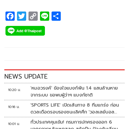
F
T
C
Li
S
ac
wi
o
n
h
e
tt
p
e
ar
b
er
y
e
o
Li
o
n
k
k
NEWS UPDATE
'หมอวรงค์' ข้องใจแบงก์พัน 1.4 แสนล้านหาย
10:20 น.
จากระบบ ขอพบผู้ว่าฯ แบงก์ชาติ
'SPORTS LIFE' เปิดเส้นทาง 8 ทีมแกร่ง ก่อน
10:16 น.
ดวลเดือดรอบรองชนะเลิศศึก 'วอลเลย์บอล
นักเรียน แชมป์กีฬา 7HD 2026'
ทั่วประเทศคุมเข้ม! กรมการปกครองออก 6
10:01 น.