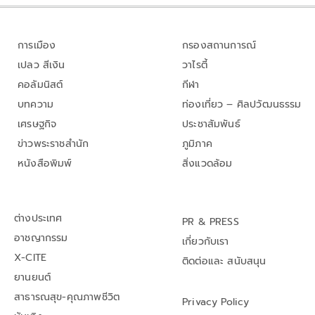
การเมือง
กรองสถานการณ์
เปลว สีเงิน
วาไรตี้
คอลัมนิสต์
กีฬา
บทความ
ท่องเที่ยว – ศิลปวัฒนธรรม
เศรษฐกิจ
ประชาสัมพันธ์
ข่าวพระราชสำนัก
ภูมิภาค
หนังสือพิมพ์
สิ่งแวดล้อม
ต่างประเทศ
PR & PRESS
อาชญากรรม
เกี่ยวกับเรา
X-CITE
ติดต่อและ สนับสนุน
ยานยนต์
สาธารณสุข-คุณภาพชีวิต
Privacy Policy