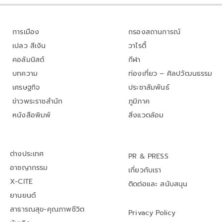
การเมือง
กรองสถานการณ์
เปลว สีเงิน
วาไรตี้
คอลัมนิสต์
กีฬา
บทความ
ท่องเที่ยว – ศิลปวัฒนธรรม
เศรษฐกิจ
ประชาสัมพันธ์
ข่าวพระราชสำนัก
ภูมิภาค
หนังสือพิมพ์
สิ่งแวดล้อม
ต่างประเทศ
PR & PRESS
อาชญากรรม
เกี่ยวกับเรา
X-CITE
ติดต่อและ สนับสนุน
ยานยนต์
สาธารณสุข-คุณภาพชีวิต
Privacy Policy