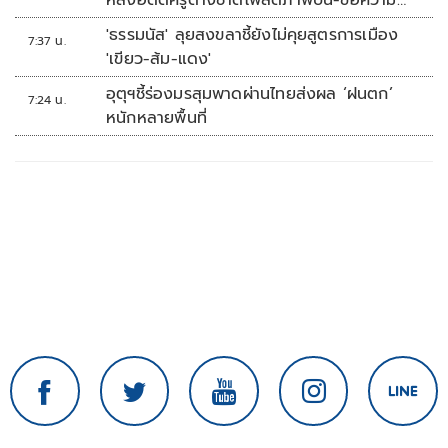
หลังอดีตครูต่างชาติโพสต์ภาพปืน-ข้อความ
ข่มขู่
'ธรรมนัส' ลุยสงขลาชี้ยังไม่คุยสูตรการเมือง
7:37 น.
'เขียว-ส้ม-แดง'
อุตุฯชี้ร่องมรสุมพาดผ่านไทยส่งผล ‘ฝนตก’
7:24 น.
หนักหลายพื้นที่