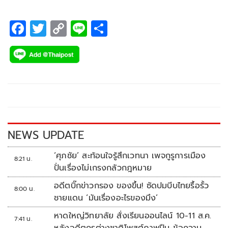
F
T
C
Li
S
ac
wi
o
n
h
e
tt
p
e
ar
b
er
y
e
o
Li
o
n
k
k
NEWS UPDATE
‘ศุภชัย’ สะท้อนใจรู้สึกเวทนา เพจกูรูการเมือง
8:21 น.
ปั่นเรื่องไม่เกรงกลัวกฎหมาย
อดีตบิ๊กข่าวกรอง ของขึ้น! ซัดปมบีบไทยรื้อรั้ว
8:00 น.
ชายแดน ‘มันเรื่องอะไรของมึง’
หาดใหญ่วิทยาลัย สั่งเรียนออนไลน์ 10-11 ส.ค.
7:41 น.