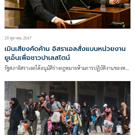
29 ตุลาคม 2567
เมินเสียงคัดค้าน อิสราเอลสั่งแบนหน่วยงาน
ยูเอ็นเพื่อชาวปาเลสไตน์
รัฐสภาอิสราเอลได้อนุมัติร่างกฎหมายห้ามการปฏิบัติงานของห…