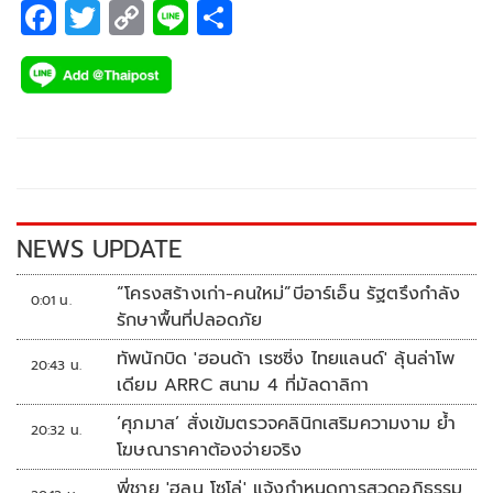
F
T
C
Li
S
ac
wi
o
n
h
e
tt
p
e
ar
b
er
y
e
o
Li
o
n
k
k
NEWS UPDATE
“โครงสร้างเก่า-คนใหม่”บีอาร์เอ็น รัฐตรึงกำลัง
0:01 น.
รักษาพื้นที่ปลอดภัย
ทัพนักบิด 'ฮอนด้า เรซซิ่ง ไทยแลนด์' ลุ้นล่าโพ
20:43 น.
เดียม ARRC สนาม 4 ที่มัลดาลิกา
‘ศุภมาส’ สั่งเข้มตรวจคลินิกเสริมความงาม ย้ำ
20:32 น.
โฆษณาราคาต้องจ่ายจริง
พี่ชาย 'ฮลุน โซโล่' แจ้งกำหนดการสวดอภิธรรม