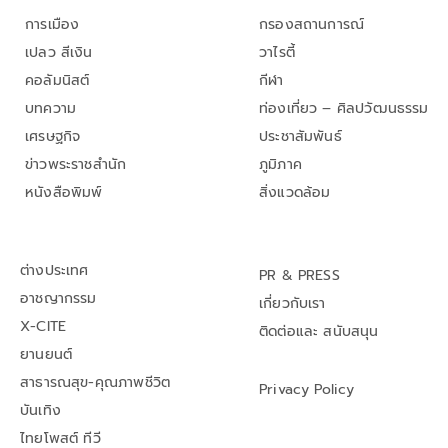
การเมือง
กรองสถานการณ์
เปลว สีเงิน
วาไรตี้
คอลัมนิสต์
กีฬา
บทความ
ท่องเที่ยว – ศิลปวัฒนธรรม
เศรษฐกิจ
ประชาสัมพันธ์
ข่าวพระราชสำนัก
ภูมิภาค
หนังสือพิมพ์
สิ่งแวดล้อม
ต่างประเทศ
PR & PRESS
อาชญากรรม
เกี่ยวกับเรา
X-CITE
ติดต่อและ สนับสนุน
ยานยนต์
สาธารณสุข-คุณภาพชีวิต
Privacy Policy
บันเทิง
ไทยโพสต์ ทีวี