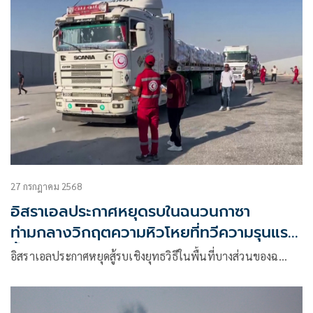
27 กรกฎาคม 2568
อิสราเอลประกาศหยุดรบในฉนวนกาซา
ท่ามกลางวิกฤตความหิวโหยที่ทวีความรุนแรง
ขึ้น
อิสราเอลประกาศหยุดสู้รบเชิงยุทธวิธีในพื้นที่บางส่วนของฉ…