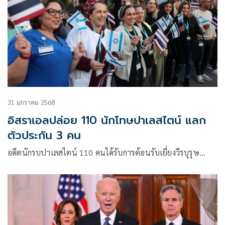
31 มกราคม 2568
อิสราเอลปล่อย 110 นักโทษปาเลสไตน์ แลก
ตัวประกัน 3 คน
อดีตนักรบปาเลสไตน์ 110 คนได้รับการต้อนรับเยี่ยงวีรบุรุษ…