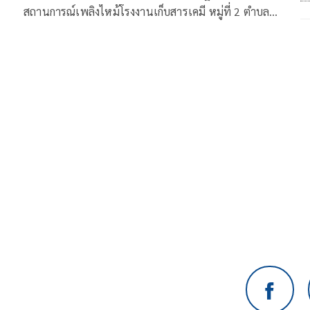
สถานการณ์เพลิงไหม้โรงงานเก็บสารเคมี หมู่ที่ 2 ตำบล
ภาชี จ.พระนครศรีอยุธยา ว่า นายเศรษฐา ทวีสิน