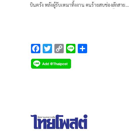
บินตรัง หลังผู้รับเหมาทิ้งงาน คนร้ายสบช่องลักสาย
ไฟฟ้า-อุปกรณ์ต่างๆ สารภาพขโมยถึง 29 ครั้ง
F
T
C
Li
S
ac
wi
o
n
h
e
tt
p
e
ar
b
er
y
e
o
Li
o
n
k
k