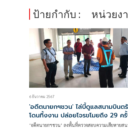
ป้ายกำกับ :
หน่วยงา
6 ธันวาคม 2567
'อดีตนายกฯชวน' ไล่บี้ดูแลสนามบินตร
โดนทิ้งงาน ปล่อยโจรขโมยถึง 29 ครั
‘อดีตนายกฯชวน’ ลงพื้นที่ตรวจสอบความเสียหายส