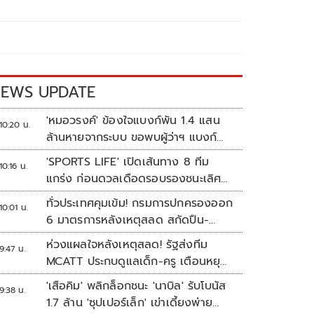
EWS UPDATE
'หมอวรงค์' ข้องใจแบงก์พัน 1.4 แสน
10:20 น.
ล้านหายจากระบบ ขอพบผู้ว่าฯ แบงก์
ชาติ
'SPORTS LIFE' เปิดเส้นทาง 8 ทีม
10:16 น.
แกร่ง ก่อนดวลเดือดรอบรองชนะเลิศ
ศึก 'วอลเลย์บอลนักเรียน แชมป์
ทั่วประเทศคุมเข้ม! กรมการปกครองออก
10:01 น.
กีฬา 7HD 2026'
6 มาตรการหลังเหตุสลด สกัดปืน-
ป้องกันเลียนแบบ
ห่วงแผลใจหลังเหตุสลด! รัฐส่งทีม
9:47 น.
MCATT ประกบดูแลเด็ก-ครู เตือนหยุด
แชร์ภาพรุนแรง
'เสือคิม' พลิกล็อกชนะ 'นาบิล' รับโบนัส
9:38 น.
1.7 ล้าน 'ซุปเปอร์เล็ก' เข่าเดี้ยงพ่าย