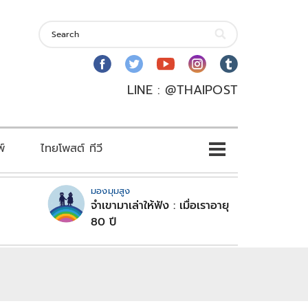
LINE : @THAIPOST
พ์
ไทยโพสต์ ทีวี
มองมุมสูง
จำเขามาเล่าให้ฟัง : เมื่อเราอายุ
80 ปี