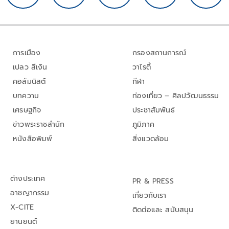
การเมือง
กรองสถานการณ์
เปลว สีเงิน
วาไรตี้
คอลัมนิสต์
กีฬา
บทความ
ท่องเที่ยว – ศิลปวัฒนธรรม
เศรษฐกิจ
ประชาสัมพันธ์
ข่าวพระราชสำนัก
ภูมิภาค
หนังสือพิมพ์
สิ่งแวดล้อม
ต่างประเทศ
PR & PRESS
อาชญากรรม
เกี่ยวกับเรา
X-CITE
ติดต่อและ สนับสนุน
ยานยนต์