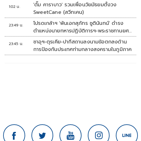
'ดั๊ม คาราบาว' รวมเพื่อนวัยมัธยมตั้งวง
1:02 น.
SweetCane (สวีทเคน)
โปรดเกล้าฯ 'พันเอกสุภัทร ชูตินันทน์' ดำรง
23:49 น.
ตำแหน่งนายทหารปฏิบัติการฯ-พระราชทานยศ
'พลตรี'
ซาอุฯ-ตุรเคีย-ปากีสถานลงนามข้อตกลงด้าน
23:45 น.
การป้องกันประเทศท่ามกลางสงครามในภูมิภาค