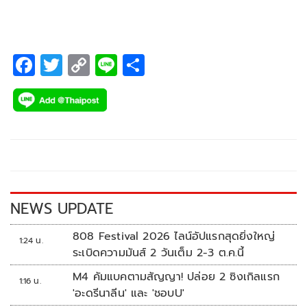
F
T
C
Li
S
ac
wi
o
n
h
e
tt
p
e
ar
b
er
y
e
o
Li
o
n
k
k
NEWS UPDATE
808 Festival 2026 ไลน์อัปแรกสุดยิ่งใหญ่
1:24 น.
ระเบิดความมันส์ 2 วันเต็ม 2-3 ต.ค.นี้
M4 คัมแบคตามสัญญา! ปล่อย 2 ซิงเกิลแรก
1:16 น.
'อะดรีนาลีน' และ 'ชอบU'