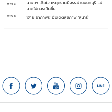
ทหาร'
นายกฯ เสียใจ เหตุกราดยิงรร.ย่านนนทบุรี แย่
11:39 น.
มากไม่ควรเกิดขึ้น
11:35 น.
'ฮาย อาภาพร' อัปเดตสุขภาพ 'สุนารี'