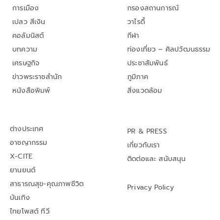
การเมือง
กรองสถานการณ์
เปลว สีเงิน
วาไรตี้
คอลัมนิสต์
กีฬา
บทความ
ท่องเที่ยว – ศิลปวัฒนธรรม
เศรษฐกิจ
ประชาสัมพันธ์
ข่าวพระราชสำนัก
ภูมิภาค
หนังสือพิมพ์
สิ่งแวดล้อม
ต่างประเทศ
PR & PRESS
อาชญากรรม
เกี่ยวกับเรา
X-CITE
ติดต่อและ สนับสนุน
ยานยนต์
สาธารณสุข-คุณภาพชีวิต
Privacy Policy
บันเทิง
ไทยโพสต์ ทีวี