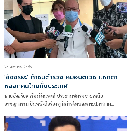
28 เมษายน 2565
'อัจฉริยะ' ท้าชนตำรวจ-หมอนิติเวช แหกตา
หลอกคนไทยทั้งประเทศ
นายอัจฉริยะ เรืองรัตนพงศ์ ประธานชมรมช่วยเหลือ
อาชญากรรม ยื่นหนังสือร้องทุก์กล่าวโทษแพทยสภาตาม
จริยธรรมแพทย์ที่ให้ความเห็นเรื่องบาดแผลของ แตงโม นิดา
พัชรวีระพงษ์ ดาราสาว ตกเรือเสียชีวิต