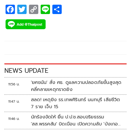
F
T
C
Li
S
ac
wi
o
n
h
e
tt
p
e
ar
b
er
y
e
o
Li
o
n
k
k
NEWS UPDATE
'ยศชนัน' สั่ง ศธ. ดูแลความปลอดภัยขั้นสูงสุด
11:56 น.
คลี่คลายเหตุกราดยิง
สลด! เหตุยิง รร.เทพศิรินทร์ นนทบุรี เสียชีวิต
11:47 น.
7 ราย เจ็บ 15
นักร้องจัดให้ ยื่น ป.ป.ช.สอบจริยธรรม
11:46 น.
'สส.พรรคส้ม' บิดเบือน เปิดความลับ 'บังเกอร์