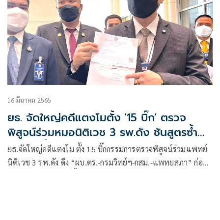
16 มีนาคม 2565
ยธ. จัดใหญ่คดีแตงโมตั้ง '15 บิ๊ก' ตรวจ
พิสูจน์ร่วมหมอนิติเวช 3 รพ.ดัง ชันสูตรซ้ำ
22 มี.ค.นี้
ยธ.จัดใหญ่คดีแตงโม ตั้ง 15 บิ๊กกรรมการตรวจพิสูจน์ร่วมแพทย์
นิติเวช 3 รพ.ดัง ดึง “ผบ.ตร.-กรมวิทย์ฯ-กสม.-แพทยสภา” ก่อน
ผ่าพิสูจน์ซ้ำ 22 มี.ค.นี้ ด้านทนายเผยยังสงสัยผลชันสูตรหลาย
ประเด็น “รอยไหม้บริเวณหน้าอก-ศีรษะ-บาดแผลต้นขวาขา”