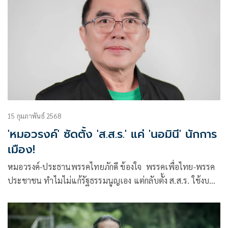
15 กุมภาพันธ์ 2568
'หมอวรงค์' ซัดตั้ง 'ส.ส.ร.' แค่ 'นอมินี' นักการ
เมือง!
หมอวรงค์-ประธานพรรคไทยภักดี ข้องใจ พรรคเพื่อไทย-พรรค
ประชาชน ทำไมไม่แก้รัฐธรรมนูญเอง แต่กลับตั้ง ส.ส.ร. ใช้งบ
หมื่นล้าน แถมให้คนอายุ 18 ปีร่วมร่างรธน. ซัด ส.ส.ร. เป็นเพียง
“นอมินี” นักการเมือง รับรองผลประโยชน์ให้พรรคและนายทุน