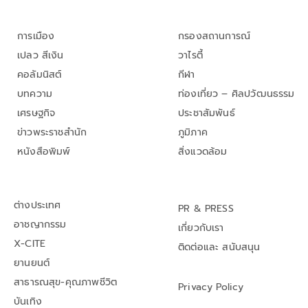
การเมือง
กรองสถานการณ์
เปลว สีเงิน
วาไรตี้
คอลัมนิสต์
กีฬา
บทความ
ท่องเที่ยว – ศิลปวัฒนธรรม
เศรษฐกิจ
ประชาสัมพันธ์
ข่าวพระราชสำนัก
ภูมิภาค
หนังสือพิมพ์
สิ่งแวดล้อม
ต่างประเทศ
PR & PRESS
อาชญากรรม
เกี่ยวกับเรา
X-CITE
ติดต่อและ สนับสนุน
ยานยนต์
สาธารณสุข-คุณภาพชีวิต
Privacy Policy
บันเทิง