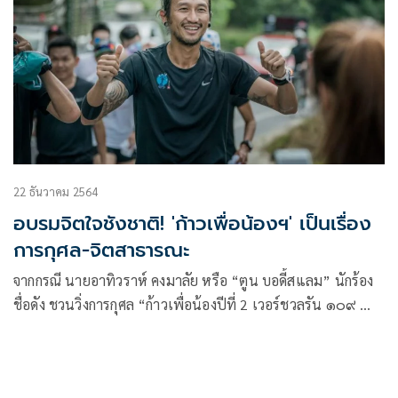
22 ธันวาคม 2564
อบรมจิตใจชังชาติ! 'ก้าวเพื่อน้องฯ' เป็นเรื่อง
การกุศล-จิตสาธารณะ
จากกรณี นายอาทิวราห์ คงมาลัย หรือ “ตูน บอดี้สแลม” นักร้อง
ชื่อดัง ชวนวิ่งการกุศล “ก้าวเพื่อน้องปีที่ 2 เวอร์ชวลรัน ๑๐๙ คำ
ขอบพระคุณ” รายได้มอบเป็นทุนการศึกษาให้เด็กยากไร้ 109
ราย