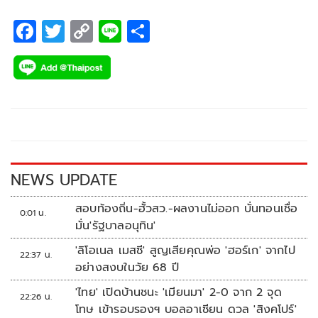
F
T
C
Li
S
ac
wi
o
n
h
e
tt
p
e
ar
b
er
y
e
o
Li
o
n
k
k
NEWS UPDATE
สอบท้องถิ่น-ฮั้วสว.-ผลงานไม่ออก บั่นทอนเชื่อ
0:01 น.
มั่น'รัฐบาลอนุทิน'
'ลิโอเนล เมสซี' สูญเสียคุณพ่อ 'ฮอร์เก' จากไป
22:37 น.
อย่างสงบในวัย 68 ปี
'ไทย' เปิดบ้านชนะ 'เมียนมา' 2-0 จาก 2 จุด
22:26 น.
โทษ เข้ารอบรองฯ บอลอาเซียน ดวล 'สิงคโปร์'