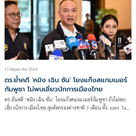
13 พฤษภาคม 2569
ตร.ย้ำคดี 'หมิง เฉิน ซัน' โยงแก๊งสแกมเมอร์
กัมพูชา ไม่พบเอี่ยวนักการเมืองไทย
ตร.ยันคดี ‘หมิง เฉิน ซัน’ โยงแก๊งสแกมเมอร์กัมพูชา ยังไม่พบ
เอี่ยวนักการเมืองไทย ลุยคัดกรองต่างชาติ 3 เดือน ตั้ง Joint Task
Force เชื่อม “One Police”