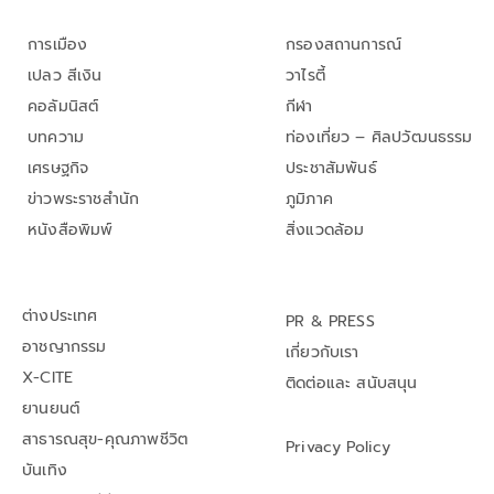
การเมือง
กรองสถานการณ์
เปลว สีเงิน
วาไรตี้
คอลัมนิสต์
กีฬา
บทความ
ท่องเที่ยว – ศิลปวัฒนธรรม
เศรษฐกิจ
ประชาสัมพันธ์
ข่าวพระราชสำนัก
ภูมิภาค
หนังสือพิมพ์
สิ่งแวดล้อม
ต่างประเทศ
PR & PRESS
อาชญากรรม
เกี่ยวกับเรา
X-CITE
ติดต่อและ สนับสนุน
ยานยนต์
สาธารณสุข-คุณภาพชีวิต
Privacy Policy
บันเทิง