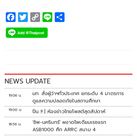
F
T
C
Li
S
ac
wi
o
n
h
e
tt
p
e
ar
b
er
y
e
o
Li
o
n
k
k
NEWS UPDATE
มท. สั่งผู้ว่าฯทั่วประเทศ ยกระดับ 4 มาตรการ
19:06 น.
ดูแลความปลอดภัยในสถานศึกษา
19:00 น.
ปืน..!! | ห้องข่าวไทยโพสต์สุดสัปดาห์
'ชิพ-นครินทร์' ผงาดโพเดียมเรซแรก
18:56 น.
ASB1000 ศึก ARRC สนาม 4