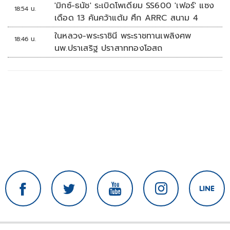
'มิกซ์-ธนัช' ระเบิดโพเดียม SS600 'เฟอร์' แซง
18:54 น.
เดือด 13 คันคว้าแต้ม ศึก ARRC สนาม 4
ในหลวง-พระราชินี พระราชทานเพลิงศพ
18:46 น.
นพ.ปราเสริฐ ปราสาททองโอสถ