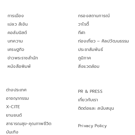
การเมือง
กรองสถานการณ์
เปลว สีเงิน
วาไรตี้
คอลัมนิสต์
กีฬา
บทความ
ท่องเที่ยว – ศิลปวัฒนธรรม
เศรษฐกิจ
ประชาสัมพันธ์
ข่าวพระราชสำนัก
ภูมิภาค
หนังสือพิมพ์
สิ่งแวดล้อม
ต่างประเทศ
PR & PRESS
อาชญากรรม
เกี่ยวกับเรา
X-CITE
ติดต่อและ สนับสนุน
ยานยนต์
สาธารณสุข-คุณภาพชีวิต
Privacy Policy
บันเทิง