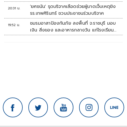
'ยศชนัน' รุดบริจาคเลือดช่วยผู้บาดเจ็บเหตุยิง
20:31 น.
รร.เทพศิรินทร์ ชวนประชาชนร่วมบริจาค
ชมรมอาสาป้องกันภัย ลงพื้นที่ จ.ราชบุรี มอบ
19:52 น.
เงิน สิ่งของ และอาหารกลางวัน แก่โรงเรียน
บ้านหนองน้ำใส