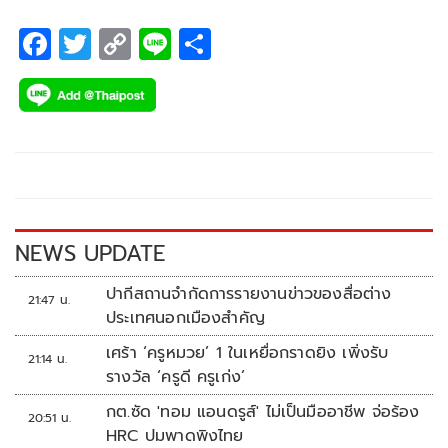
F
T
C
Li
S
ac
wi
o
n
h
e
tt
p
e
ar
b
er
y
e
o
Li
o
n
k
k
NEWS UPDATE
ปากีสถานจำกัดการรายงานข่าวของสื่อต่าง
21:47 น.
ประเทศนอกเมืองสำคัญ
เศร้า ‘ครูหมวย’ 1 ในเหยื่อกราดยิง เพิ่งรับ
21:14 น.
รางวัล ‘ครูดี ครูเก่ง’
กต.ซัด 'ทอม แอนดรูส์' ไม่เป็นมืออาชีพ จ่อร้อง
20:51 น.
HRC ปมพาดพิงไทย