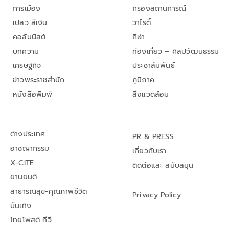
การเมือง
กรองสถานการณ์
เปลว สีเงิน
วาไรตี้
คอลัมนิสต์
กีฬา
บทความ
ท่องเที่ยว – ศิลปวัฒนธรรม
เศรษฐกิจ
ประชาสัมพันธ์
ข่าวพระราชสำนัก
ภูมิภาค
หนังสือพิมพ์
สิ่งแวดล้อม
ต่างประเทศ
PR & PRESS
อาชญากรรม
เกี่ยวกับเรา
X-CITE
ติดต่อและ สนับสนุน
ยานยนต์
สาธารณสุข-คุณภาพชีวิต
Privacy Policy
บันเทิง
ไทยโพสต์ ทีวี