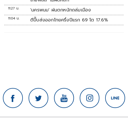
ไทยพลัส’ ไม่ผิดหลัก
11:27 น.
'นครพนม' ฝนตกหนักถล่มเมือง
11:04 น.
ตีปี๊บส่งออกไทยครึ่งปีแรก 69 โต 17.6%