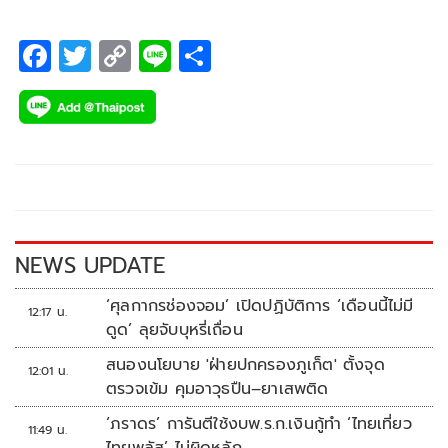
F
T
C
Li
S
ac
wi
o
n
h
e
tt
p
e
ar
b
er
y
e
o
Li
o
n
k
k
NEWS UPDATE
‘ศุลกากรช่องจอม’ เปิดปฏิบัติการ ‘เดือนนี้ไม่มี
12:17 น.
ดูด’ ลุยจับบุหรี่เถื่อน
สนองนโยบาย 'ฝ่ายปกครองภูเก็ต' ตั้งจุด
12:01 น.
ตรวจเข้ม คุมอาวุธปืน–ยาเสพติด
‘ภราดร’ การันตีใช้งบพ.ร.ก.เงินกู้ทำ ‘ไทยเที่ยว
11:49 น.