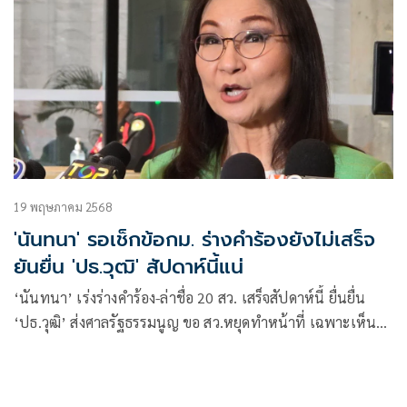
19 พฤษภาคม 2568
'นันทนา' รอเช็กข้อกม. ร่างคำร้องยังไม่เสร็จ
ยันยื่น 'ปธ.วุฒิ' สัปดาห์นี้แน่
‘นันทนา’ เร่งร่างคำร้อง-ล่าชื่อ 20 สว. เสร็จสัปดาห์นี้ ยื่นยื่น
‘ปธ.วุฒิ’ ส่งศาลรัฐธรรมนูญ ขอ สว.หยุดทำหน้าที่ เฉพาะเห็น
ชอบองค์กรอิสระ