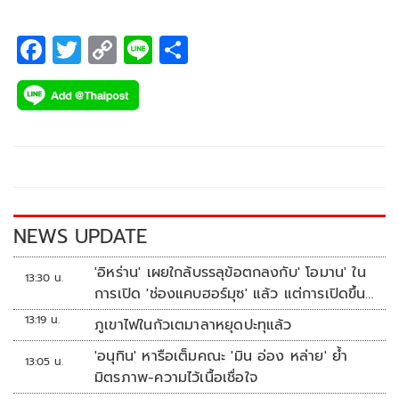
F
T
C
Li
S
ac
wi
o
n
h
e
tt
p
e
ar
b
er
y
e
o
Li
o
n
k
k
NEWS UPDATE
'อิหร่าน' เผยใกล้บรรลุข้อตกลงกับ' โอมาน' ใน
13:30 น.
การเปิด 'ช่องแคบฮอร์มุซ' แล้ว แต่การเปิดขึ้น
อยู่กับสหรัฐฯ
13:19 น.
ภูเขาไฟในกัวเตมาลาหยุดปะทุแล้ว
'อนุทิน' หารือเต็มคณะ 'มิน อ่อง หล่าย' ย้ำ
13:05 น.
มิตรภาพ-ความไว้เนื้อเชื่อใจ