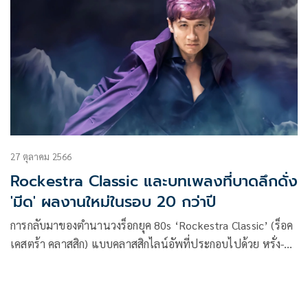
27 ตุลาคม 2566
Rockestra Classic และบทเพลงที่บาดลึกดั่ง
'มีด' ผลงานใหม่ในรอบ 20 กว่าปี
การกลับมาของตำนานวงร็อกยุค 80s ‘Rockestra Classic’ (ร็อค
เคสตร้า คลาสสิก) แบบคลาสสิกไลน์อัพที่ประกอบไปด้วย หรั่ง-
ชัชชัย สุขขาว (ร้องนำ), บรรจง ศิลป์สกุลสุข (กีตาร์), พีรวัส กุศล
ศิลป์ (เบส), สัญชัย ทองใบ (กลอง) และ ไพบูลย์ แซ่ก้วย
(คีย์บอร์ด) กับผลงานใหม่ที่มีชื่อว่า ‘มีด (The Story Of Love)’