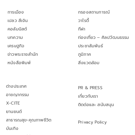
การเมือง
กรองสถานการณ์
เปลว สีเงิน
วาไรตี้
คอลัมนิสต์
กีฬา
บทความ
ท่องเที่ยว – ศิลปวัฒนธรรม
เศรษฐกิจ
ประชาสัมพันธ์
ข่าวพระราชสำนัก
ภูมิภาค
หนังสือพิมพ์
สิ่งแวดล้อม
ต่างประเทศ
PR & PRESS
อาชญากรรม
เกี่ยวกับเรา
X-CITE
ติดต่อและ สนับสนุน
ยานยนต์
สาธารณสุข-คุณภาพชีวิต
Privacy Policy
บันเทิง