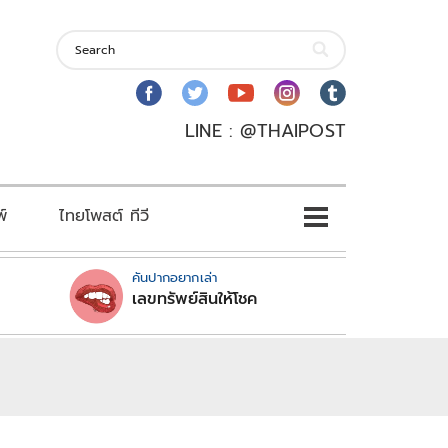
LINE : @THAIPOST
พ์
ไทยโพสต์ ทีวี
คันปากอยากเล่า
เลขทรัพย์สินให้โชค