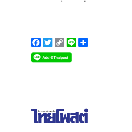
อ.ห้วยราช จ.บุรีรัมย์ ซึ่งพิการเดินไม่ได้ต้องใช้วีลแชร์
F
T
C
Li
S
ac
wi
o
n
h
e
tt
p
e
ar
b
er
y
e
o
Li
o
n
k
k