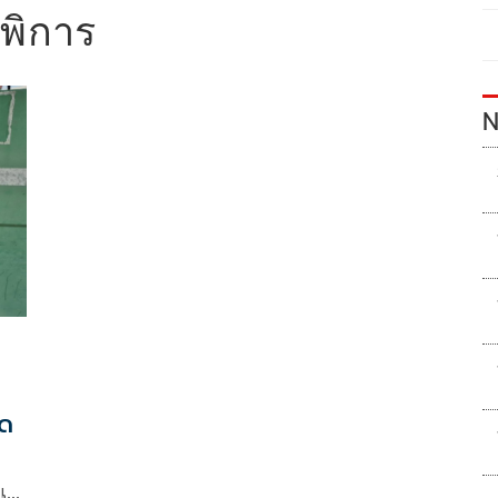
พิการ
N
็ด
าเสา