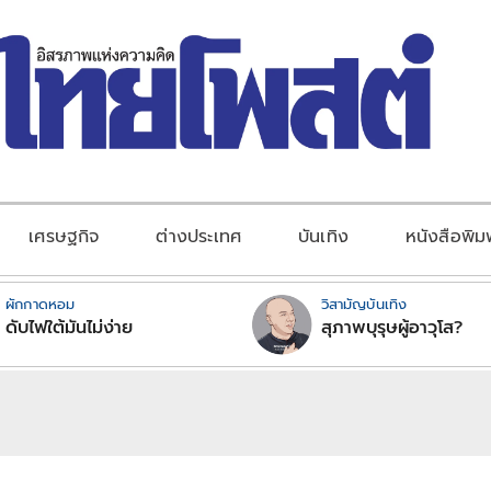
เศรษฐกิจ
ต่างประเทศ
บันเทิง
หนังสือพิม
ผักกาดหอม
วิสามัญบันเทิง
ดับไฟใต้มันไม่ง่าย
สุภาพบุรุษผู้อาวุโส?