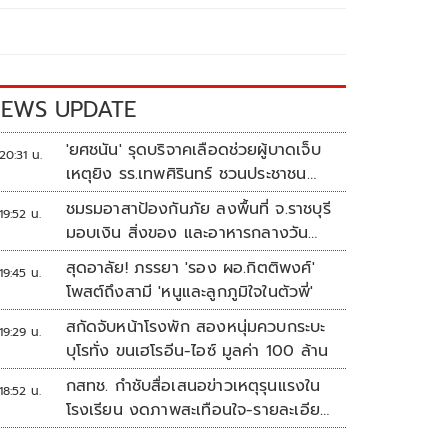
EWS UPDATE
'ยศชนัน' รุดบริจาคเลือดช่วยผู้บาดเจ็บ
20:31 น.
เหตุยิง รร.เทพศิรินทร์ ชวนประชาชน
ร่วมบริจาค
ชมรมอาสาป้องกันภัย ลงพื้นที่ จ.ราชบุรี
19:52 น.
มอบเงิน สิ่งของ และอาหารกลางวัน
แก่โรงเรียนบ้านหนองน้ำใส
สุดอาลัย! ภรรยา 'รอง ผอ.กิตติพงศ์'
19:45 น.
โพสต์ถึงสามี 'หนูและลูกภูมิใจในตัวพี่'
สกัดจับหน้าโรงพัก สองหนุ่มควบกระบะ
19:29 น.
บุโรทั่ง ขนเฮโรอีน-ไอซ์ มูลค่า 100 ล้าน
กสทช. กำชับสื่อเสนอข่าวเหตุรุนแรงใน
18:52 น.
โรงเรียน งดภาพสะเทือนใจ-รายละเอียด
เสี่ยงเลียนแบบ