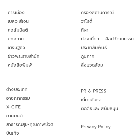
การเมือง
กรองสถานการณ์
เปลว สีเงิน
วาไรตี้
คอลัมนิสต์
กีฬา
บทความ
ท่องเที่ยว – ศิลปวัฒนธรรม
เศรษฐกิจ
ประชาสัมพันธ์
ข่าวพระราชสำนัก
ภูมิภาค
หนังสือพิมพ์
สิ่งแวดล้อม
ต่างประเทศ
PR & PRESS
อาชญากรรม
เกี่ยวกับเรา
X-CITE
ติดต่อและ สนับสนุน
ยานยนต์
สาธารณสุข-คุณภาพชีวิต
Privacy Policy
บันเทิง