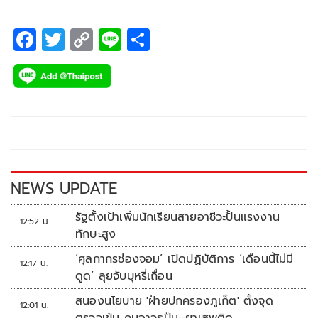
F
T
C
Li
S
ac
wi
o
n
h
e
tt
p
e
ar
b
er
y
e
o
Li
o
n
k
k
NEWS UPDATE
รัฐตั้งเป้าเพิ่มนักเรียนสายอาชีวะปั้นแรงงาน
12:52 น.
ทักษะสูง
‘ศุลกากรช่องจอม’ เปิดปฏิบัติการ ‘เดือนนี้ไม่มี
12:17 น.
ดูด’ ลุยจับบุหรี่เถื่อน
สนองนโยบาย 'ฝ่ายปกครองภูเก็ต' ตั้งจุด
12:01 น.