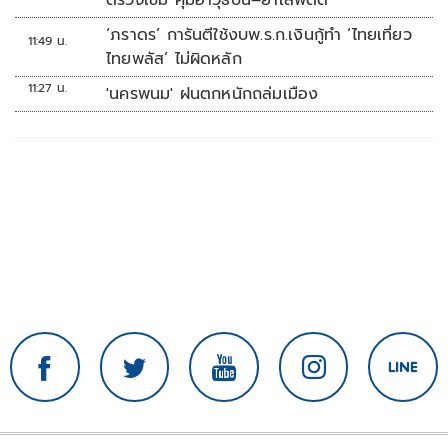
ตรวจเข้ม คุมอาวุธปืน–ยาเสพติด
‘ภราดร’ การันตีใช้งบพ.ร.ก.เงินกู้ทำ ‘ไทยเที่ยว
11:49 น.
ไทยพลัส’ ไม่ผิดหลัก
11:27 น.
'นครพนม' ฝนตกหนักถล่มเมือง