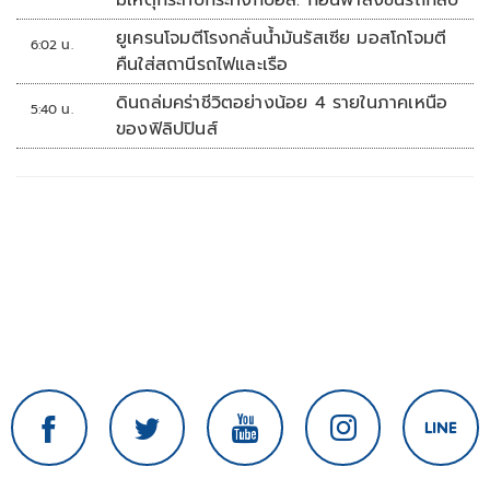
มีเหตุกระทบกระทั่งกับอส. ก่อนพาส่งขึ้นรถกลับ
ยูเครนโจมตีโรงกลั่นน้ำมันรัสเซีย มอสโกโจมตี
6:02 น.
คืนใส่สถานีรถไฟและเรือ
ดินถล่มคร่าชีวิตอย่างน้อย 4 รายในภาคเหนือ
5:40 น.
ของฟิลิปปินส์