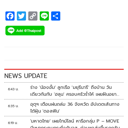
F
T
C
Li
S
ac
wi
o
n
h
e
tt
p
e
ar
b
er
y
e
o
Li
o
n
k
k
NEWS UPDATE
ร่าง 'น้องอั้ม' ลูกเรือ 'มยุรีนารี' ถึงบ้าน วัน
6:43 น.
เดียวกันกับ 'ฮลุน' ครอบครัวร่ำไห้ เผยฝันอยาก
เป็นทหารเรือ
อุตุฯ เตือนฝนถล่ม 36 จังหวัด อัปเดตเส้นทาง
6:35 น.
ไต้ฝุ่น 'ดอลฟิน'
'มหาดไทย' เผยไทม์ไลน์ หารือกลุ่ม P – MOVE
6:19 น.