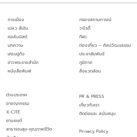
การเมือง
กรองสถานการณ์
เปลว สีเงิน
วาไรตี้
คอลัมนิสต์
กีฬา
บทความ
ท่องเที่ยว – ศิลปวัฒนธรรม
เศรษฐกิจ
ประชาสัมพันธ์
ข่าวพระราชสำนัก
ภูมิภาค
หนังสือพิมพ์
สิ่งแวดล้อม
ต่างประเทศ
PR & PRESS
อาชญากรรม
เกี่ยวกับเรา
X-CITE
ติดต่อและ สนับสนุน
ยานยนต์
สาธารณสุข-คุณภาพชีวิต
Privacy Policy