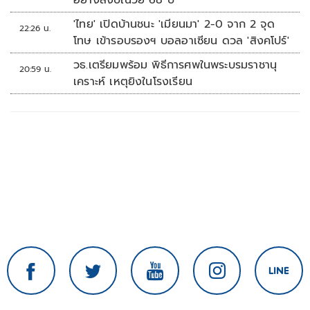
อย่างสงบในวัย 68 ปี
'ไทย' เปิดบ้านชนะ 'เมียนมา' 2-0 จาก 2 จุด
22:26 น.
โทษ เข้ารอบรองฯ บอลอาเซียน ดวล 'สิงคโปร์'
วธ.เตรียมพร้อม พิธีการศพในพระบรมราชานุ
20:59 น.
เคราะห์ เหตุยิงในโรงเรียน