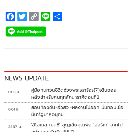
F
T
C
Li
S
ac
wi
o
n
h
e
tt
p
e
ar
b
er
y
e
o
Li
o
n
k
k
NEWS UPDATE
คู่มือทบทวนชีวิตช่วงพระเสาร์จร(7)เดินถอย
0:03 น.
หลังสำหรับคนทุกลัคนาราศีตอนที่2
สอบท้องถิ่น-ฮั้วสว.-ผลงานไม่ออก บั่นทอนเชื่อ
0:01 น.
มั่น'รัฐบาลอนุทิน'
'ลิโอเนล เมสซี' สูญเสียคุณพ่อ 'ฮอร์เก' จากไป
22:37 น.