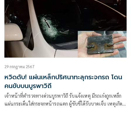
29 กรกฎาคม 2567
หวิดดับ! แผ่นเหล็กปริศนาทะลุกระจกรถ โดน
คนขับบนบูรพาวิถี
เจ้าหน้าที่ตำรวจทางด่วนบูรพาวิถี รับแจ้งเหตุ มีรถเก๋งถูกเหล็ก
แผ่นกระเด็นใส่กระจกหน้ารถแตก ผู้ขับขี่ได้รับบาดเจ็บ เหตุเกิด
บนทางด่วนบูรพาวิถี หลักกิโลเมตรที่ 19 ขาเข้า