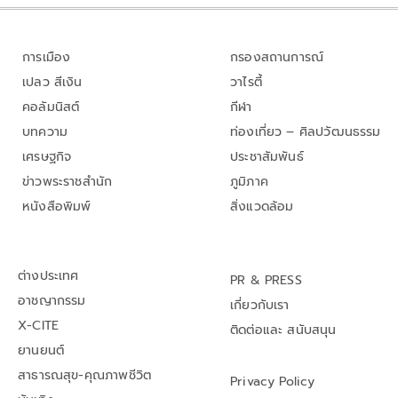
การเมือง
กรองสถานการณ์
เปลว สีเงิน
วาไรตี้
คอลัมนิสต์
กีฬา
บทความ
ท่องเที่ยว – ศิลปวัฒนธรรม
เศรษฐกิจ
ประชาสัมพันธ์
ข่าวพระราชสำนัก
ภูมิภาค
หนังสือพิมพ์
สิ่งแวดล้อม
ต่างประเทศ
PR & PRESS
อาชญากรรม
เกี่ยวกับเรา
X-CITE
ติดต่อและ สนับสนุน
ยานยนต์
สาธารณสุข-คุณภาพชีวิต
Privacy Policy