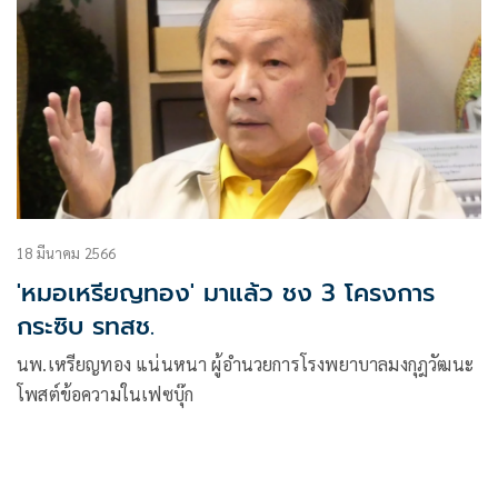
18 มีนาคม 2566
'หมอเหรียญทอง' มาแล้ว ชง 3 โครงการ
กระซิบ รทสช.
นพ.เหรียญทอง แน่นหนา ผู้อำนวยการโรงพยาบาลมงกุฎวัฒนะ
โพสต์ข้อความในเฟซบุ๊ก