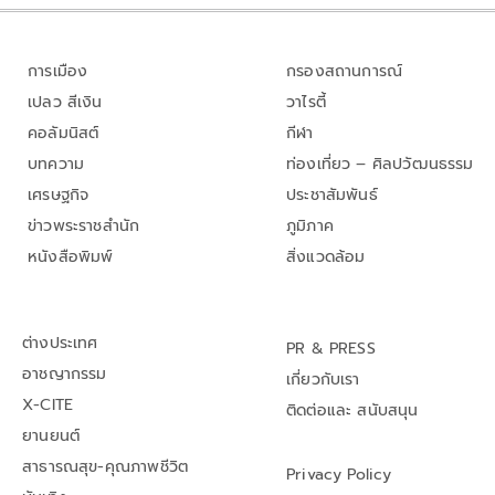
การเมือง
กรองสถานการณ์
เปลว สีเงิน
วาไรตี้
คอลัมนิสต์
กีฬา
บทความ
ท่องเที่ยว – ศิลปวัฒนธรรม
เศรษฐกิจ
ประชาสัมพันธ์
ข่าวพระราชสำนัก
ภูมิภาค
หนังสือพิมพ์
สิ่งแวดล้อม
ต่างประเทศ
PR & PRESS
อาชญากรรม
เกี่ยวกับเรา
X-CITE
ติดต่อและ สนับสนุน
ยานยนต์
สาธารณสุข-คุณภาพชีวิต
Privacy Policy