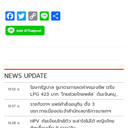
F
T
C
Li
S
ac
wi
o
n
h
e
tt
p
e
ar
b
er
y
e
o
Li
o
n
k
k
NEWS UPDATE
โฆษกรัฐบาล ชูมาตรการลดค่าครองชีพ ตรึง
13:32 น.
LPG 423 บาท ‘ไทยช่วยไทยพลัส’ ดันเงินหมุน
แสนล้าน
ราชกิจจาฯ แพร่คำสั่งอนุทิน ตั้ง 3
12:37 น.
ขรก.การเมืองประจำสำนักเลขาธิการนายกฯ
HPV ภัยเงียบใกล้ตัว ชะล่าใจไม่ได้ หญิงไทย
12:28 น.