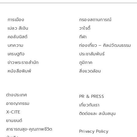
การเมือง
กรองสถานการณ์
เปลว สีเงิน
วาไรตี้
คอลัมนิสต์
กีฬา
บทความ
ท่องเที่ยว – ศิลปวัฒนธรรม
เศรษฐกิจ
ประชาสัมพันธ์
ข่าวพระราชสำนัก
ภูมิภาค
หนังสือพิมพ์
สิ่งแวดล้อม
ต่างประเทศ
PR & PRESS
อาชญากรรม
เกี่ยวกับเรา
X-CITE
ติดต่อและ สนับสนุน
ยานยนต์
สาธารณสุข-คุณภาพชีวิต
Privacy Policy