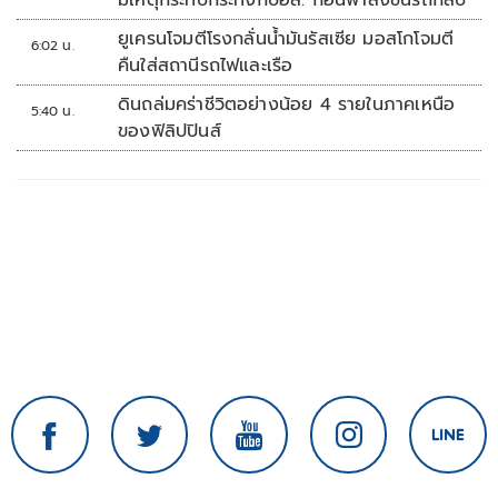
มีเหตุกระทบกระทั่งกับอส. ก่อนพาส่งขึ้นรถกลับ
ยูเครนโจมตีโรงกลั่นน้ำมันรัสเซีย มอสโกโจมตี
6:02 น.
คืนใส่สถานีรถไฟและเรือ
ดินถล่มคร่าชีวิตอย่างน้อย 4 รายในภาคเหนือ
5:40 น.
ของฟิลิปปินส์