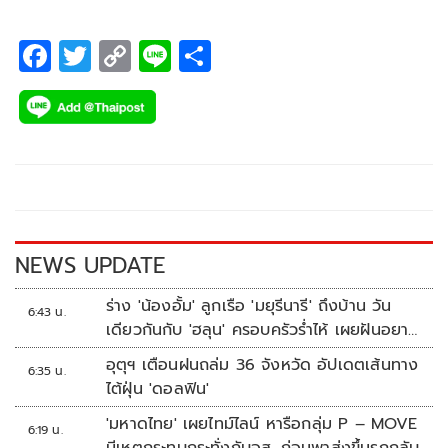
F
T
C
Li
S
ac
wi
o
n
h
e
tt
p
e
ar
b
er
y
e
o
Li
o
n
k
k
NEWS UPDATE
ร่าง 'น้องอั้ม' ลูกเรือ 'มยุรีนารี' ถึงบ้าน วัน
6:43 น.
เดียวกันกับ 'ฮลุน' ครอบครัวร่ำไห้ เผยฝันอยาก
เป็นทหารเรือ
อุตุฯ เตือนฝนถล่ม 36 จังหวัด อัปเดตเส้นทาง
6:35 น.
ไต้ฝุ่น 'ดอลฟิน'
'มหาดไทย' เผยไทม์ไลน์ หารือกลุ่ม P – MOVE
6:19 น.