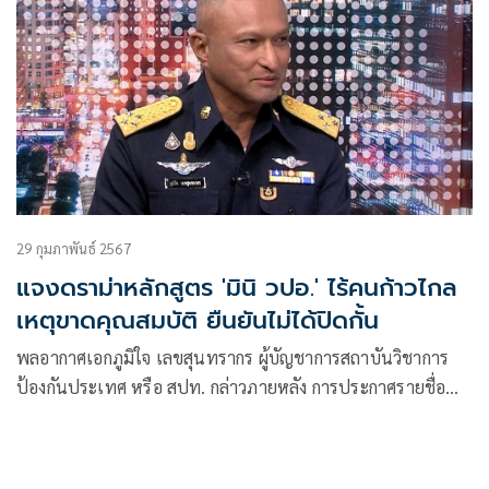
29 กุมภาพันธ์ 2567
แจงดราม่าหลักสูตร 'มินิ วปอ.' ไร้คนก้าวไกล
เหตุขาดคุณสมบัติ ยืนยันไม่ได้ปิดกั้น
พลอากาศเอกภูมิใจ เลขสุนทรากร ผู้บัญชาการสถาบันวิชาการ
ป้องกันประเทศ หรือ สปท. กล่าวภายหลัง การประกาศรายชื่อ
นักเรียนหลักสูตรมินิ วปอ. แล้ว เกิดดราม่าไม่มีรายชื่อในสัดส่วน
ของพรรคก้าวไกล ว่า เรื่องนี้ เราเปิดกว้างอยู่แล้ว ซึ่งทางพรรค
ก้าวไกล มีผู้สมัครมาเพียงหนึ่งคน