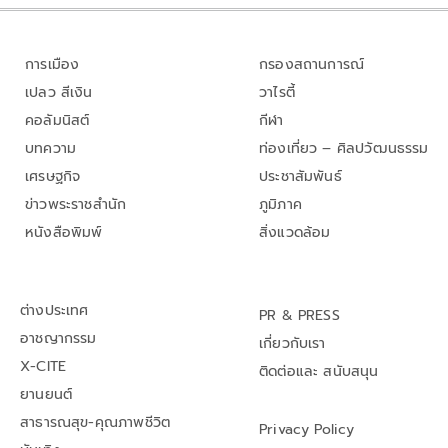
การเมือง
กรองสถานการณ์
เปลว สีเงิน
วาไรตี้
คอลัมนิสต์
กีฬา
บทความ
ท่องเที่ยว – ศิลปวัฒนธรรม
เศรษฐกิจ
ประชาสัมพันธ์
ข่าวพระราชสำนัก
ภูมิภาค
หนังสือพิมพ์
สิ่งแวดล้อม
ต่างประเทศ
PR & PRESS
อาชญากรรม
เกี่ยวกับเรา
X-CITE
ติดต่อและ สนับสนุน
ยานยนต์
สาธารณสุข-คุณภาพชีวิต
Privacy Policy