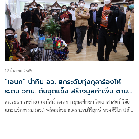
12 มีนาคม 2565
“เอนก” นำทีม อว. ยกระดับทุ่งกุลาร้องไห้
ระดม วทน. ดันจุดแข็ง สร้างมูลค่าเพิ่ม ตาม
แนวทางโมเดลเศรษฐกิจบีซีจี ชี้หลักสูตร
ดร.เอนก เหล่าธรรมทัศน์ รมว.การอุดมศึกษา วิทยาศาสตร์ วิจัย
แซนด์บอกส์ตอบโจทย์พัฒนาคนและพื้นที่
และนวัตกรรม (อว.) พร้อมด้วย ศ.ดร.นพ.สิริฤกษ์ ทรงศิวิไล ปลัด
อว. ผศ. ดร.ดวงฤทธิ์ เบ็ญจาธิกุล ชัยรุ่งเรือง เลขานุการรัฐมนตรี
อว. ดร.ณรงค์ ศิริเลิศวรกุล ผู้อำนวยการสำนักงานพัฒนา
วิทยาศาสตร์และเทคโนโลยีแห่งชาติ (สวทช.) และผู้บริหาร