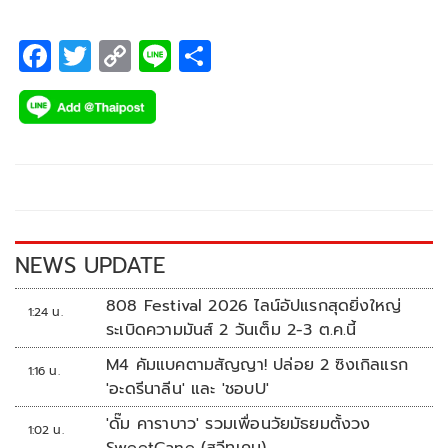
หน่วยงานในสังกัด อว. ร่วมลงพื้นที่พบปะและแลกเปลี่ยนความรู้
กับประชาชนในพื้นที่
F
T
C
Li
S
ac
wi
o
n
h
e
tt
p
e
ar
b
er
y
e
o
Li
o
n
k
k
NEWS UPDATE
808 Festival 2026 ไลน์อัปแรกสุดยิ่งใหญ่
1:24 น.
ระเบิดความมันส์ 2 วันเต็ม 2-3 ต.ค.นี้
M4 คัมแบคตามสัญญา! ปล่อย 2 ซิงเกิลแรก
1:16 น.
'อะดรีนาลีน' และ 'ชอบU'
'ดั๊ม คาราบาว' รวมเพื่อนวัยมัธยมตั้งวง
1:02 น.