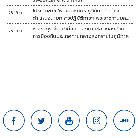
SweetCane (สวีทเคน)
โปรดเกล้าฯ 'พันเอกสุภัทร ชูตินันทน์' ดำรง
23:49 น.
ตำแหน่งนายทหารปฏิบัติการฯ-พระราชทานยศ
'พลตรี'
ซาอุฯ-ตุรเคีย-ปากีสถานลงนามข้อตกลงด้าน
23:45 น.
การป้องกันประเทศท่ามกลางสงครามในภูมิภาค