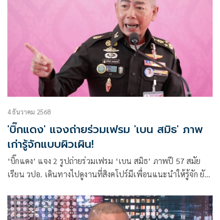
4 ธันวาคม 2568
'บิ๊กแดง' แจงถ่ายร่วมเฟรม 'เบน สมิธ' ภาพ
เก่ารู้จักแบบผิวเผิน!
‘บิ๊กแดง’ แจง 2 รูปถ่ายร่วมเฟรม ‘เบน สมิธ’ ภาพปี 57 สมัย
เรียน วปอ. เดินทางไปดูงานที่สิงคโปร์มีเพื่อนแนะนำให้รู้จัก ยัน
ไม่ได้สนิท-ไม่คบหา แจงรู้จักแบบผิวเผิน