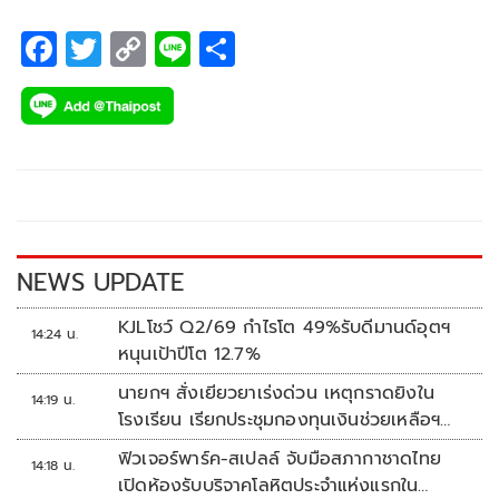
F
T
C
Li
S
ac
wi
o
n
h
e
tt
p
e
ar
b
er
y
e
o
Li
o
n
k
k
NEWS UPDATE
KJLโชว์ Q2/69 กำไรโต 49%รับดีมานด์อุตฯ
14:24 น.
หนุนเป้าปีโต 12.7%
นายกฯ สั่งเยียวยาเร่งด่วน เหตุกราดยิงใน
14:19 น.
โรงเรียน เรียกประชุมกองทุนเงินช่วยเหลือฯ
ทันที
ฟิวเจอร์พาร์ค-สเปลล์ จับมือสภากาชาดไทย
14:18 น.
เปิดห้องรับบริจาคโลหิตประจำแห่งแรกใน