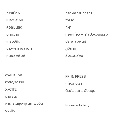
การเมือง
กรองสถานการณ์
เปลว สีเงิน
วาไรตี้
คอลัมนิสต์
กีฬา
บทความ
ท่องเที่ยว – ศิลปวัฒนธรรม
เศรษฐกิจ
ประชาสัมพันธ์
ข่าวพระราชสำนัก
ภูมิภาค
หนังสือพิมพ์
สิ่งแวดล้อม
ต่างประเทศ
PR & PRESS
อาชญากรรม
เกี่ยวกับเรา
X-CITE
ติดต่อและ สนับสนุน
ยานยนต์
สาธารณสุข-คุณภาพชีวิต
Privacy Policy
บันเทิง