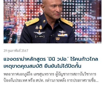
29 กุมภาพันธ์ 2567
แจงดราม่าหลักสูตร 'มินิ วปอ.' ไร้คนก้าวไกล
เหตุขาดคุณสมบัติ ยืนยันไม่ได้ปิดกั้น
พลอากาศเอกภูมิใจ เลขสุนทรากร ผู้บัญชาการสถาบันวิชาการ
ป้องกันประเทศ หรือ สปท. กล่าวภายหลัง การประกาศรายชื่อ
นักเรียนหลักสูตรมินิ วปอ. แล้ว เกิดดราม่าไม่มีรายชื่อในสัดส่วน
ของพรรคก้าวไกล ว่า เรื่องนี้ เราเปิดกว้างอยู่แล้ว ซึ่งทางพรรค
ก้าวไกล มีผู้สมัครมาเพียงหนึ่งคน