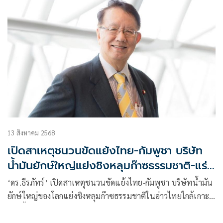
13 สิงหาคม 2568
เปิดสาเหตุชนวนขัดแย้งไทย-กัมพูชา บริษัท
น้ำมันยักษ์ใหญ่แย่งชิงหลุมก๊าซธรรมชาติ-แร่
แรเอิร์ท
‘ดร.ธีรภัทร์’ เปิดสาเหตุชนวนขัดแย้งไทย-กัมพูชา บริษัทน้ำมัน
ยักษ์ใหญ่ของโลกแย่งชิงหลุมก๊าซธรรมชาติในอ่าวไทยใกล้เกาะ
กูด เยื้องเข้าใกล้เขตทะเลของกัมพูชา มูลค่าสามแสนล้านดอลล่า
ร์ บริเวณเทือกเขาบรรทัด พบ แร่แรเอิร์ท หรือ แร่หายาก มูลค่า