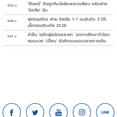
'โค้ชหมี' ติงลูกทีมข้อผิดพลาดเพียบ หลังพ่าย
9:50 น.
'รัสเซีย' ยับ
ฟุตซอลไทย พ่าย รัสเซีย 1-7 จบอันดับ 3 โต๊ะ
9:48 น.
เล็กคอนติเนทัล 2026
ขำขื่น 'อดีตผู้สมัครสส.พท.' ยกการศึกษาทั่วโลก
9:47 น.
สอนมวย 'เจ๊ไหม' ยังคิดแบบระบบราชการเดิม