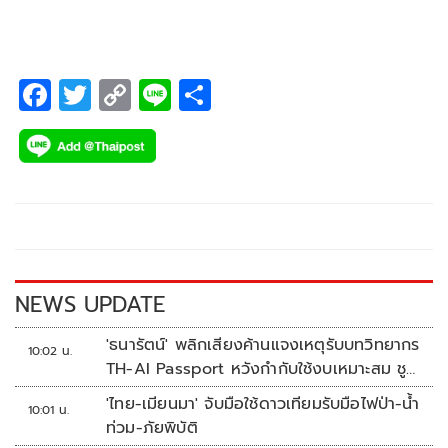
หลายแสนล้านดอลล่าร์
F
T
C
Li
S
ac
wi
o
n
h
e
tt
p
e
ar
b
er
y
e
o
Li
o
n
k
k
NEWS UPDATE
'ธนารัตน์' พลิกเสียงค้านแจงเหตุรับบทวิทยากร
10:02 น.
TH-AI Passport หวังกำกับใช้งบเหมาะสม ชู
จุดเด่นคนไทยได้ใช้ AI ระดับโปร ลดเหลื่อมล้ำ
'ไทย-เมียนมา' จับมือใช้ดาวเทียมรับมือไฟป่า-น้ำ
10:01 น.
ทางเทคโนโลยี เซฟงบไปกว่า900ล้าน เชื่อหาก
ท่วม-ภัยพิบัติ
ใช้เต็มที่เอกชนขาดทุนย่อยยับ