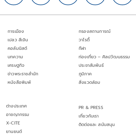
การเมือง
กรองสถานการณ์
เปลว สีเงิน
วาไรตี้
คอลัมนิสต์
กีฬา
บทความ
ท่องเที่ยว – ศิลปวัฒนธรรม
เศรษฐกิจ
ประชาสัมพันธ์
ข่าวพระราชสำนัก
ภูมิภาค
หนังสือพิมพ์
สิ่งแวดล้อม
ต่างประเทศ
PR & PRESS
อาชญากรรม
เกี่ยวกับเรา
X-CITE
ติดต่อและ สนับสนุน
ยานยนต์