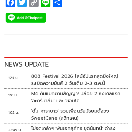
F
T
C
Li
S
ac
wi
o
n
h
e
tt
p
e
ar
b
er
y
e
o
Li
o
n
k
k
NEWS UPDATE
808 Festival 2026 ไลน์อัปแรกสุดยิ่งใหญ่
1:24 น.
ระเบิดความมันส์ 2 วันเต็ม 2-3 ต.ค.นี้
M4 คัมแบคตามสัญญา! ปล่อย 2 ซิงเกิลแรก
1:16 น.
'อะดรีนาลีน' และ 'ชอบU'
'ดั๊ม คาราบาว' รวมเพื่อนวัยมัธยมตั้งวง
1:02 น.
SweetCane (สวีทเคน)
โปรดเกล้าฯ 'พันเอกสุภัทร ชูตินันทน์' ดำรง
23:49 น.