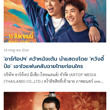
18 กรกฎาคม 2566
'อาร์ท้อปฯ' คว้าหนังเต้น นำแสดงโดย 'หวังอี้
ป๋อ' เอาใจแฟนคลับฉายไทยก่อนใคร
บริษัท อาร์ท้อป มีเดีย (ไทยแลนด์) จำกัด (ARTOP MEDIA
(THAILAND) CO.,LTD.) คว้าลิขสิทธิ์เข้าฉาย ภาพยนตร์ one
and only หรือชื่อไทย “สเต็ปกล้าท้าฝัน” นำแสดงโดยซุเปอร์ส
ตาร์ชื่อดังชาวจีน “หวังอี้ป๋อ” ร่วมกับ “หวงป๋อ” กำกับการแสดง
โดย ผู้กำกับ ต้าเผิง พร้อมเปิดฉายในวันที่ 10 สิงหาคมนี้ ทุกโรง
ภาพยนตร์