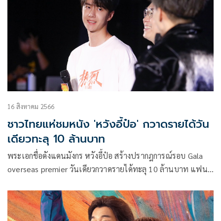
16 สิงหาคม 2566
ชาวไทยแห่ชมหนัง 'หวังอี้ป๋อ' กวาดรายได้วัน
เดียวทะลุ 10 ล้านบาท
พระเอกชื่อดังแดนมังกร หวังอี้ป๋อ สร้างปรากฎการณ์รอบ Gala
overseas premier วันเดียวกวาดรายได้ทะลุ 10 ล้านบาท แฟน
ชาวไทยกว่า 8,000 คน แห่ชมภาพยนตร์ สเต็ปกล้า ท้าฝัน One
ane Only โดยพระเอกคนดัง พร้อม ผู้กกำกับ ต้าเผิงเดินสาย
โปรโมท 12 โรง ตั้งแต่ 13 :00 – 20:45 น.