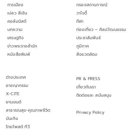
การเมือง
กรองสถานการณ์
เปลว สีเงิน
วาไรตี้
คอลัมนิสต์
กีฬา
บทความ
ท่องเที่ยว – ศิลปวัฒนธรรม
เศรษฐกิจ
ประชาสัมพันธ์
ข่าวพระราชสำนัก
ภูมิภาค
หนังสือพิมพ์
สิ่งแวดล้อม
ต่างประเทศ
PR & PRESS
อาชญากรรม
เกี่ยวกับเรา
X-CITE
ติดต่อและ สนับสนุน
ยานยนต์
สาธารณสุข-คุณภาพชีวิต
Privacy Policy
บันเทิง
ไทยโพสต์ ทีวี