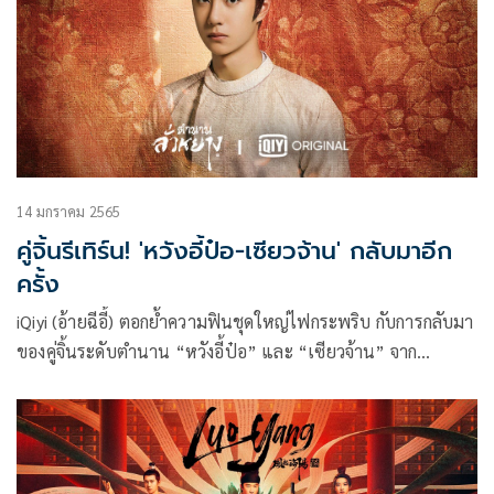
14 มกราคม 2565
คู่จิ้นรีเทิร์น! 'หวังอี้ป๋อ-เซียวจ้าน' กลับมาอีก
ครั้ง
iQiyi (อ้ายฉีอี้) ตอกย้ำความฟินชุดใหญ่ไฟกระพริบ กับการกลับมา
ของคู่จิ้นระดับตำนาน “หวังอี้ป๋อ” และ “เซียวจ้าน” จาก
“ปรมาจารย์ลัทธิมาร” (The Untamed) เอาใจแฟนๆ ให้หาย
คิดถึง ด้วยซีรีส์ฟอร์มยักษ์จากแดนมังกรสองเรื่อง สองยุค ใน “กอง
กำลังประจัญบาน (Ace Troops)” นำแสดงโดย “เซียวจ้าน”
และ “ตำนานลั่วหยาง (Luoyang)” นำแสดงโดย “หวังอี้ป๋อ”