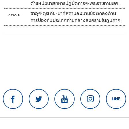
ตำแหน่งนายทหารปฏิบัติการฯ-พระราชทานยศ
'พลตรี'
ซาอุฯ-ตุรเคีย-ปากีสถานลงนามข้อตกลงด้าน
23:45 น.
การป้องกันประเทศท่ามกลางสงครามในภูมิภาค