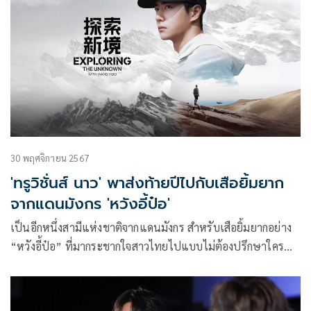
30 พฤศจิกายน 2567
'ทรูวิชั่นส์ นาว' พาส่งท้ายปีไปกับเสือยิ้มยาก
จากแดนมังกร 'หวังอี้ป๋อ'
เป็นอีกหนึ่งสามีแห่งชาติจากแดนมังกร สำหรับเสือยิ้มยากอย่าง
“หวังอี้ป๋อ” ที่มากระชากใจสาวไทยไปแบบไม่ต้องปรึกษาใคร
เรียกได้ว่าได้ยินชื่อเมื่อไหร่ แม่ๆไทยหัวใจหวั่นไหวกันเลยทีเดียว
และเพื่อเป็นของขวัญส่งท้ายปี แอปพลิเคชัน “ทรูวิชั่นส์ นาว”
พร้อมส่งความหล่อให้ได้ฟินกัน