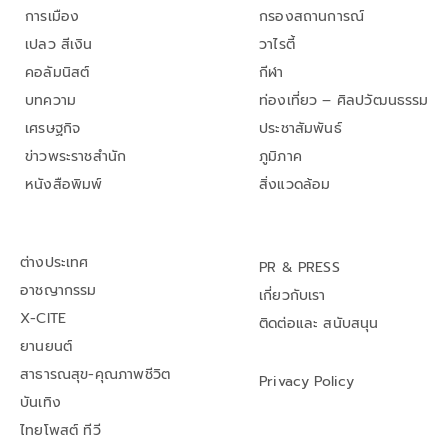
การเมือง
กรองสถานการณ์
เปลว สีเงิน
วาไรตี้
คอลัมนิสต์
กีฬา
บทความ
ท่องเที่ยว – ศิลปวัฒนธรรม
เศรษฐกิจ
ประชาสัมพันธ์
ข่าวพระราชสำนัก
ภูมิภาค
หนังสือพิมพ์
สิ่งแวดล้อม
ต่างประเทศ
PR & PRESS
อาชญากรรม
เกี่ยวกับเรา
X-CITE
ติดต่อและ สนับสนุน
ยานยนต์
สาธารณสุข-คุณภาพชีวิต
Privacy Policy
บันเทิง
ไทยโพสต์ ทีวี