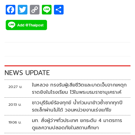
F
T
C
Li
S
ac
wi
o
n
h
e
tt
p
e
ar
b
er
y
e
o
Li
o
n
k
k
NEWS UPDATE
ในหลวง ทรงรับผู้เสียชีวิตและบาดเจ็บจากเหตุก
20:27 น.
ราดยิงในโรงเรียน ไว้ในพระบรมราชานุเคราะห์
ชาวบุรีรัมย์ร้องทุกข์ น้ำท่วมนาข้าวซ้ำซากทุกปี
20:13 น.
รถเล็กผ่านไม่ได้ วอนหน่วยงานเร่งแก้ไข
มท. สั่งผู้ว่าฯทั่วประเทศ ยกระดับ 4 มาตรการ
19:06 น.
ดูแลความปลอดภัยในสถานศึกษา