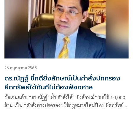
26 พฤษภาคม 2568
ดร.ณัฏฐ์ ชี้คดียิ่งลักษณ์เป็นคำสั่งปกครอง
ยึดทรัพย์ได้ทันทีไม่ต้องฟ้องศาล
ชัดเจนแล้ว! “ดร.ณัฏฐ์” ย้ำ คำสั่งให้ “ยิ่งลักษณ์” ชดใช้ 10,000
ล้าน เป็น “คำสั่งทางปกครอง” ใช้กฎหมายใหม่ปี 62 ยึดทรัพย์ได้
ใน 10 ปี โดยไม่ต้องรอศาลพิพากษา ชี้ “หักกลบลบหนี้” ไม่เข้า
เงื่อนไข ไม่ใช่พยานหลักฐานใหม่ และต้องฟ้องใหม่หากอยากขอ
วินิจฉัย