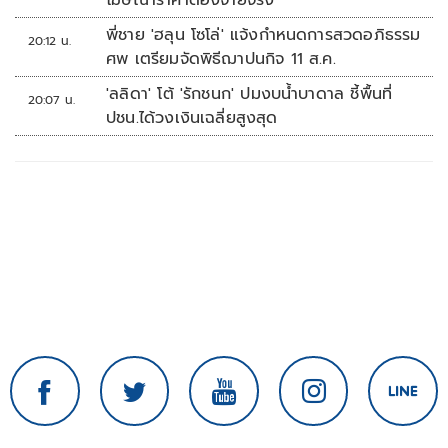
โฆษณาราคาต้องจ่ายจริง
พี่ชาย 'ฮลุน โซโล่' แจ้งกำหนดการสวดอภิธรรม
20:12 น.
ศพ เตรียมจัดพิธีฌาปนกิจ 11 ส.ค.
'ลลิดา' โต้ 'รักชนก' ปมงบน้ำบาดาล ชี้พื้นที่
20:07 น.
ปชน.ได้วงเงินเฉลี่ยสูงสุด