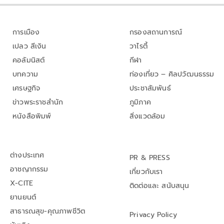
การเมือง
กรองสถานการณ์
เปลว สีเงิน
วาไรตี้
คอลัมนิสต์
กีฬา
บทความ
ท่องเที่ยว – ศิลปวัฒนธรรม
เศรษฐกิจ
ประชาสัมพันธ์
ข่าวพระราชสำนัก
ภูมิภาค
หนังสือพิมพ์
สิ่งแวดล้อม
ต่างประเทศ
PR & PRESS
อาชญากรรม
เกี่ยวกับเรา
X-CITE
ติดต่อและ สนับสนุน
ยานยนต์
สาธารณสุข-คุณภาพชีวิต
Privacy Policy