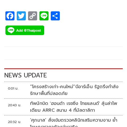
F
T
C
Li
S
ac
wi
o
n
h
e
tt
p
e
ar
b
er
y
e
o
Li
o
n
k
k
NEWS UPDATE
“โครงสร้างเก่า-คนใหม่”บีอาร์เอ็น รัฐตรึงกำลัง
0:01 น.
รักษาพื้นที่ปลอดภัย
ทัพนักบิด 'ฮอนด้า เรซซิ่ง ไทยแลนด์' ลุ้นล่าโพ
20:43 น.
เดียม ARRC สนาม 4 ที่มัลดาลิกา
‘ศุภมาส’ สั่งเข้มตรวจคลินิกเสริมความงาม ย้ำ
20:32 น.