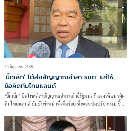
20 มิถุนายน 2568
'บิ๊กเล็ก' โต้ส่งสัญญาณอำลา รมต. แค่ให้
ข้อคิดทีมไทยแลนด์
‘บิ๊กเล็ก’ ปัดโพสต์ส่งสัญญาณอำลาเก้าอี้รัฐมนตรี แจงให้แนวคิด
ทีมไทยแลนด์ ยันยังทำหน้าที่เต็มร้อย ชิ่งตอบปมปรับ ครม. ชี้
เป็นเรื่องการเมือง