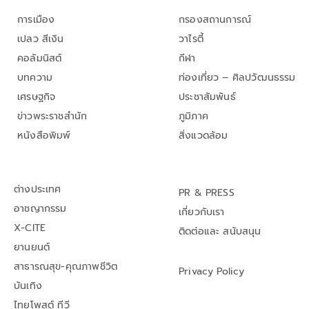
การเมือง
กรองสถานการณ์
เปลว สีเงิน
วาไรตี้
คอลัมนิสต์
กีฬา
บทความ
ท่องเที่ยว – ศิลปวัฒนธรรม
เศรษฐกิจ
ประชาสัมพันธ์
ข่าวพระราชสำนัก
ภูมิภาค
หนังสือพิมพ์
สิ่งแวดล้อม
ต่างประเทศ
PR & PRESS
อาชญากรรม
เกี่ยวกับเรา
X-CITE
ติดต่อและ สนับสนุน
ยานยนต์
สาธารณสุข-คุณภาพชีวิต
Privacy Policy
บันเทิง
ไทยโพสต์ ทีวี