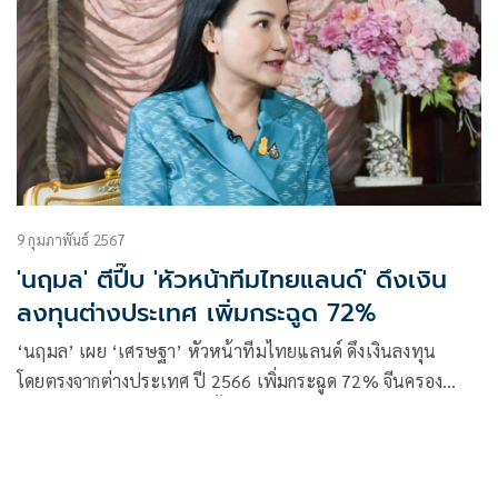
9 กุมภาพันธ์ 2567
'นฤมล' ตีปี๊บ 'หัวหน้าทีมไทยแลนด์' ดึงเงิน
ลงทุนต่างประเทศ เพิ่มกระฉูด 72%
‘นฤมล’ เผย ‘เศรษฐา’ หัวหน้าทีมไทยแลนด์ ดึงเงินลงทุน
โดยตรงจากต่างประเทศ ปี 2566 เพิ่มกระฉูด 72% จีนครอง
อันดับหนึ่ง 25% ของมูลค่าทั้งหมด