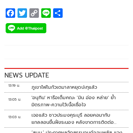
F
T
C
Li
S
ac
wi
o
n
h
e
tt
p
e
ar
b
er
y
e
o
Li
o
n
k
k
NEWS UPDATE
13:19 น.
ภูเขาไฟในกัวเตมาลาหยุดปะทุแล้ว
'อนุทิน' หารือเต็มคณะ 'มิน อ่อง หล่าย' ย้ำ
13:05 น.
มิตรภาพ-ความไว้เนื้อเชื่อใจ
เจอแล้ว ชาวประมงคุระบุรี ลอยคอมากับ
13:03 น.
แกลลอนขึ้นฝั่งระนอง หลังขาดการติดต่อ
หลายวัน
‘สบน.’ ประกาศผลจัดสรรบอนด์ออมพลัส แจง