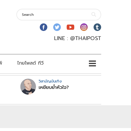
LINE : @THAIPOST
พ์
ไทยโพสต์ ทีวี
วิสามัญบันเทิง
เหยียบย่ำหัวใจ?