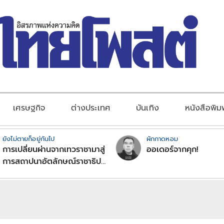
เศรษฐกิจ
ต่างประเทศ
บันเทิง
หนังสือพิม
ยังไม่ตายก็อยู่กันไป
ผักกาดหอม
การเปลี่ยนผ่านจากเทวราชามาสู่
ออเดอร์จากคุก!
การสถาปนาอัตลักษณ์ราชาธิป
ไตยแบบพุทธศาสนาในพระไตร
ปิฏก : สามัญผลสูตรในฐานะ
ทฤษฎีขีดจำกัดของอำนาจรัฐ
เหนือแรงงานและทรัพย์สิน