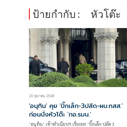
ป้ายกำกับ :
หัวโต๊ะ
20 ตุลาคม 2568
'อนุทิน' คุย 'บิ๊กเล็ก-3ปลัด-ผบ.ทสส.'
ก่อนนั่งหัวโต๊ะ 'กอ.รมน.'
‘อนุทิน’ เข้าทำเนียบฯ เรียกถก ‘บิ๊กเล็ก-ปลัด 3