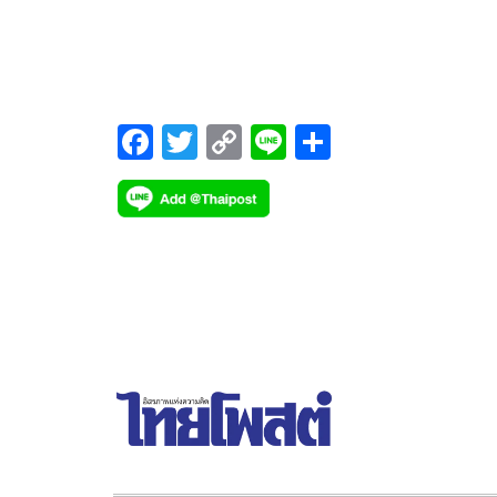
68 โตมากกว่า 3 %
F
T
C
Li
S
ac
wi
o
n
h
e
tt
p
e
ar
b
er
y
e
o
Li
o
n
k
k