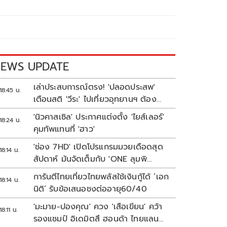
EWS UPDATE
เล่าประสบการณ์ตรง! 'ปลอดประสพ'
18:45 น.
เตือนสติ 'วีระ' ไปเที่ยวอุทยานฯ ต้อง
ยอมรับธรรมชาติดิบๆให้ได้
'นิวคาสเซิล' ประกาศแต่งตั้ง 'ไยส์เลอร์'
18:24 น.
คุมทัพแทนที่ 'ฮาว'
'ช่อง 7HD' เปิดโปรแกรมมวยเดือดสุด
18:14 น.
สัปดาห์ มันจัดเต็มกับ 'ONE ลุมพิ
นี 165-มวยไทย 7 สี'
การันตีไทยเที่ยวไทยพลัสใช้เงินกู้ได้ ‘เอก
18:14 น.
นิติ’ รับข้อเสนอชงต่ออายุ60/40
'มะมาย-ปองคุณ' ควง 'เสือเขียน' คว้า
18:11 น.
รองแชมป์ อิเดมิตสึ ฮอนด้า ไทยแลนด์