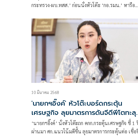
กระทรวง-ผบ.ทสส.’ ก่อนนั่งหัวโต๊ะ ‘กอ.รมน.’ หารือ
ปัญหาชายแดนไทย-กัมพูชา
10 มีนาคม 2568
'นายกฯอิ๊งค์' หัวโต๊ะบอร์ดกระตุ้น
เศรษฐกิจ ลุยมาตรการดันจีดีพีโตทะลุ
3%
‘นายกฯอิ๊งค์’ นั่งหัวโต๊ะถก คกก.กระตุ้นเศรษฐกิจ ชี้ 1 ปี
ผ่านมา ศก.แนวโน้มดีขึ้น ลุยมาตรการกระตุ้นต่อ เชื่อป