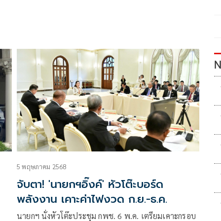
N
5 พฤษภาคม 2568
จับตา! 'นายกฯอิ๊งค์' หัวโต๊ะบอร์ด
พลังงาน เคาะค่าไฟงวด ก.ย.-ธ.ค.
นายกฯ นั่งหัวโต๊ะประชุม กพช. 6 พ.ค. เตรียมเคาะกรอบ