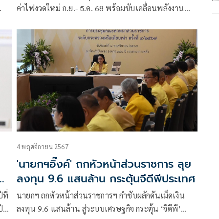
ค่าไฟงวดใหม่ ก.ย.- ธ.ค. 68 พร้อมขับเคลื่อนพลังงาน
สะอาดต่อเนื่อง
4 พฤศจิกายน 2567
'นายกฯอิ๊งค์' ถกหัวหน้าส่วนราชการ ลุย
ลงทุน 9.6 แสนล้าน กระตุ้นจีดีพีประเทศ
ที่
นายกฯ ถกหัวหน้าส่วนราชการฯ กำชับผลักดันเม็ดเงิน
ี
ลงทุน 9.6 แสนล้าน สู่ระบบเศรษฐกิจ กระตุ้น ‘จีดีพี’