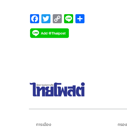
F
T
C
Li
S
ac
wi
o
n
h
e
tt
p
e
ar
b
er
y
e
o
Li
o
n
k
k
การเมือง
กรอง