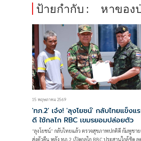
ป้ายกำกับ :
หาของป
15 พฤษภาคม 2569
'ทภ.2' เจ๋ง! 'ลุงโยชน์' กลับไทยแข็งแ
ดี ใช้กลไก RBC เขมรยอมปล่อยตัว
‘ลุงโยชน์’ กลับไทยแล้ว ตรวจสุขภาพปกติดี กัมพูชา
ส่งตัวคืน หลัง ทภ.2 เปิดกลไก RBC ประสานใกล้ชิด ลด