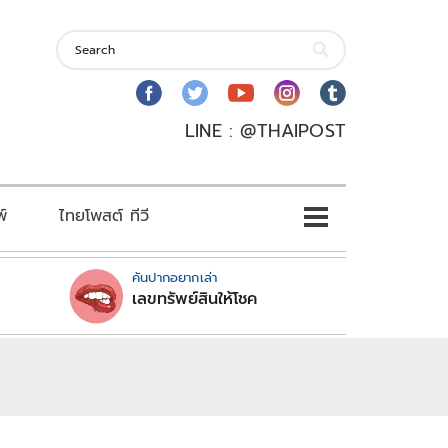
LINE : @THAIPOST
พ์
ไทยโพสต์ ทีวี
คันปากอยากเล่า
เลขทรัพย์สินให้โชค