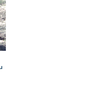
้ว
หมายเลข 226 อยู่ติดกับพื้นที่ป่าของเขตห้ามล่าสัตว์ป่า
ภูเขาไฟกระโดง ต.เสม็ด อ.เมือง จ.บุรีรัมย์ ฝั่งตรงข้ามกับ
ศูนย์ราชการจังหวัดบุรีรัมย์
น