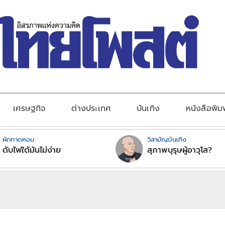
เศรษฐกิจ
ต่างประเทศ
บันเทิง
หนังสือพิม
ผักกาดหอม
วิสามัญบันเทิง
ดับไฟใต้มันไม่ง่าย
สุภาพบุรุษผู้อาวุโส?