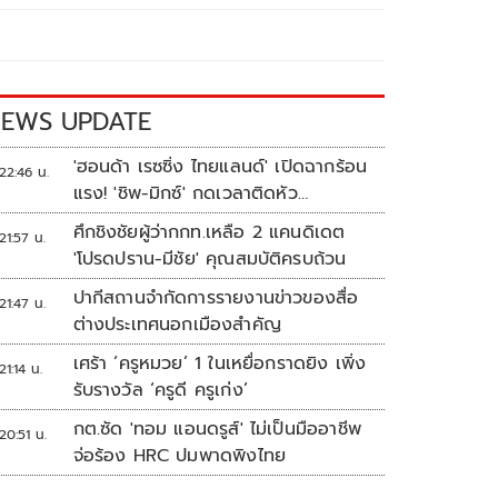
EWS UPDATE
'ฮอนด้า เรซซิ่ง ไทยแลนด์' เปิดฉากร้อน
22:46 น.
แรง! 'ชิพ-มิกซ์' กดเวลาติดหัว
แถว ARRC สนาม 4 ที่มัลดาลิกา
ศึกชิงชัยผู้ว่ากกท.เหลือ 2 แคนดิเดต
21:57 น.
'โปรดปราน-มีชัย' คุณสมบัติครบถ้วน
ปากีสถานจำกัดการรายงานข่าวของสื่อ
21:47 น.
ต่างประเทศนอกเมืองสำคัญ
เศร้า ‘ครูหมวย’ 1 ในเหยื่อกราดยิง เพิ่ง
21:14 น.
รับรางวัล ‘ครูดี ครูเก่ง’
กต.ซัด 'ทอม แอนดรูส์' ไม่เป็นมืออาชีพ
20:51 น.
จ่อร้อง HRC ปมพาดพิงไทย