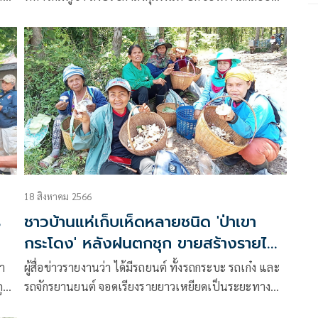
เข้าไทย เตือนหาของป่าแจ้ง จนท. กำนัน-ผู้ใหญ่บ้าน
ทราบก่อน หากเกิดเหตุจะได้ช่วยทัน
18 สิงหาคม 2566
ร
ชาวบ้านแห่เก็บเห็ดหลายชนิด 'ป่าเขา
กระโดง' หลังฝนตกชุก ขายสร้างรายได้
งาม
า
ผู้สื่อข่าวรายงานว่า ได้มีรถยนต์ ทั้งรถกระบะ รถเก๋ง และ
ูก
รถจักรยานยนต์ จอดเรียงรายยาวเหยียดเป็นระยะทาง
ย
กว่า 1 กิโลเมตร บริเวณริมถนนทางหลวงแผ่นดิน