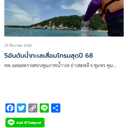
29 ธันวาคม 2568
5อันดับน้ำทะเลเสื่อมโทรมสุดปี 68
คพ.เผยผลตรวจสอบคุณภาพน้ำ’68 อ่าวสะพลี จ.ชุมพร คุณ…
F
T
C
Li
S
ac
wi
o
n
h
e
tt
p
e
ar