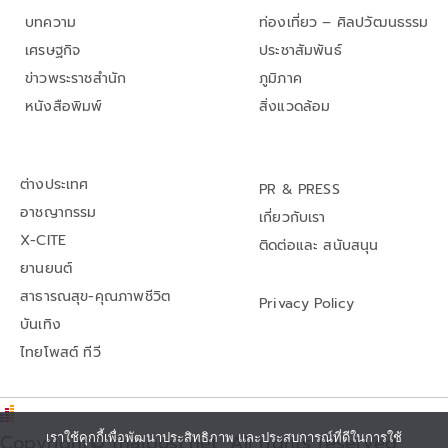
บทความ
ท่องเที่ยว – ศิลปวัฒนธรรม
เศรษฐกิจ
ประชาสัมพันธ์
ข่าวพระราชสำนัก
ภูมิภาค
หนังสือพิมพ์
สิ่งแวดล้อม
ต่างประเทศ
PR & PRESS
อาชญากรรม
เกี่ยวกับเรา
X-CITE
ติดต่อและ สนับสนุน
ยานยนต์
สาธารณสุข-คุณภาพชีวิต
Privacy Policy
บันเทิง
ไทยโพสต์ ทีวี
Copyright© thaipost.net, All rights reserved.,
เราใช้คุกกี้เพื่อพัฒนาประสิทธิภาพ และประสบการณ์ที่ดีในการใช้