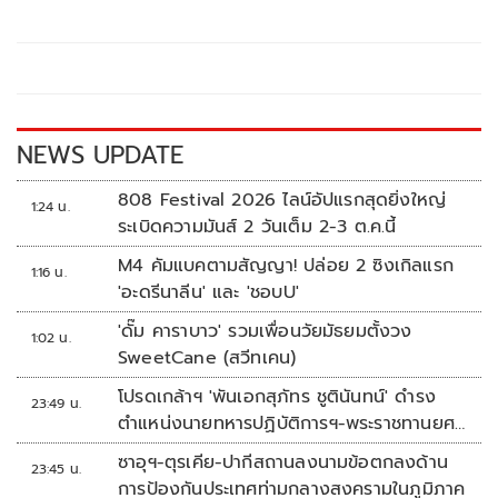
b
er
y
e
o
Li
o
n
k
k
NEWS UPDATE
808 Festival 2026 ไลน์อัปแรกสุดยิ่งใหญ่
1:24 น.
ระเบิดความมันส์ 2 วันเต็ม 2-3 ต.ค.นี้
M4 คัมแบคตามสัญญา! ปล่อย 2 ซิงเกิลแรก
1:16 น.
'อะดรีนาลีน' และ 'ชอบU'
'ดั๊ม คาราบาว' รวมเพื่อนวัยมัธยมตั้งวง
1:02 น.
SweetCane (สวีทเคน)
โปรดเกล้าฯ 'พันเอกสุภัทร ชูตินันทน์' ดำรง
23:49 น.
ตำแหน่งนายทหารปฏิบัติการฯ-พระราชทานยศ
'พลตรี'
ซาอุฯ-ตุรเคีย-ปากีสถานลงนามข้อตกลงด้าน
23:45 น.
การป้องกันประเทศท่ามกลางสงครามในภูมิภาค