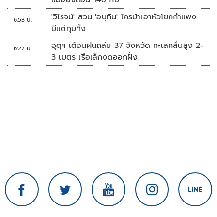
แม่ฮ่องสอน 148 กม.
'วิโรจน์' สวน 'อนุทิน' ใครบ้าเอาหัวโขกกำแพง
6:53 น.
มีแต่ทุบทิ้ง
อุตุฯ เตือนฝนถล่ม 37 จังหวัด ทะเลคลื่นสูง 2-
6:27 น.
3 เมตร เรือเล็กงดออกฝั่ง