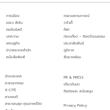
การเมือง
กรองสถานการณ์
เปลว สีเงิน
วาไรตี้
คอลัมนิสต์
กีฬา
บทความ
ท่องเที่ยว – ศิลปวัฒนธรรม
เศรษฐกิจ
ประชาสัมพันธ์
ข่าวพระราชสำนัก
ภูมิภาค
หนังสือพิมพ์
สิ่งแวดล้อม
ต่างประเทศ
PR & PRESS
อาชญากรรม
เกี่ยวกับเรา
X-CITE
ติดต่อและ สนับสนุน
ยานยนต์
สาธารณสุข-คุณภาพชีวิต
Privacy Policy