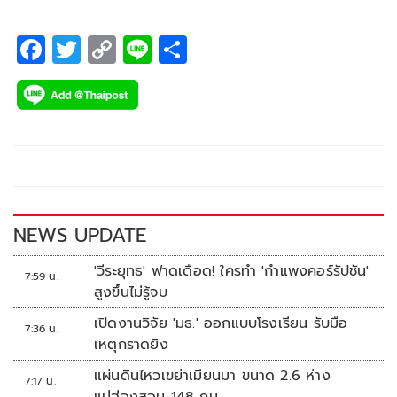
F
T
C
Li
S
ac
wi
o
n
h
e
tt
p
e
ar
b
er
y
e
o
Li
o
n
k
k
NEWS UPDATE
'วีระยุทธ' ฟาดเดือด! ใครทำ 'กำแพงคอร์รัปชัน'
7:59 น.
สูงขึ้นไม่รู้จบ
เปิดงานวิจัย 'มธ.' ออกแบบโรงเรียน รับมือ
7:36 น.
เหตุกราดยิง
แผ่นดินไหวเขย่าเมียนมา ขนาด 2.6 ห่าง
7:17 น.