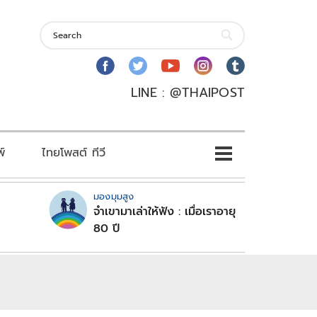
LINE : @THAIPOST
พ์
ไทยโพสต์ ทีวี
มองมุมสูง
จำเขามาเล่าให้ฟัง : เมื่อเราอายุ
80 ปี