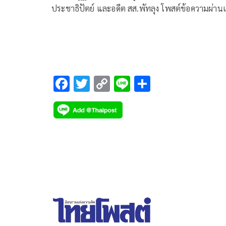
ประชาธิปัตย์ และอดีต สส.พัทลุง โพสต์ข้อความผ่าน
ซบุ๊กว่า ลับ หรือ ไม่ลับ
F
T
C
Li
S
ac
wi
o
n
h
e
tt
p
e
ar
b
er
y
e
o
Li
o
n
k
k