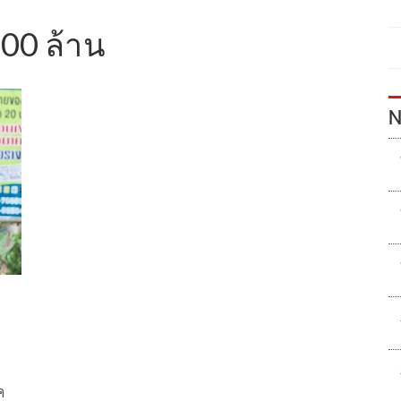
100 ล้าน
N
ค