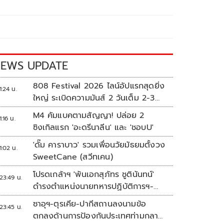
EWS UPDATE
808 Festival 2026 ไลน์อัปแรกสุดยิ่ง
1:24 น.
ใหญ่ ระเบิดความมันส์ 2 วันเต็ม 2-3
ต.ค.นี้
M4 คัมแบคตามสัญญา! ปล่อย 2
1:16 น.
ซิงเกิลแรก 'อะดรีนาลีน' และ 'ชอบU'
'ดั๊ม คาราบาว' รวมเพื่อนวัยมัธยมตั้งวง
1:02 น.
SweetCane (สวีทเคน)
โปรดเกล้าฯ 'พันเอกสุภัทร ชูตินันทน์'
23:49 น.
ดำรงตำแหน่งนายทหารปฏิบัติการฯ-
พระราชทานยศ 'พลตรี'
ซาอุฯ-ตุรเคีย-ปากีสถานลงนามข้อ
23:45 น.
ตกลงด้านการป้องกันประเทศท่ามกลาง