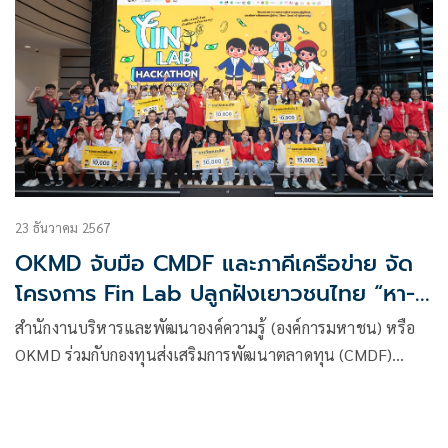
23 ธันวาคม 2567
OKMD จับมือ CMDF และภาคีเครือข่าย จัด
โครงการ Fin Lab ปลูกฝังเยาวชนไทย “หา-
ใช้-ออม-ลงทุน-ปกป้อง” ต่อยอดสู่โมเดล
สำนักงานบริหารและพัฒนาองค์ความรู้ (องค์การมหาชน) หรือ
ธุรกิจเพื่อสังคม
OKMD ร่วมกับกองทุนส่งเสริมการพัฒนาตลาดทุน (CMDF)
ตลาดหลักทรัพย์แห่งประเทศไทย