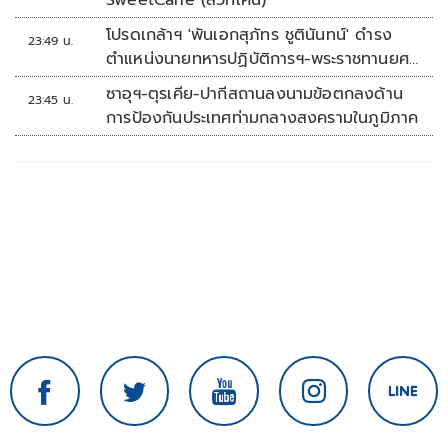
SweetCane (สวีทเคน)
โปรดเกล้าฯ 'พันเอกสุภัทร ชูตินันทน์' ดำรง
23:49 น.
ตำแหน่งนายทหารปฏิบัติการฯ-พระราชทานยศ
'พลตรี'
ซาอุฯ-ตุรเคีย-ปากีสถานลงนามข้อตกลงด้าน
23:45 น.
การป้องกันประเทศท่ามกลางสงครามในภูมิภาค