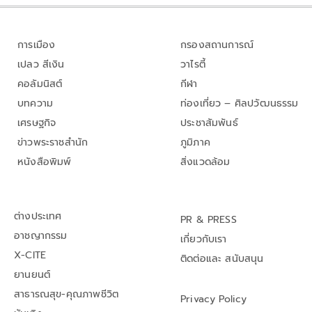
การเมือง
กรองสถานการณ์
เปลว สีเงิน
วาไรตี้
คอลัมนิสต์
กีฬา
บทความ
ท่องเที่ยว – ศิลปวัฒนธรรม
เศรษฐกิจ
ประชาสัมพันธ์
ข่าวพระราชสำนัก
ภูมิภาค
หนังสือพิมพ์
สิ่งแวดล้อม
ต่างประเทศ
PR & PRESS
อาชญากรรม
เกี่ยวกับเรา
X-CITE
ติดต่อและ สนับสนุน
ยานยนต์
สาธารณสุข-คุณภาพชีวิต
Privacy Policy