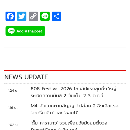
F
T
C
Li
S
ac
wi
o
n
h
e
tt
p
e
ar
b
er
y
e
o
Li
o
n
k
k
NEWS UPDATE
808 Festival 2026 ไลน์อัปแรกสุดยิ่งใหญ่
1:24 น.
ระเบิดความมันส์ 2 วันเต็ม 2-3 ต.ค.นี้
M4 คัมแบคตามสัญญา! ปล่อย 2 ซิงเกิลแรก
1:16 น.
'อะดรีนาลีน' และ 'ชอบU'
'ดั๊ม คาราบาว' รวมเพื่อนวัยมัธยมตั้งวง
1:02 น.