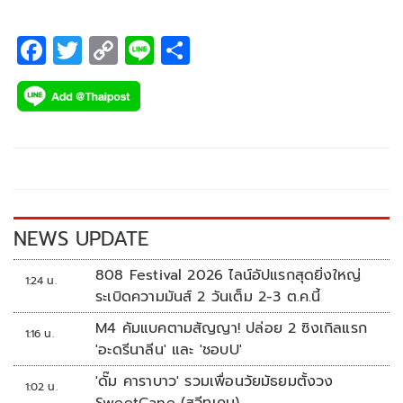
F
T
C
Li
S
ac
wi
o
n
h
e
tt
p
e
ar
b
er
y
e
o
Li
o
n
k
k
NEWS UPDATE
808 Festival 2026 ไลน์อัปแรกสุดยิ่งใหญ่
1:24 น.
ระเบิดความมันส์ 2 วันเต็ม 2-3 ต.ค.นี้
M4 คัมแบคตามสัญญา! ปล่อย 2 ซิงเกิลแรก
1:16 น.
'อะดรีนาลีน' และ 'ชอบU'
'ดั๊ม คาราบาว' รวมเพื่อนวัยมัธยมตั้งวง
1:02 น.