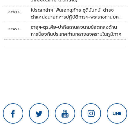
SweetCane (สวีทเคน)
โปรดเกล้าฯ 'พันเอกสุภัทร ชูตินันทน์' ดำรง
23:49 น.
ตำแหน่งนายทหารปฏิบัติการฯ-พระราชทานยศ
'พลตรี'
ซาอุฯ-ตุรเคีย-ปากีสถานลงนามข้อตกลงด้าน
23:45 น.
การป้องกันประเทศท่ามกลางสงครามในภูมิภาค