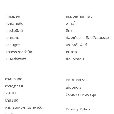
การเมือง
กรองสถานการณ์
เปลว สีเงิน
วาไรตี้
คอลัมนิสต์
กีฬา
บทความ
ท่องเที่ยว – ศิลปวัฒนธรรม
เศรษฐกิจ
ประชาสัมพันธ์
ข่าวพระราชสำนัก
ภูมิภาค
หนังสือพิมพ์
สิ่งแวดล้อม
ต่างประเทศ
PR & PRESS
อาชญากรรม
เกี่ยวกับเรา
X-CITE
ติดต่อและ สนับสนุน
ยานยนต์
สาธารณสุข-คุณภาพชีวิต
Privacy Policy