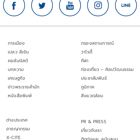
การเมือง
กรองสถานการณ์
เปลว สีเงิน
วาไรตี้
คอลัมนิสต์
กีฬา
บทความ
ท่องเที่ยว – ศิลปวัฒนธรรม
เศรษฐกิจ
ประชาสัมพันธ์
ข่าวพระราชสำนัก
ภูมิภาค
หนังสือพิมพ์
สิ่งแวดล้อม
ต่างประเทศ
PR & PRESS
อาชญากรรม
เกี่ยวกับเรา
X-CITE
ติดต่อและ สนับสนุน