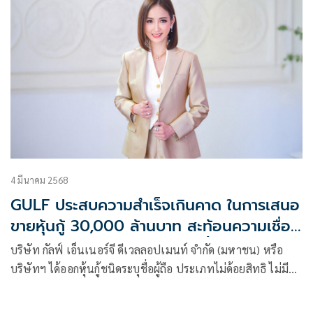
4 มีนาคม 2568
GULF ประสบความสำเร็จเกินคาด ในการเสนอ
ขายหุ้นกู้ 30,000 ล้านบาท สะท้อนความเชื่อ
มั่นจากนักลงทุน เผยยอดจองซื้อสูงถึง 2.2
บริษัท กัลฟ์ เอ็นเนอร์จี ดีเวลลอปเมนท์ จำกัด (มหาชน) หรือ
เท่า พร้อมเดินหน้าขยายธุรกิจสร้างการเติบโต
บริษัทฯ ได้ออกหุ้นกู้ชนิดระบุชื่อผู้ถือ ประเภทไม่ด้อยสิทธิ ไม่มี
อย่างยั่งยืน
ประกัน และมีผู้แทนผู้ถือหุ้นกู้ มูลค่าเสนอขายรวม 30,000 ล้าน
บาท