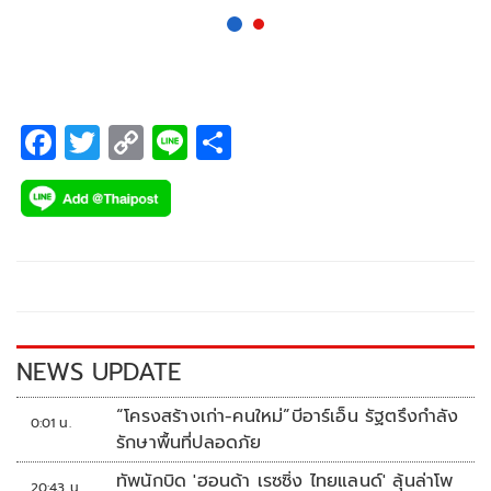
F
T
C
Li
S
ac
wi
o
n
h
e
tt
p
e
ar
b
er
y
e
o
Li
o
n
k
k
NEWS UPDATE
“โครงสร้างเก่า-คนใหม่”บีอาร์เอ็น รัฐตรึงกำลัง
0:01 น.
รักษาพื้นที่ปลอดภัย
ทัพนักบิด 'ฮอนด้า เรซซิ่ง ไทยแลนด์' ลุ้นล่าโพ
20:43 น.