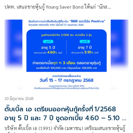
ปตท. เสนอขายหุ้นกู้ Young Saver Bond ให้แก่ ‘นักล…
20 มิถุนายน 2568
ดั๊บเบิ้ล เอ เตรียมออกหุ้นกู้ครั้งที่ 1/2568
อายุ 5 ปี และ 7 ปี ชูดอกเบี้ย 4.60 – 5.10 %
ต่อปี เปิดให้จองซื้อระหว่าง 15-17 ก.ค 68
บริษัท ดั๊บเบิ้ล เอ (1991) จำกัด (มหาชน) เตรียมเสนอขายหุ้นกู้