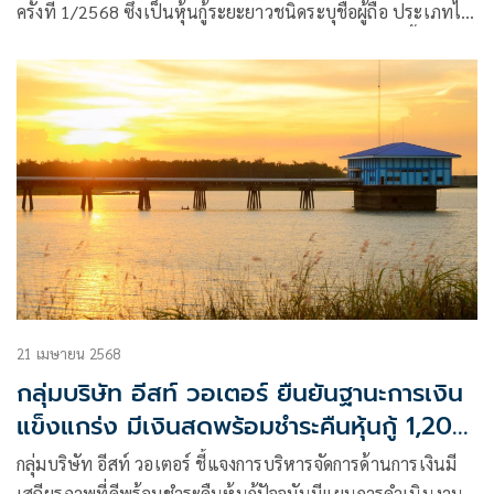
ครั้งที่ 1/2568 ซึ่งเป็นหุ้นกู้ระยะยาวชนิดระบุชื่อผู้ถือ ประเภทไม่
ด้อยสิทธิ ไม่มีประกัน และมีผู้แทนผู้ถือหุ้นกู้ เปิดให้จองซื้อหุ้นกู้
ระหว่างวันที่ 15-17 กรกฎาคม 2568 ขณะที่ทริสเรทติ้งจัดอันดับ
ความน่าเชื่อถือให้เป็น BBB (Positive)
21 เมษายน 2568
กลุ่มบริษัท อีสท์ วอเตอร์ ยืนยันฐานะการเงิน
แข็งแกร่ง มีเงินสดพร้อมชำระคืนหุ้นกู้ 1,200
ล้านบาท
กลุ่มบริษัท อีสท์ วอเตอร์ ชี้แจงการบริหารจัดการด้านการเงินมี
เสถียรภาพที่ดีพร้อมชำระคืนหุ้นกู้ปัจจุบันมีแผนการดำเนินงานที่