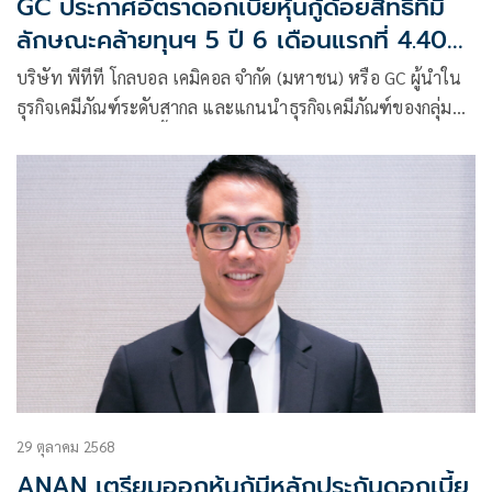
GC ประกาศอัตราดอกเบี้ยหุ้นกู้ด้อยสิทธิที่มี
ลักษณะคล้ายทุนฯ 5 ปี 6 เดือนแรกที่ 4.40%
ต่อปี คาดเสนอขายต่อผู้ลงทุนทั่วไป วันที่ 27
บริษัท พีทีที โกลบอล เคมิคอล จำกัด (มหาชน) หรือ GC ผู้นำใน
พฤศจิกายน - 3 ธันวาคม 2568 นี้
ธุรกิจเคมีภัณฑ์ระดับสากล และแกนนำธุรกิจเคมีภัณฑ์ของกลุ่ม
ปตท. ประกาศดอกเบี้ยหุ้นกู้ด้อยสิทธิที่มีลักษณะคล้ายทุน ไถ่ถอน
เมื่อเลิกบริษัท ซึ่งผู้ออกหุ้นกู้มีสิทธิไถ่ถอนหุ้นกู้ก่อนกำหนด (“หุ้น
กู้ด้อยสิทธิที่มีลักษณะคล้ายทุนฯ”) สำหรับ 5 ปี 6 เดือน
29 ตุลาคม 2568
ANAN เตรียมออกหุ้นกู้มีหลักประกันดอกเบี้ย