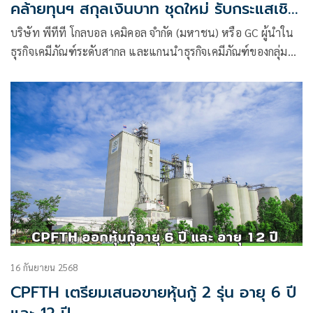
คล้ายทุนฯ สกุลเงินบาท ชุดใหม่ รับกระแสเชิง
บวกจากนักลงทุน หนุนแผนบริหารเงินทุนระยะ
บริษัท พีทีที โกลบอล เคมิคอล จำกัด (มหาชน) หรือ GC ผู้นำใน
ยาว รองรับการเติบโตธุรกิจมูลค่าสูง–
ธุรกิจเคมีภัณฑ์ระดับสากล และแกนนำธุรกิจเคมีภัณฑ์ของกลุ่ม
คาร์บอนต่ำ
ปตท. ประกาศเตรียมออกและเสนอขายหุ้นกู้ด้อยสิทธิที่มีลักษณะ
คล้ายทุนฯ สกุล
16 กันยายน 2568
CPFTH เตรียมเสนอขายหุ้นกู้ 2 รุ่น อายุ 6 ปี