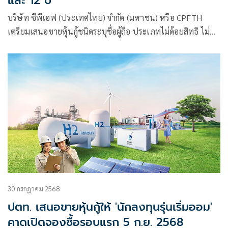
และ 12 ปี
บริษัท ซีพีเอฟ (ประเทศไทย) จำกัด (มหาชน) หรือ CPFTH
เตรียมเสนอขายหุ้นกู้ชนิดระบุชื่อผู้ถือ ประเภทไม่ด้อยสิทธิ ไม่มี
ประกัน และมีผู้แทนผู้ถือหุ้นกู้ ต่อผู้ลงทุนสถาบันและผู้ลงทุนราย
ใหญ่ จำนวน 2 รุ่น ได้แก่ หุ้นกู้อายุ 6 ปี อัตราดอกเบี้ย [2.14 –
2.54]% ต่อปี และ หุ้นกู้อายุ 12 ปี อัตราดอกเบี้ย [2.85 –
3.25]% ต่อปี
30 กรกฎาคม 2568
ปตท. เสนอขายหุ้นกู้ให้ 'นักลงทุนรุ่นเริ่มออม'
คาดเปิดจองซื้อรอบแรก 5 ก.ย. 2568