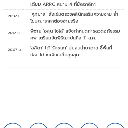
เดียม ARRC สนาม 4 ที่มัลดาลิกา
‘ศุภมาส’ สั่งเข้มตรวจคลินิกเสริมความงาม ย้ำ
20:32 น.
โฆษณาราคาต้องจ่ายจริง
พี่ชาย 'ฮลุน โซโล่' แจ้งกำหนดการสวดอภิธรรม
20:12 น.
ศพ เตรียมจัดพิธีฌาปนกิจ 11 ส.ค.
'ลลิดา' โต้ 'รักชนก' ปมงบน้ำบาดาล ชี้พื้นที่
20:07 น.
ปชน.ได้วงเงินเฉลี่ยสูงสุด