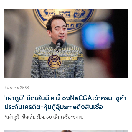
ว่า
การเสนอขายหุ้นกู้ของ IRPC ครั้งที่ 1/2568 จำนวนรวม 6 ชุด
4 มีนาคม 2568
'เผ่าภูมิ' ขีดเส้นมี.ค.นี้ ชงNaCGAเข้าครม. ชูค้ำ
ประกันเครดิต-หุ้นกู้อุ้มsmeถึงสินเชื่อ
‘เผ่าภูมิ’ ขีดเส้น มี.ค. 68 เดินเครื่องชง N…