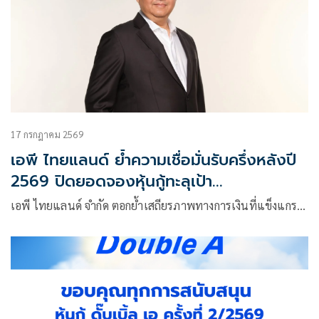
17 กรกฎาคม 2569
เอพี ไทยแลนด์ ย้ำความเชื่อมั่นรับครึ่งหลังปี
2569 ปิดยอดจองหุ้นกู้ทะลุเป้า
Oversubscription 6,300 ล้านบาท
เอพี ไทยแลนด์ จำกัด ตอกย้ำเสถียรภาพทางการเงินที่แข็งแกร…