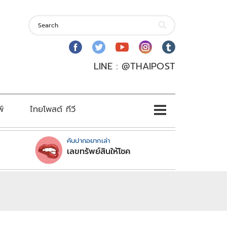
LINE : @THAIPOST
พ์
ไทยโพสต์ ทีวี
คันปากอยากเล่า
เลขทรัพย์สินให้โชค