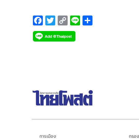
F
T
C
Li
S
ac
wi
o
n
h
e
tt
p
e
ar
b
er
y
e
o
Li
o
n
k
k
การเมือง
กรอง