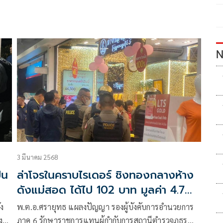
N
3 มีนาคม 2568
ืน
ล่าโจรในคราบไรเดอร์ ชิงทองกลางห้าง
ดังแม่สอด ได้ไป 102 บาท มูลค่า 4.7
ล้าน
ง
พ.ต.อ.ศรายุทธ แผลงปัญญา รองผู้บังคับการอำนวยการ
ง
ภาค 6 รักษาราชการแทนผู้กำกับการสถานีตำรวจภูธร