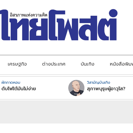
เศรษฐกิจ
ต่างประเทศ
บันเทิง
หนังสือพิม
ผักกาดหอม
วิสามัญบันเทิง
ดับไฟใต้มันไม่ง่าย
สุภาพบุรุษผู้อาวุโส?