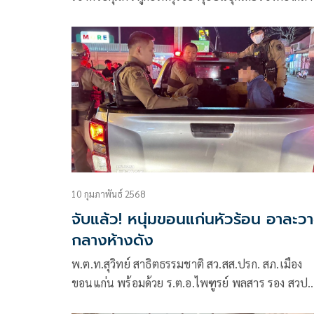
ห้างพร้อมภรรยา ได้ที่บ้านหลังหนึ่งในตำบลกุดบาก
10 กุมภาพันธ์ 2568
จับแล้ว! หนุ่มขอนแก่นหัวร้อน อาละว
กลางห้างดัง
พ.ต.ท.สุวิทย์ สาธิตธรรมชาติ สว.สส.ปรก. สภ.เมือง
ขอนแก่น พร้อมด้วย ร.ต.อ.ไพฑูรย์ พลสาร รอง สวป.
สภ.เมืองขอนแก่น นำกำลังเจ้าหน้าที่ตำรวจชุดสายต