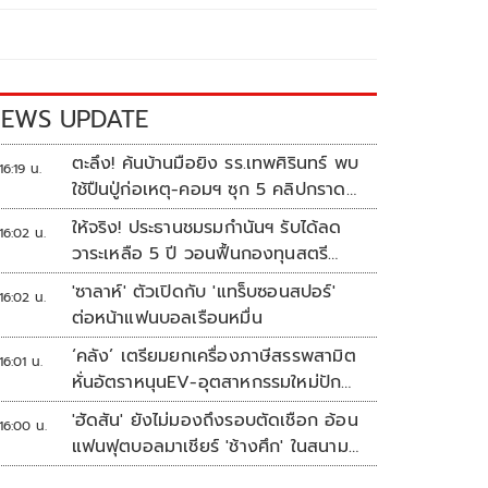
EWS UPDATE
ตะลึง! ค้นบ้านมือยิง รร.เทพศิรินทร์ พบ
16:19 น.
ใช้ปืนปู่ก่อเหตุ-คอมฯ ซุก 5 คลิปกราด
ยิง
ให้จริง! ประธานชมรมกำนันฯ รับได้ลด
16:02 น.
วาระเหลือ 5 ปี วอนฟื้นกองทุนสตรี
อำเภอละล้าน
'ซาลาห์' ตัวเปิดกับ 'แทร็บซอนสปอร์'
16:02 น.
ต่อหน้าแฟนบอลเรือนหมื่น
‘คลัง’ เตรียมยกเครื่องภาษีสรรพสามิต
16:01 น.
หั่นอัตราหนุนEV-อุตสาหกรรมใหม่ปัก
หมุดไทย
'ฮัดสัน' ยังไม่มองถึงรอบตัดเชือก อ้อน
16:00 น.
แฟนฟุตบอลมาเชียร์ 'ช้างศึก' ในสนาม
ดวล 'เมียนมา'