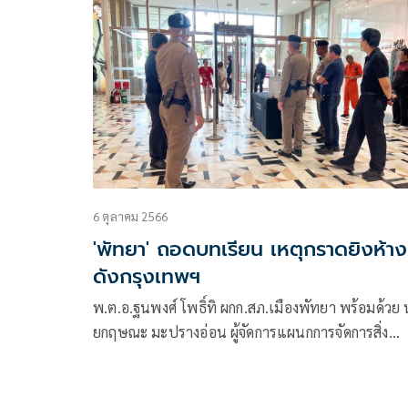
ได้ร่วมกันจับกุมนายเอ
6 ตุลาคม 2566
'พัทยา' ถอดบทเรียน เหตุกราดยิงห้าง
ดังกรุงเทพฯ
พ.ต.อ.ฐนพงศ์ โพธิ์ทิ ผกก.สภ.เมืองพัทยา พร้อมด้วย
ยกฤษณะ มะปรางอ่อน ผู้จัดการแผนกการจัดการสิ่ง
อำนวยความสะดวก ศูนย์การค้าเซ็นทรัลพัทยา