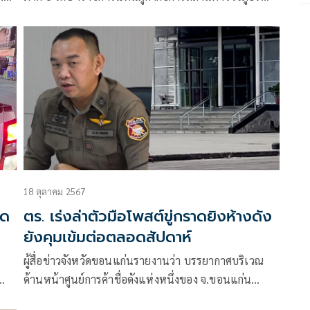
แม่สอด จังหวัดตาก สั่งการให้ พ.ต.ท.เอกรัฐ นุชเฉย รองผู้
กำกับการสืบสวน สภ.แม่สอด
18 ตุลาคม 2567
าด
ตร. เร่งล่าตัวมือโพสต์ขู่กราดยิงห้างดัง
ยังคุมเข้มต่อตลอดสัปดาห์
ผู้สื่อข่าวจังหวัดขอนแก่นรายงานว่า บรรยากาศบริเวณ
ด้านหน้าศูนย์การค้าชื่อดังแห่งหนึ่งของ จ.ขอนแก่น
รวจ
(เซ็นทรัลพลาซ่า)