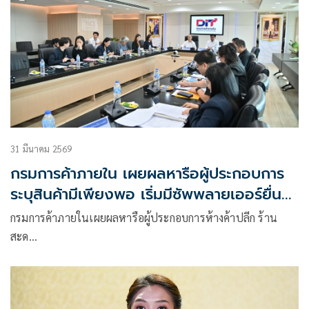
คุณค่าของสององค์กรไทยที่มีประวัติศาสตร์ยาวนานกว่า 80 ปี
ผ่านงานออกแบบร่วมสมัย ต่อยอดบทบาทของราชดำเนินสู่การ
สร้างความร่วมมือกับพันธมิตรจากต่างอุตสาหกรรม เพื่อขยาย
คุณค่าของมวยไทยและความเป็นไทยสู่เวทีระดับสากล
31 มีนาคม 2569
กรมการค้าภายใน เผยผลหารือผู้ประกอบการ
ระบุสินค้ามีเพียงพอ เริ่มมีซัพพลายเออร์ยื่น
ปรับราคา แต่ห้างยืนยันยังไม่ปรับ!
กรมการค้าภายในเผยผลหารือผู้ประกอบการห้างค้าปลีก ร้าน
สะด…