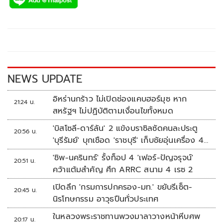
e
tt
p
e
ar
b
er
y
e
o
Li
o
n
k
k
NEWS UPDATE
อิหร่านกร้าว ไม่เปิดช่องแคบฮอร์มุซ หาก
21:24 น.
สหรัฐฯ ไม่ปฏิบัติตามเงื่อนไขทั้งหมด
'บิสโซลี-ดาร์ลัน' 2 แข้งบราซิลซัดคนละประตู
20:56 น.
'บุรีรัมย์' บุกเชือด 'ราชบุรี' เก็บชัยอุ่นเครื่อง 4
นัดรวด
'ชิพ-นครินทร์' รั้งท็อป 4 'เฟอร์-ปัญจรุจน์'
20:51 น.
คว้าแต้มสำคัญ ศึก ARRC สนาม 4 เรซ 2
เปิดลึก 'กรมการปกครอง-มท.' ขยับรีเซ็ต-
20:45 น.
นิรโทษกรรม อาวุธปืนทั่วประเทศ
ในหลวงพระราชทานพวงมาลาวางหน้าหีบศพ
20:17 น.