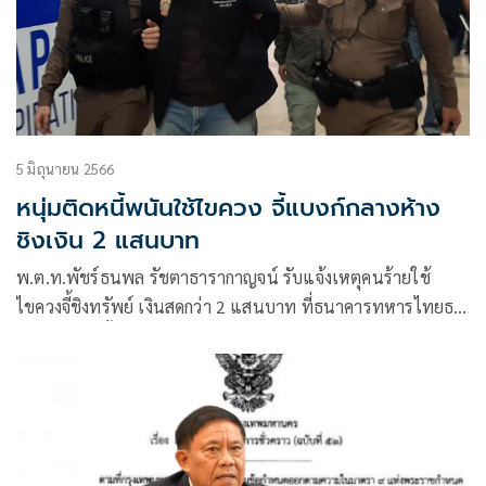
5 มิถุนายน 2566
หนุ่มติดหนี้พนันใช้ไขควง จี้แบงก์กลางห้าง
ชิงเงิน 2 แสนบาท
พ.ต.ท.พัชร์ธนพล รัชตาธารากาญจน์ รับแจ้งเหตุคนร้ายใช้
ไขควงจี้ชิงทรัพย์ เงินสดกว่า 2 แสนบาท ที่ธนาคารทหารไทยธน
ชาต (TTB) ชั้น 3 ห้างสรรพสินค้ามาร์เก็ตวิลเลจ