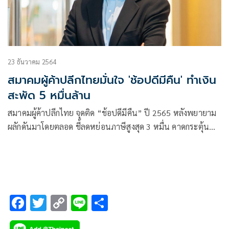
23 ธันวาคม 2564
สมาคมผู้ค้าปลีกไทยมั่นใจ 'ช้อปดีมีคืน' ทำเงิน
สะพัด 5 หมื่นล้าน
สมาคมผู้ค้าปลีกไทย จุดติด “ช้อปดีมีคืน” ปี 2565 หลังพยายาม
ผลักดันมาโดยตลอด ชี้ลดหย่อนภาษีสูงสุด 3 หมื่น คาดกระตุ้น
บริโภคในประเทศ พร้อมดันเงินสะพัด 4 – 5 หมื่นล้านบาท
F
T
C
Li
S
ac
wi
o
n
h