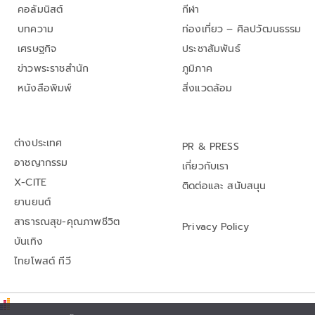
คอลัมนิสต์
กีฬา
บทความ
ท่องเที่ยว – ศิลปวัฒนธรรม
เศรษฐกิจ
ประชาสัมพันธ์
ข่าวพระราชสำนัก
ภูมิภาค
หนังสือพิมพ์
สิ่งแวดล้อม
ต่างประเทศ
PR & PRESS
อาชญากรรม
เกี่ยวกับเรา
X-CITE
ติดต่อและ สนับสนุน
ยานยนต์
สาธารณสุข-คุณภาพชีวิต
Privacy Policy
บันเทิง
ไทยโพสต์ ทีวี