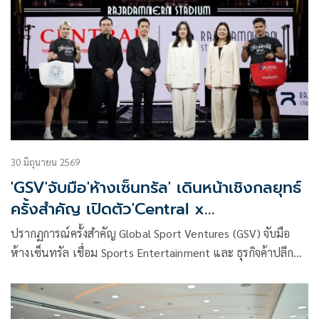
30 มิถุนายน 2569
'GSV'จับมือ'ห้างเซ็นทรัล' เดินหน้าเชิงกลยุทธ์
ครั้งสำคัญ เปิดตัว'Central x
Rajadamnern Stadium Bag'
ปรากฏการณ์ครั้งสำคัญ Global Sport Ventures (GSV) จับมือ
ห้างเซ็นทรัล เชื่อม Sports Entertainment และ ธุรกิจค้าปลีก
สร้างโอกาสทางธุรกิจใหม่จากกีฬา วัฒนธรรม การท่องเที่ยว และ
ประสบการณ์ผู้บริโภค​ เปิดฉากความร่วมมือด้วย Central x
Rajadamnern Stadium Bag ถ่ายทอดอัตลักษณ์ เรื่องราว และ