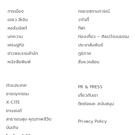
การเมือง
กรองสถานการณ์
เปลว สีเงิน
วาไรตี้
คอลัมนิสต์
กีฬา
บทความ
ท่องเที่ยว – ศิลปวัฒนธรรม
เศรษฐกิจ
ประชาสัมพันธ์
ข่าวพระราชสำนัก
ภูมิภาค
หนังสือพิมพ์
สิ่งแวดล้อม
ต่างประเทศ
PR & PRESS
อาชญากรรม
เกี่ยวกับเรา
X-CITE
ติดต่อและ สนับสนุน
ยานยนต์
สาธารณสุข-คุณภาพชีวิต
Privacy Policy
บันเทิง