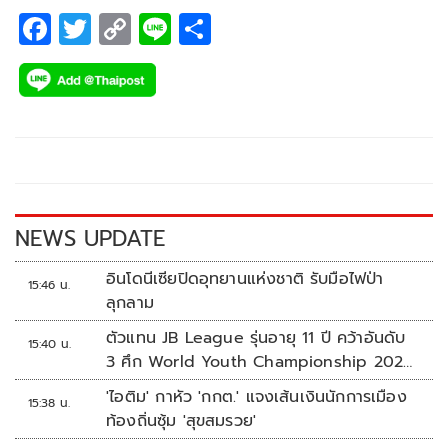
F
T
C
Li
S
ac
wi
o
n
h
e
tt
p
e
ar
b
er
y
e
o
Li
o
n
k
k
NEWS UPDATE
อินโดนีเซียปิดอุทยานแห่งชาติ รับมือไฟป่า
15:46 น.
ลุกลาม
ตัวแทน JB League รุ่นอายุ 11 ปี คว้าอันดับ
15:40 น.
3 ศึก World Youth Championship 2026
ที่สิงคโปร์
'ไอติม' กาหัว 'กกต.' แจงเส้นเงินนักการเมือง
15:38 น.
ท้องถิ่นซุ้ม 'สุขสมรวย'