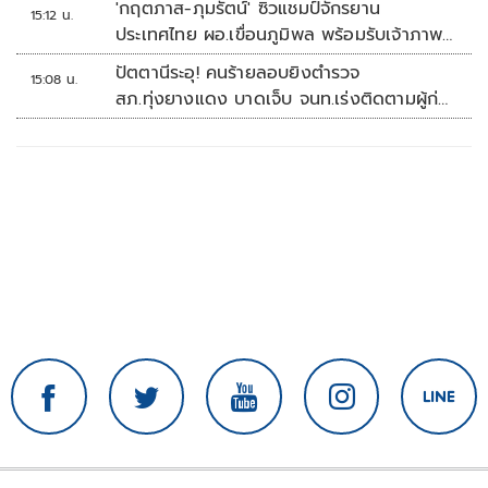
'กฤตภาส-ภุมรัตน์' ซิวแชมป์จักรยาน
15:12 น.
ประเทศไทย ผอ.เขื่อนภูมิพล พร้อมรับเจ้าภาพ
ต่อ ปี 2570
ปัตตานีระอุ! คนร้ายลอบยิงตำรวจ
15:08 น.
สภ.ทุ่งยางแดง บาดเจ็บ จนท.เร่งติดตามผู้ก่อ
เหตุ