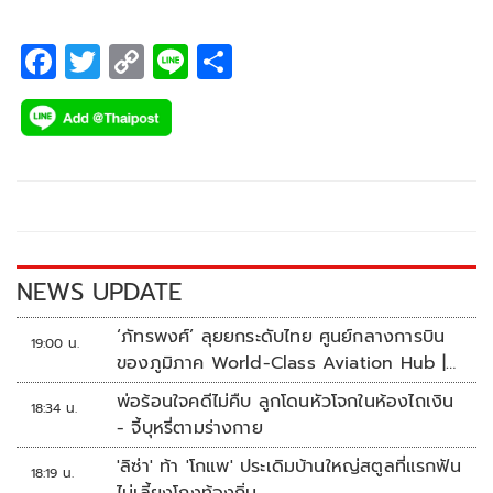
F
T
C
Li
S
ac
wi
o
n
h
e
tt
p
e
ar
b
er
y
e
o
Li
o
n
k
k
NEWS UPDATE
‘ภัทรพงศ์’ ลุยยกระดับไทย ศูนย์กลางการบิน
19:00 น.
ของภูมิภาค World-Class Aviation Hub |
ห้องข่าวไทยโพสต์สุดสัปดาห์
พ่อร้อนใจคดีไม่คืบ ลูกโดนหัวโจกในห้องไถเงิน
18:34 น.
- จี้บุหรี่ตามร่างกาย
'ลิซ่า' ท้า 'โกแพ' ประเดิมบ้านใหญ่สตูลที่แรกฟัน
18:19 น.