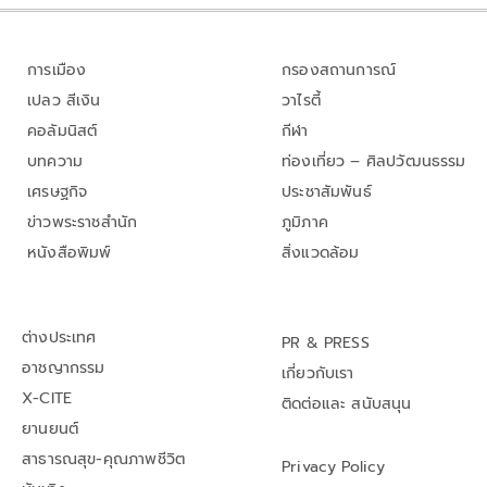
การเมือง
กรองสถานการณ์
เปลว สีเงิน
วาไรตี้
คอลัมนิสต์
กีฬา
บทความ
ท่องเที่ยว – ศิลปวัฒนธรรม
เศรษฐกิจ
ประชาสัมพันธ์
ข่าวพระราชสำนัก
ภูมิภาค
หนังสือพิมพ์
สิ่งแวดล้อม
ต่างประเทศ
PR & PRESS
อาชญากรรม
เกี่ยวกับเรา
X-CITE
ติดต่อและ สนับสนุน
ยานยนต์
สาธารณสุข-คุณภาพชีวิต
Privacy Policy