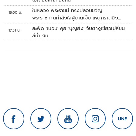
ไม่เลี้ยงโกงท้องถิ่น
ในหลวง พระราชินี ทรงปลอบขวัญ
18:00 น.
พระราชทานกำลังใจผู้บาดเจ็บ เหตุกราดยิง
รร.เทพศิรินทร์นนทบุรี
สะพัด 'เนวิน' คุย 'บุญยิ่ง' จับตางูเขียวเปลี่ยน
17:51 น.
สีน้ำเงิน