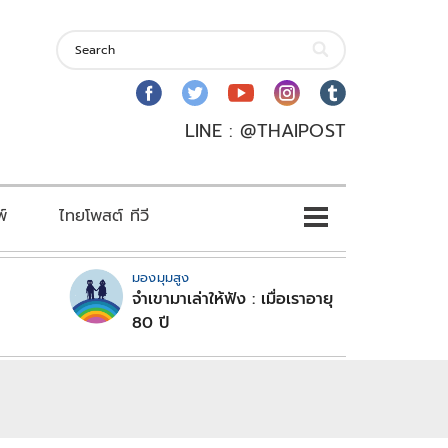
LINE : @THAIPOST
พ์
ไทยโพสต์ ทีวี
มองมุมสูง
จำเขามาเล่าให้ฟัง : เมื่อเราอายุ
80 ปี