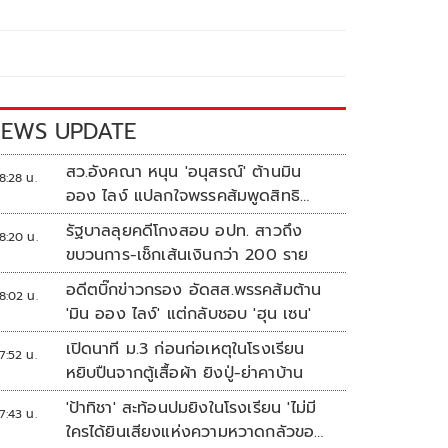
EWS UPDATE
สว.อังคณา หนุน 'อนุสรณ์' ต้านมิน
8:28 น.
ออง ไลง์ แปลกใจพรรคส้มพูดสิทธิ
มนุษยชนแต่กลับเงียบ
รัฐบาลลุยคดีโกงสอบ อปท. สาวถึง
8:20 น.
ขบวนการ-เช็กเส้นเงินกว่า 200 ราย
อดีตบิ๊กข่าวกรอง อัดสส.พรรคส้มต้าน
8:02 น.
'มิน ออง ไลง์' แต่กลับชอบ 'ฮุน เซน'
เปิดนาที ม.3 ก่อนก่อเหตุในโรงเรียน
7:52 น.
หยิบปืนจากตู้เสื้อผ้า ยิงปู่-ย่าคาบ้าน
'ป้าทิชา' สะท้อนปมยิงในโรงเรียน 'ไม่มี
7:43 น.
ใครได้ยินเสียงแห่งความหวาดกลัวของ