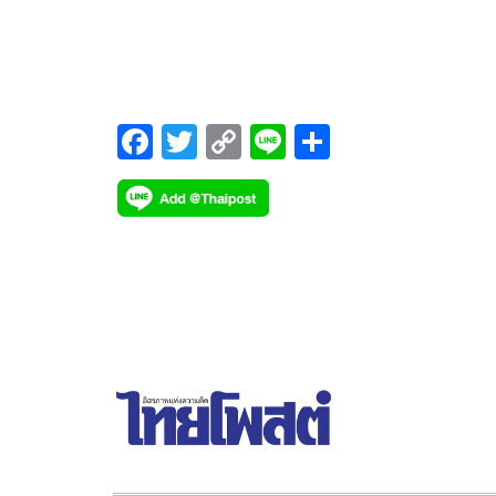
ปัจจัยบวกอีกเพียบ
F
T
C
Li
S
ac
wi
o
n
h
e
tt
p
e
ar
b
er
y
e
o
Li
o
n
k
k