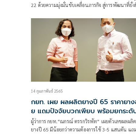
ยกระดับการเป็นองค์กรดิจิทัล
22 ด้วยความมุ่งมั่นขับเคลื่อนภารกิจ สู่การพัฒนาที่ยั่ง
ยกระดับการเป็นองค์กรดิจิทัล
14 กุมภาพันธ์ 2565
กยท. เผย ผลผลิตยางปี 65 ราคายาง
ย แถมปัจจัยบวกเพียบ พร้อมยกระดับส
องค์กรดิจิทัล เปิดตัว 2 แอพเด่น เพื่
ผู้ว่าการ กยท.“ณกรณ์ ตรรกวิรพัท” เผยตัวเลขผลผลิ
ชาวสวนยาง
ยางปี 65 มีน้อยกว่าความต้องการใช้ 3-5 แสนตัน แถ