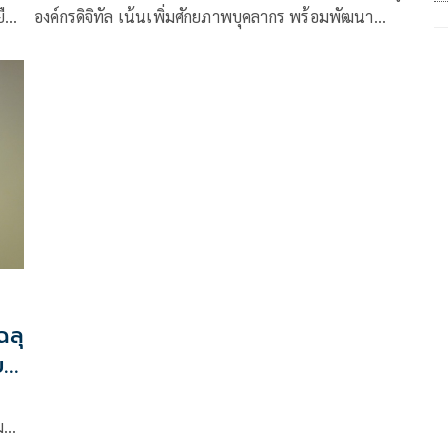
ยืน
องค์กรดิจิทัล เน้นเพิ่มศักยภาพบุคลากร พร้อมพัฒนา
เทคโนโลยีช่วยปฏิบัติงาน
ฉลุ
ู่
อ
ต
มมี