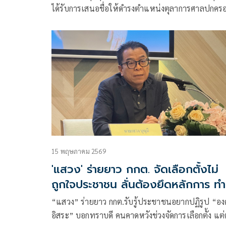
ได้รับการเสนอชื่อให้ดำรงตำแหน่งตุลาการศาลปกคร
สูงสุด จำนวน 9 คน โดยที่ประชุมลงมติเห็นชอบด้วยเส
ข้างมากทั้ง 9 คน ได้แก่ 1.นายภาณุมาศ เลี่ยมสกุล อธิ
ศาลปกครองชั้นต้นประจำศาลปกครองสูงสุด
15 พฤษภาคม 2569
'แสวง' ร่ายยาว กกต. จัดเลือกตั้งไม่
ถูกใจประชาชน ลั่นต้องยึดหลักการ ทำ
ตามใจฝ่ายไหนไม่ได้
“แสวง” ร่ายยาว กกต.รับรู้ประชาชนอยากปฏิรูป “อง
อิสระ” บอกทราบดี คนคาดหวังช่วงจัดการเลือกตั้ง แต่