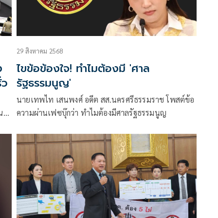
29 สิงหาคม 2568
ง
ไขข้อข้องใจ! ทำไมต้องมี 'ศาล
่ว
รัฐธรรมนูญ'
นายเทพไท เสนพงศ์ อดีต สส.นครศรีธรรมราช โพสต์ข้อ
ณา
ความผ่านเฟซบุ๊กว่า ทำไมต้องมีศาลรัฐธรรมนูญ
รง
าย