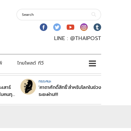
LINE : @THAIPOST
พ์
ไทยโพสต์ ทีวี
ทรรศนะ
ะเสาร์
'คาถาศักดิ์สิทธิ์'สำหรับโลกในช่วง
ับคนทุก
ระยะผ่าน!!!