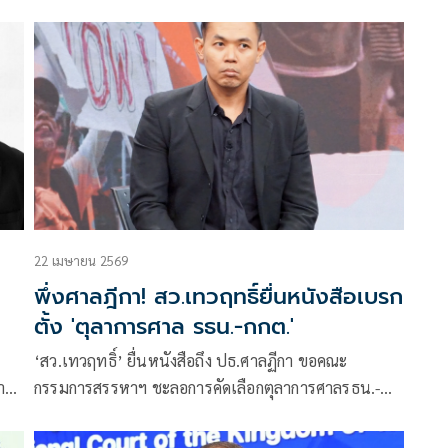
เหตุการณ์ในตะวันออกกลางอย่างใจจดใจจ่อ
ิ”
22 เมษายน 2569
พึ่งศาลฎีกา! สว.เทวฤทธิ์ยื่นหนังสือเบรก
ตั้ง 'ตุลาการศาล รธน.-กกต.'
‘สว.เทวฤทธิ์’ ยื่นหนังสือถึง ปธ.ศาลฏีกา ขอคณะ
นาย
กรรมการสรรหาฯ ชะลอการคัดเลือกตุลาการศาลรธน.-
กกต. เหตุยังไร้ผู้นำฝ่ายค้านพร้อมระวังผลประโยชน์ทับ
ซ้อนกรณี 138 สว. ถูกสอบสวน