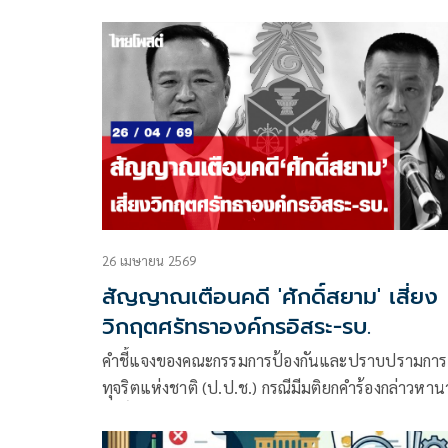
ยึดหลักการมากกว่าถูกใจ ฉะ นักการเมืองทำอะไรก็อ้าง
ประชาชน ชี้ องค์กรอิสระ ยึด “ประชาธิปไตยของชาต
ตรวจสอบฝ่ายการเมืองที่แบ่งผลประโยชน์ไม่ลงตัว
สะท้อนบทเรียน 3 รัฐธรรมนูญ ชี้ชัดปัญหาอยู่ที่คน
กฎหมายเปลี่ยนแต่คนหน้าเดิม 100%
26 เมษายน 2569
สัญญาณเตือนคดี 'ศักดิ์สยาม' เสี่ยง
วิกฤตศรัทธาองค์กรอิสระ-รบ.
คำชี้แจงของคณะกรรมการป้องกันและปราบปรามการ
ทุจริตแห่งชาติ (ป.ป.ช.) กรณีมีมติยกคำร้องกล่าวหา
ศักดิ์สยาม ชิดชอบ อดีต รมว.คมนาคม