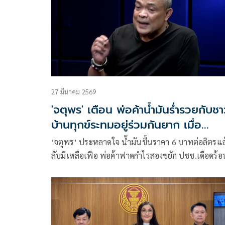
27 มีนาคม 2569
'จตุพร' เตือน พ่อค้าน้ำมันร่ำรวยกับช
บ้านทุกข์ระทมอยู่ร่วมกันยาก เมื่อ
'อนุทิน' เอาไม่อยู่
‘จตุพร’ ประหลาดใจ น้ำมันขึ้นราคา 6 บาทต่อลิตรแล
ลับมีเหลือเฟือ พ่อค้าฟาดกำไรสองขยัก ปชช.เดือดร้อ
หนัก ยังทนกันได้หรือไม่ เชื่อวิกฤตลากยาว 2 เดือน ฟัด
กระหน่ำใส่ รบ.เปราะบาง ส่อซ้ำเติมอารมณ์บาดหมาง
ระอุ พ่อค้าร่ำรวยกับชาวบ้านทุกข์ระทมอยู่ร่วมกันยาก
เมื่อ ‘อนุทิน’ เอาไม่อยู่