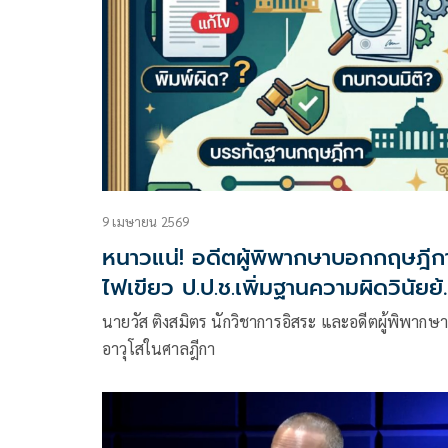
9 เมษายน 2569
หนาวแน่! อดีตผู้พิพากษาบอกกฤษฎีก
ไฟเขียว ป.ป.ช.เพิ่มฐานความผิดวินัยย
หลังได้
นายวัส ติงสมิตร นักวิชาการอิสระ และอดีตผู้พิพากษ
อาวุโสในศาลฎีกา