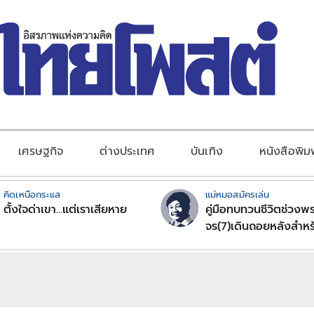
เศรษฐกิจ
ต่างประเทศ
บันเทิง
หนังสือพิม
คิดเหนือกระแส
แม่หมอสมัครเล่น
ตั้งใจด่าเขา...แต่เราเสียหาย
คู่มือทบทวนชีวิตช่วงพร
จร(7)เดินถอยหลังสำหร
ลัคนาราศีตอนที่2