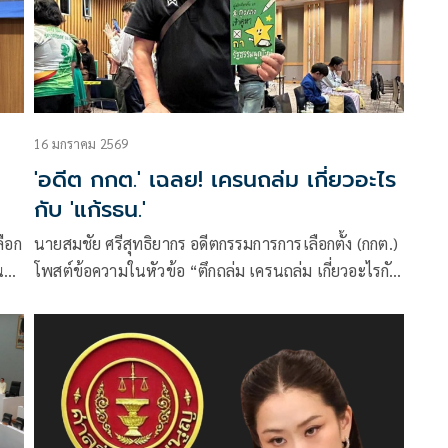
16 มกราคม 2569
'อดีต กกต.' เฉลย! เครนถล่ม เกี่ยวอะไร
กับ 'แก้รธน.'
ลือก
นายสมชัย ศรีสุทธิยากร อดีตกรรมการการเลือกตั้ง (กกต.)
น
โพสต์ข้อความในหัวข้อ “ตึกถล่ม เครนถล่ม เกี่ยวอะไรกับ
ิตฯ-
รัฐธรรมนูญ” โดยระบุว่า