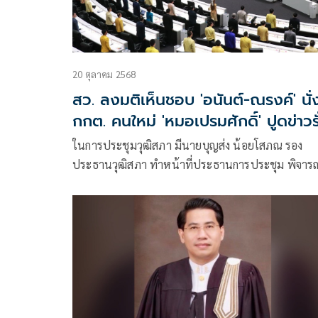
20 ตุลาคม 2568
สว. ลงมติเห็นชอบ 'อนันต์-ณรงค์' นั่
กกต. คนใหม่ 'หมอเปรมศักดิ์' ปูดข่าวรั
ในการประชุมวุฒิสภา มีนายบุญส่ง น้อยโสภณ รอง
ประธานวุฒิสภา ทำหน้าที่ประธานการประชุม พิจาร
วาระให้ความเห็นชอบบุคคลผู้ได้รับการเสนอชื่อให้ดำ
ตำแหน่งกรรมการการเลือกตั้ง (กกต.) จำนวน 2คน ภ
หลังคณะกรรมาธิการสามัญตรวจสอบประวัติ