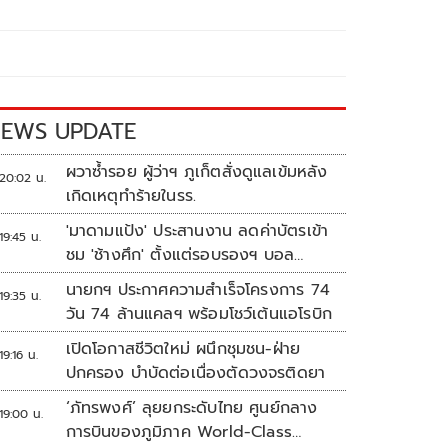
EWS UPDATE
ผวาซ้ำรอย ผู้ว่าฯ ภูเก็ตสั่งดูแลเข้มหลัง
20:02 น.
เกิดเหตุทำร้ายในรร.
'มาดามแป้ง' ประสานงาน ลดค่าบัตรเข้า
19:45 น.
ชม 'ช้างศึก' ตั้งแต่รอบรองฯ บอล
อาเซียน
นายกฯ ประกาศความสำเร็จโครงการ 74
19:35 น.
วัน 74 ล้านแคลฯ พร้อมโชว์เต้นแอโรบิก
เปิดโอกาสชีวิตใหม่ ผนึกชุมชน-ฝ่าย
19:16 น.
ปกครอง บำบัดต่อเนื่องตัดวงจรติดยา
‘ภัทรพงศ์’ ลุยยกระดับไทย ศูนย์กลาง
19:00 น.
การบินของภูมิภาค World-Class