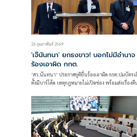
26 กุมภาพันธ์ 2569
'เจ๊นันทนา' ยกธงขาว! บอกไม่มีอำนาจ
ร้องเอาผิด กกต.
‘สว.นันทนา’ ประกาศยุติยื่นร้องเอาผิด กกต.ปมบัตรเ
ตั้งมีบาร์โค้ด เหตุกฎหมายไม่เปิดช่อง พร้อมส่งเรื่องคื
‘ทนายอั๋น’ รวบรวมชื่อ ปชช.ร้องต่อศาลอาญาคดีทุจร
ผู้ตรวจการแผ่นดิน ขอโทษ ปชช.ทำได้แค่ส่งเสียง