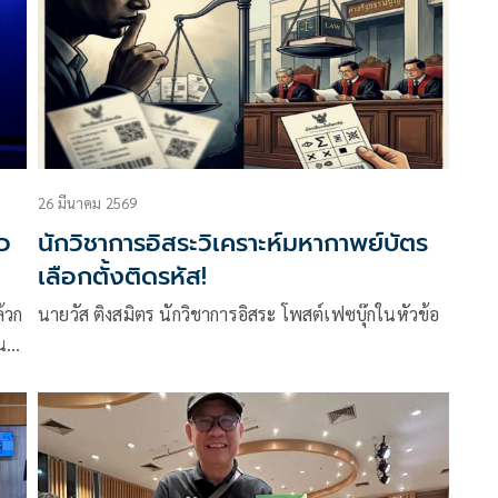
แค่ไทย
26 มีนาคม 2569
าว
นักวิชาการอิสระวิเคราะห์มหากาพย์บัตร
เลือกตั้งติดรหัส!
้วก
นายวัส ติงสมิตร นักวิชาการอิสระ โพสต์เฟซบุ๊กในหัวข้อ
น