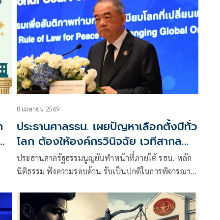
8 เมษายน 2569
า
ประธานศาลรธน. เผยปัญหาเลือกตั้งมีทั่ว
้อน
โลก ต้องให้องค์กรวินิจฉัย เวทีสากล
คอยจับตา
า
ประธานศาลรัฐธรรมนูญยันทำหน้าที่ภายใต้ รธน.-หลัก
นิติธรรม ฟังความรอบด้าน รับเป็นปกติในการพิจารณา
คดีมีความกดดันจากสังคม ต้องทำความเข้าใจทุกฝ่าย
เปรียบศาลไม่ได้อยู่ในบ้านป่าเมืองเถื่อน หากมีคำวินิจฉัย
สังคม-ทั่วโลก จับตา เผยทั่วโลกมีปัญหาการเลือกตั้ง ไม่ใช่