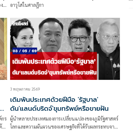
อง
อาวุโสในศาลฎีกา
ียง
บดี
3 พฤษภาคม 2569
เดิมพันประเทศด้วยฝีมือ 'รัฐบาล'
ดัน'แลนด์บริดจ์'ขุมทรัพย์หรือขายฝัน
ค์กร
ผู้นำหลายประเทศมองการเปลี่ยนแปลงของภูมิรัฐศาสตร์
ต้อง
โลกและความผันผวนของเศรษฐกิจที่ได้รับผลกระทบจาก